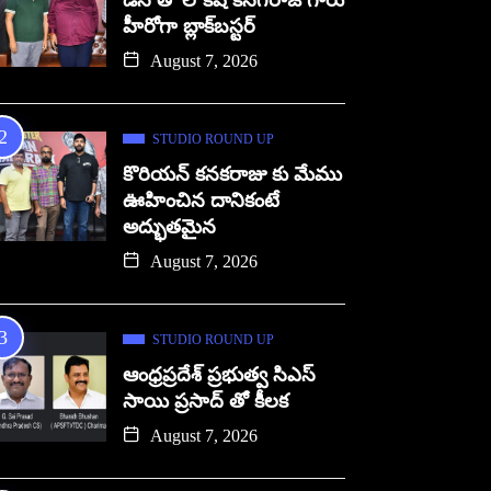
డిసి తో లోకేష్ కనగరాజ్ గారు
హీరోగా బ్లాక్‌బస్టర్
August 7, 2026
STUDIO ROUND UP
కొరియన్ కనకరాజు కు మేము
ఊహించిన దానికంటే
అద్భుతమైన
August 7, 2026
STUDIO ROUND UP
ఆంధ్రప్రదేశ్ ప్రభుత్వ సిఎస్
సాయి ప్రసాద్ తో కీలక
August 7, 2026