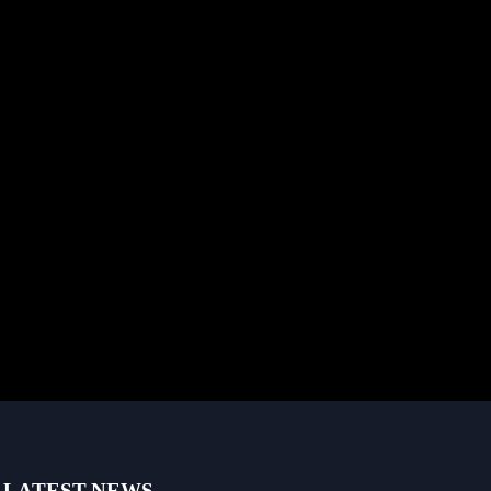
LATEST NEWS