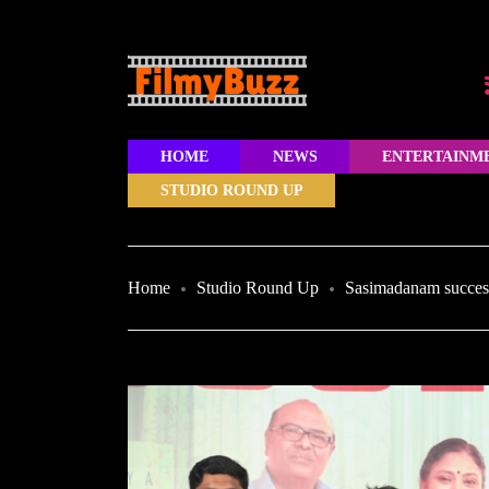
HOME
NEWS
ENTERTAINM
STUDIO ROUND UP
Home
Studio Round Up
Sasimadanam succes