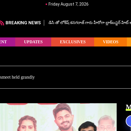
Friday August 7, 2026
BREAKING NEWS
డిసి తో లోకేష్ కనగరాజ్ గారు హీరోగా బ్లాక్‌బస్టర్ హిట
ENT
UPDATES
EXCLUSIVES
VIDEOS
smeet held grandly
M