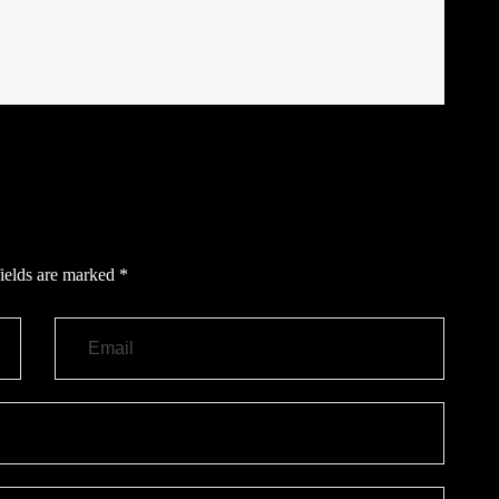
ields are marked
*