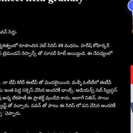
న్ సిద్దు
 దర్శకత్వంలో రూపొందిన వెబ్ సిరిస్ శశి మధనం. హరీష్ కోహిర్కర్
ిస్ ట్రెమండస్ రెస్పాన్స్ తో సూపర్ హిట్ అయ్యింది. ఈ నేపధ్యంలో
. నా టీవీ కెరీర్ ఈటీవీ తో మొదలైయింది. మళ్ళీ ఓటీటీలో ఈటీవీ
ెద్ద సక్సెస్ చేసిన అందరికీ థాంక్స్. ఆడియన్స్ సబ్ స్క్రిప్షన్
న లేకపొతే ఈ ప్రాజెక్ట్ వుండేది కాదు. అలాగే నితిన్, సాయి
్రిప్ట్ తో వచ్చారు. పవన్ తో పాటు ఈ సిరిస్ లో పని చేసిన అందరికీ
్’ చెప్పారు.