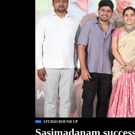
STUDIO ROUND UP
Sasimadanam success