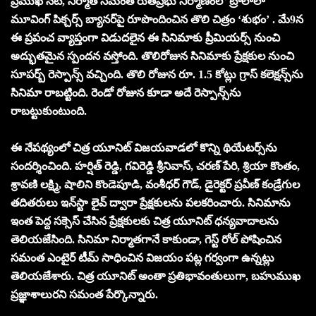
ప్ర‌ముఖ న‌టి, నిర్మాత స‌మంత రుత్‌ప్ర‌భు నిర్మాణంలో ట్రాలాలా
మూవింగ్ పిక్చ‌ర్స్ బ్యాన‌ర్‌పై రూపొందించిన తొలి చిత్రం ‘శుభం’ . మే9న
ఈ ప్ర‌పంచ వ్యాప్తంగా విడుద‌లైన ఈ సినిమాకు ప్రీమియ‌ర్స్ నుంచి
అద్భుత‌మైన స్పంద‌న వ‌స్తోంది. తొలిరోజున సినిమాకు ప్రేక్ష‌కుల నుంచి
సూప‌ర్బ్ రెస్పాన్స్ వ‌చ్చింది. తొలి రోజున రూ. 1.5 కోట్లు గ్రాస్ కలెక్ష‌న్స్‌ను
సినిమా రాబ‌ట్టింది. రెండో రోజున కూడా అదే రెస్పాన్స్‌ను
రాబ‌ట్టుకుంటుంది.
ఈ నేప‌థ్యంలో చిత్ర యూనిట్ విజ‌య‌వాడ‌లో కొన్ని థియేట‌ర్స్‌ను
సంద‌ర్శించింది. హ‌ర్షిత్ రెడ్డి, గ‌విరెడ్డి శ్రీనివాస్‌, చ‌ర‌ణ్ పేరి, శ్రియా కొంతం,
శ్రావ‌ణి ల‌క్ష్మి, షాలిని కొండెపూడి, వంశీధ‌ర్ గౌడ్‌, డైరెక్ట‌ర్ ప్ర‌వీణ్ కండ్రేగుల
త‌దిత‌రులు ఇన్‌స్టా లైవ్ ద్వారా ప్రేక్ష‌కుల‌ను ప‌ల‌క‌రించారు. సినిమాను
ఇంత పెద్ద స‌క్సెస్ చేసిన ప్రేక్ష‌కుల‌కు చిత్ర యూనిట్ ధ‌న్య‌వాదాల‌ను
తెలియ‌జేసింది. సినిమా నిర్మాత‌గానే కాకుండా, గెస్ట్ రోల్ పోషించిన
స‌మంత ఎంటైర్ టీమ్ సాధించిన విజ‌యం ప‌ట్ల గ‌ర్వంగా ఉన్న‌ట్లు
తెలియ‌జేశారు. చిత్ర యూనిట్ అంతా ప్ర‌తిభావంతులుగా, బ‌హుముఖ
ప్ర‌జ్ఞాశాలురని స‌మంత పేర్కొన్నారు.