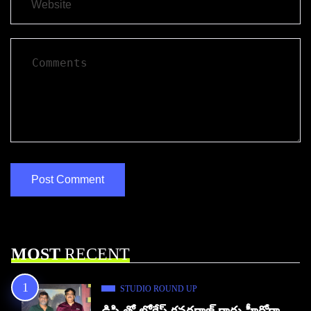
MOST
RECENT
STUDIO ROUND UP
డిసి తో లోకేష్ కనగరాజ్ గారు హీరోగా