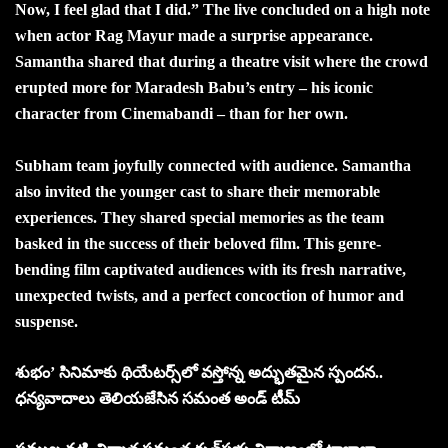
Now, I feel glad that I did.” The live concluded on a high note
when actor Rag Mayur made a surprise appearance.
Samantha shared that during a theatre visit where the crowd
erupted more for Maradesh Babu’s entry – his iconic
character from Cinemabandi – than for her own.
Subham team joyfully connected with audience. Samantha
also invited the younger cast to share their memorable
experiences. They shared special memories as the team
basked in the success of their beloved film. This genre-
bending film captivated audiences with its fresh narrative,
unexpected twists, and a perfect concoction of humor and
suspense.
శుభం’ సినిమాకు థియేట‌ర్స్‌లో వ‌స్తోన్న అద్భుత‌మైన స్పంద‌న‌..
ధ‌న్య‌వాదాలు తెలియ‌జేసిన స‌మంత అండ్ టీమ్‌