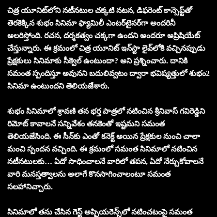
చిత్ర యూనిట్‌లోని న‌టీన‌టుల చ‌క్క‌టి న‌ట‌న‌, డిఫ‌రెంట్ కాన్సెప్ట్‌తో
తెర‌కెక్కిన శుభం సినిమా ఫ్యామిలీ ఎంట‌ర్‌టైన‌ర్‌గా అంద‌రినీ
అల‌రిస్తోంది. ర‌చ‌న‌, ద‌ర్శ‌క‌త్వం చ‌క్క‌గా ఉంద‌ని అంద‌రూ అప్రిషియేట్
చేస్తున్నారు. ఈ క్ర‌మంలో చిత్ర యూనిట్ ఇన్‌స్టా లైవ్‌లోకి వ‌చ్చిన‌ప్పుడు
ప్రేక్ష‌కులు సినిమాకు సీక్వెల్ ఉంటుందా? అని ప్ర‌శ్నించారు. దానికి
స‌మంత స్పందిస్తూ అవున‌ని బ‌దులివ్వ‌టం ద్వారా భ‌విష్య‌త్తులో శుభం2
సినిమా ఉంటుంద‌ని తెలియ‌జేశారు.
శుభం సినిమాలో శ్రావ‌ణి త‌న భ‌ర్త పాత్ర‌లో న‌టించిన శ్రీనివాస్ గ‌విరెడ్డిని
రిమోట్ కావాల‌నే స‌న్నివేశం త‌న‌కెంతో ఇష్టమని స‌మంత
తెలియ‌జేసింది. ఈ సీన్‌కు ఎంతో క‌నెక్ట్ అయిన ప్రేక్షకుల నుంచి చాలా
మంచి స్పంద‌న వ‌చ్చింది. ఈ క్ర‌మంలో స‌మంత సినిమాలో న‌టించిన
న‌టీన‌టుల‌కు… ఏదో సాధించాల‌నే వారిలో త‌ప‌న‌, ఏదో నేర్చుకోవాల‌నే
వారి మ‌న‌స్త‌త్వాల‌ను అలాగే కొన‌సాగించాలంటూ సమంత
స‌ల‌హానిచ్చారు.
సినిమాలో త‌ను చేసిన గెస్ట్ అప్పియ‌రెన్స్‌లో న‌టించ‌టంపై స‌మంత