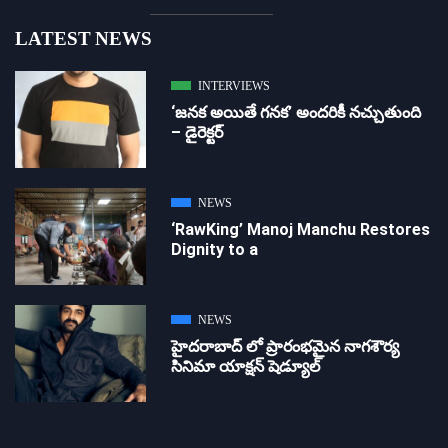
LATEST NEWS
INTERVIEWS
‘జ‌న‌క అయితే గ‌న‌క‌’ అందరికీ నచ్చుతుంది
– డైరెక్ట‌ర్
NEWS
‘RawKing’ Manoj Manchu Restores
Dignity to a
NEWS
హైదరాబాద్ లో ప్రారంభమైన నాగశౌర్య
సినిమా యాక్షన్ షెడ్యూల్