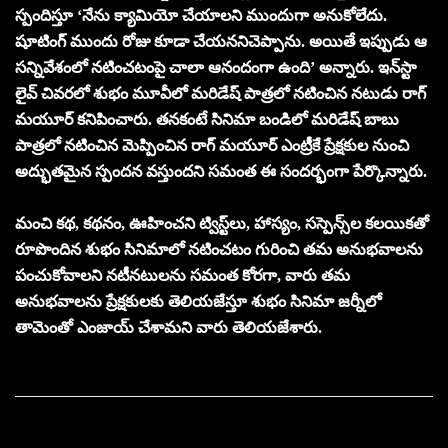
స్పందిస్తూ ‘నేను క్యామియో చేయాల‌ని ముందుగా అనుకోలేదు.
షూటింగ్ ముందు రోజు కూడా చేయ‌న‌నిచెప్పాను. అయితే ఇప్పుడు ఆ
స‌న్నివేశంలో న‌టించ‌టంపై చాలా ఆనందంగా ఉంది’ అన్నారు. ఇన్‌స్టా
లైవ్ చివ‌ర‌లో శుభం మూవీలో మ‌రిడేష్ పాత్ర‌లో న‌టించిన న‌టుడు రాగ్
మ‌యూర్ క‌నిపించారు. త‌న‌కంటే సినిమా బండిలో మ‌రిడేష్ బాబు
పాత్ర‌లో న‌టించిన మెప్పించిన రాగ్ మ‌యూర్ ఎంట్రీకే ప్రేక్ష‌కుల నుంచి
అద్భుత‌మైన స్పంద‌న వ‌స్తుంద‌ని స‌మంత ఈ సంద‌ర్భంగా పేర్కొన్నారు.
మంచి క‌థ‌, క‌థ‌నం, ఊహించ‌ని ట్విస్ట్‌లు, హాస్యం, సస్పెన్స్‌ల క‌ల‌యిక‌తో
రూపొందిన శుభం సినిమాలో న‌టించటం గురించి త‌మ అనుభ‌వాల‌ను
పంచుకోవాల‌ని న‌టీన‌టుల‌ను స‌మంత కోరగా, వారు త‌మ
అనుభ‌వాల‌ను ప్రేక్ష‌కుల‌కు తెలియ‌జేస్తూ శుభం సినిమా జ‌ర్నీలో
తామెంతో ఎంజాయ్ చేశామ‌ని వారు తెలియ‌జేశారు.