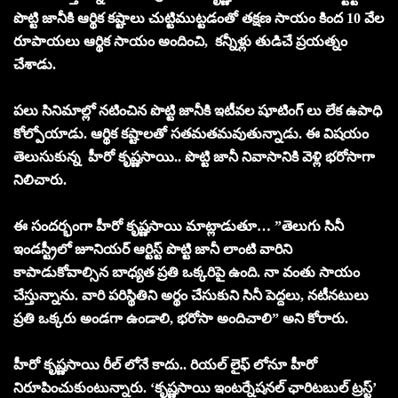
పొట్టి జానీకి ఆర్థిక కష్టాలు చుట్టిముట్టడంతో తక్షణ సాయం కింద 10 వేల
రూపాయలు ఆర్థిక సాయం అందించి, కన్నీళ్లు తుడిచే ప్రయత్నం
చేశాడు.
పలు సినిమాల్లో నటించిన పొట్టి జానీకి ఇటీవల షూటింగ్ లు లేక ఉపాధి
కోల్పోయాడు. ఆర్థిక కష్టాలతో సతమతమవుతున్నాడు. ఈ విషయం
తెలుసుకున్న హీరో కృష్ణసాయి.. పొట్టి జానీ నివాసానికి వెళ్లి భరోసాగా
నిలిచారు.
ఈ సంద‌ర్భంగా హీరో కృష్ణసాయి మాట్లాడుతూ… ”తెలుగు సినీ
ఇండస్ట్రీలో జూనియర్ ఆర్టిస్ట్ పొట్టి జానీ లాంటి వారిని
కాపాడుకోవాల్సిన బాధ్యత ప్రతి ఒక్కరిపై ఉంది. నా వంతు సాయం
చేస్తున్నాను. వారి ప‌రిస్థితిని అర్థం చేసుకుని సినీ పెద్దలు, నటీనటులు
ప్రతి ఒక్కరు అండగా ఉండాలి, భ‌రోసా అందిచాలి” అని కోరారు.
హీరో కృష్ణసాయి రీల్ లోనే కాదు.. రియల్ లైఫ్ లోనూ హీరో
నిరూపించుకుంటున్నారు. ‘కృష్ణసాయి ఇంటర్నేషనల్ ఛారిటబుల్ ట్రస్ట్’