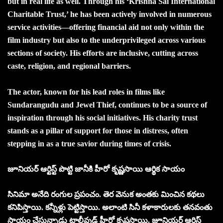
but in real life as well. Through his ‘Krishna Sai International
Charitable Trust,’ he has been actively involved in numerous
service activities—offering financial aid not only within the
film industry but also to the underprivileged across various
sections of society. His efforts are inclusive, cutting across
caste, religion, and regional barriers.
The actor, known for his lead roles in films like
Sundarangudu and Jewel Thief, continues to be a source of
inspiration through his social initiatives. His charity trust
stands as a pillar of support for those in distress, often
stepping in as a true savior during times of crisis.
జూనియర్ ఆర్టిస్ట్ పొట్టి జానీకి హీరో కృష్ణసాయి ఆర్థిక సాయం
సినిమా అనేది రంగుల ప్రపంచం. తెర వెనుక అంతకు మించిన కథలు
కనిపిస్తాయి. కన్నీళ్లు పెట్టిస్తాయి. అలాంటి సినీ కళాకారులకు తనవంతు
సాయం చేస్తున్నాడు టాలీవుడ్ హీరో కృష్ణసాయి. జూనియర్ ఆర్టిస్ట్