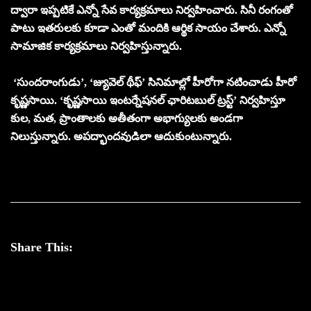
ద్వారా ఇప్పటికే ఎన్నో సేవ కార్యక్రమాలు నిర్వహించారు. సినీ రంగంతో
పాటు ఇతరులకు కూడా ఎంతో మందికి ఆర్థిక సాయం చేశారు. ఎన్నో
సామాజిక కార్యక్రమాలు నిర్వహిస్తున్నారు.
‘సుందరాంగుడు’, ‘జ్యువెల్‌ థీఫ్‌’ సినిమాల్లో హీరోగా నటించాడు హీరో
కృష్ణసాయి. ‘కృష్ణసాయి ఇంటర్నేషనల్ ఛారిటబుల్ ట్రస్ట్’ నిర్వహిస్తూ
కుల, మత, ప్రాంతాలకు అతీతంగా అభాగ్యులకు అండగా
నిలుస్తున్నారు. అపద్భాందవుడిలా ఆదుకుంటున్నారు.
Share This: