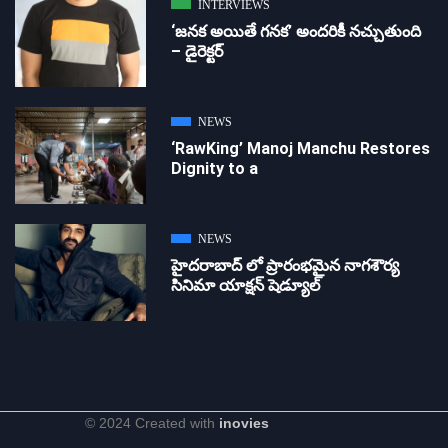
INTERVIEWS
‘జ‌న‌క అయితే గ‌న‌క‌’ అందరికీ నచ్చుతుంది
– డైరెక్ట‌ర్
NEWS
‘RawKing’ Manoj Manchu Restores
Dignity to a
NEWS
హైదరాబాద్ లో ప్రారంభమైన నాగశౌర్య
సినిమా యాక్షన్ షెడ్యూల్
© 2024 Created with
inovies