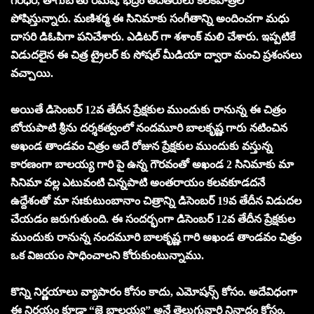
గిరిధర్, తాగుబోతు రమేష్, భద్రం తదితరులు కీలకపాత్రలో
పోషిస్తున్నారు. మణిశర్మ ఈ సినిమాకు సంగీతాన్ని అందించగా మధు
దాసరి డిఓపిగా పనిచేశారు. ఎడిటర్ గా శశాంక్ మలి చేశారు. ఇప్పటికే
విడుదలైన ఈ చిత్ర ట్రైలర్ కు సోషల్ మీడియా ద్వారా మంచి ప్రశంసలు
వచ్చాయి.
అయితే డిసెంబర్ 12వ తేదీన ప్రేక్షకుల ముందుకు రానున్న ఈ చిత్రం
బోయపాటి శ్రీను దర్శకత్వంలో నందమూరి బాలకృష్ణ గారు నటించిన
అఖండ తాండవం చిత్రం అదే రోజున ప్రేక్షకుల ముందుకు వస్తున్న
కారణంగా బాలయ్య గారి పై ఉన్న గౌరవంతో అఖండ 2 సినిమాకు మా
సినిమా వల్ల ఎటువంటి చిన్నపాటి అంతరాయం కలవకూడదనే
ఉద్దేశంతో మా సఃకుటుంబానాం చిత్రాన్ని డిసెంబర్ 19వ తేదీన విడుదల
చేయడం జరుగుతుంది. ఈ సందర్భంగా డిసెంబర్ 12వ తేదీన ప్రేక్షకుల
ముందుకు రానున్న నందమూరి బాలకృష్ణ గారి అఖండ తాండవం చిత్రం
ఒక విజయం సాధించాలని కోరుకుంటున్నాము.
కొన్ని నిర్ణయాలు వ్యాపారం కోసం కాదు, ఎమోషన్స్ కోసం. అదేవిధంగా
ఈ నిర్ణయం కూడా “జై బాలయ్య” అనే తెలుగువారి నినాదం కోసం.