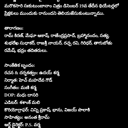
మరొకసారి సఃకుటుంబానాం చిత్రం డిసెంబర్ 19వ తేదీన థియేటర్లలో
ప్రేక్షకులు ముందుకు రానుందని తెలియజేసుకుంటున్నాము.
తారాగణం:
రామ్ కిరణ్, మేఘా ఆకాష్, రాజేంద్రప్రసాద్, బ్రహ్మానందం, సత్య,
శుభలేఖ సుధాకర్, రాజశ్రీ నాయర్, రచ్చ రవి, గిరిధర్, తాగుబోతు
రమేష్, భద్రం తదితరులు.
సాంకేతిక బృందం:
రచన & దర్శకత్వం: ఉదయ్ శర్మ
నిర్మాత: హెచ్ మహదేవ గౌడ్
సంగీతం: మణి శర్మ
DOP: మధు దాసరి
ఎడిటర్: శశాంక్ మలి
కొరియోగ్రాఫర్: చిన్ని ప్రకాష్, భాను, విజయ్ పొలాకి
సాహిత్యం: అనంత శ్రీరామ్
ఆర్ట్ డైరెక్టర్: P.S. వర్మ