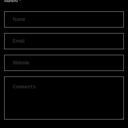
marked
*