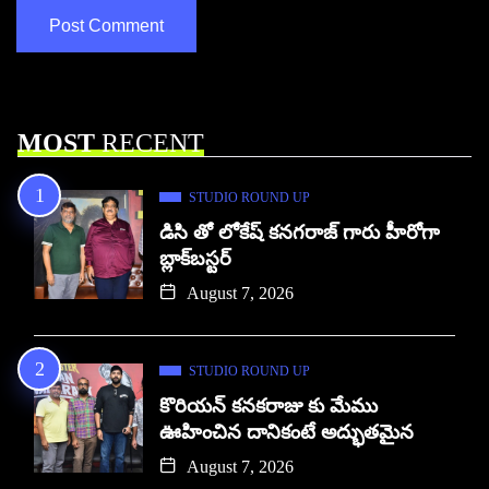
MOST
RECENT
STUDIO ROUND UP
డిసి తో లోకేష్ కనగరాజ్ గారు హీరోగా
బ్లాక్‌బస్టర్
August 7, 2026
STUDIO ROUND UP
కొరియన్ కనకరాజు కు మేము
ఊహించిన దానికంటే అద్భుతమైన
August 7, 2026