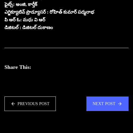
ఫైట్స్: అంజి, కార్తీక్
ఎగ్జిక్యూటివ్ ప్రొడ్యూసర్ : రోహిత్ కుమార్ పద్మనాభ
పి ఆర్ ఓ: మధు వి ఆర్
డిజిటల్ : డిజిటల్ దుకాణం
Share This:
PREVIOUS POST
NEXT POST