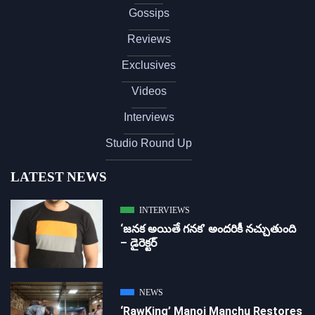
Gossips
Reviews
Exclusives
Videos
Interviews
Studio Round Up
LATEST NEWS
INTERVIEWS
‘జ‌న‌క అయితే గ‌న‌క‌’ అందరికీ నచ్చుతుంది
– డైరెక్ట‌ర్
NEWS
‘RawKing’ Manoj Manchu Restores