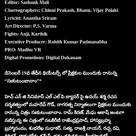
Editor: Sashank Mali
Choreographers: Chinni Prakash, Bhanu, Vijay Polaki
Lyricist: Anantha Sriram
Art Director: P.S. Varma
Fights: Anji, Karthik
Executive Producer: Rohith Kumar Padmanabha
PRO: Madhu VR
Digital Promotions: Digital Dukanam
డిసెంబర్ 19వ తేదీన థియేటర్స్ లో ప్రేక్షకుల ముందుకు రానున్న
“సఃకుటుంబానాం”*
హెచ్ ఎన్ జి సినిమాస్ ఎల్ ఎల్ పి బ్యానర్ పై ఉదయ్ శర్మ రచన
దర్శకత్వంలో మహదేవ్ గౌడ్, నాగరత్న నిర్మాతలుగా ప్రేక్షకుల ముందుకు
రానున్న చిత్రం సఃకుటుంబానాం. రామ్ కిరణ్, మేఘ ఆకాష్ జంటగా
నటిస్తున్న ఈ చిత్రంలో నటకిరీటి రాజేంద్రప్రసాద్, హాస్యబ్రహ్మ
బ్రహ్మానందం, శుభలేఖ సుధాకర్, సత్య, రాజశ్రీ నాయర్, రచ్చ రవి,