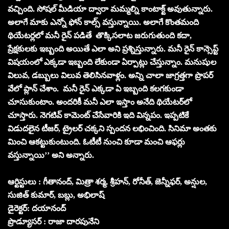
వచ్చింది. సోషల్‌ మీడియా ద్వారా మమ్మల్ని కాంటాక్ట్‌ అవుతున్నారు.
అలాగే మాకు ఎన్నో ఫోన్‌ కాల్స్‌ వస్తున్నాయి. అలాగే కొంతమంది
థియేటర్లలో మనీ రైన్‌ పడితే తొక్కిసలాట జరుగుతుంది కదా,
ప్రేక్షకులకు ఇబ్బంది అయితే ఎలా అని ప్రశ్నిస్తున్నారు. మనీ రైన్‌ కాన్సెప్ట్‌
విషయంలో ఎక్కడా ఇబ్బంది లేకుండా ఏర్పాట్లు చేస్తున్నాం. మనుషుల
విలువ, డబ్బులు విలువ తెలిసినవాళ్లం. అన్ని చాలా జాగ్రత్తగా ప్రొపర్‌
వేలో ప్లాన్‌ చేశాం. మనీ రైన్‌ ఎక్కడా ఏ ఇబ్బంది కలగకుండా
చూసుకుంటాం. అందరికీ మనీ ఎలా ఇస్తాం అనేది థియేటర్‌లో
చూస్తారు. నెగటివ్‌ కామెంట్‌ చేసేవారికి ఇది విన్నపం. ఇప్పటికే
విడుదలైన టీజర్‌, ట్రైలర్‌ చక్కని స్పందన లభించింది. సినిమా అంతకు
మించి ఆకట్టుకుంటుంది. ఓటీటీ నుంచి కూడా మంచి ఆఫర్లు
వస్తున్నాయి’’ అని అన్నారు.
ఆర్టిస్టులు : గీతానంద్, మిత్రా శర్మ, శ్రీహన్, రోనీత్, జెన్నీఫర్, అన్షుల,
సుజిత్ కుమార్, బబ్లు, అభిలాష్
డైరెక్టర్: దయానంద్
ప్రొడ్యూసర్ : రాజా దారపునేని