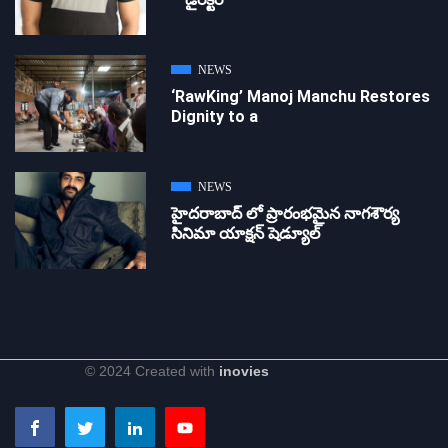
NEWS
‘RawKing’ Manoj Manchu Restores
Dignity to a
NEWS
హైదరాబాద్ లో ప్రారంభమైన నాగశౌర్య
సినిమా యాక్షన్ షెడ్యూల్
© 2024 Created with
inovies