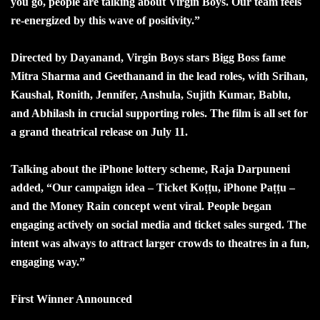
you go, people are talking about Virgin Boys. Our team feels
re-energized by this wave of positivity.”
Directed by Dayanand, Virgin Boys stars Bigg Boss fame
Mitra Sharma and Geethanand in the lead roles, with Srihan,
Kaushal, Ronith, Jennifer, Anshula, Sujith Kumar, Bablu,
and Abhilash in crucial supporting roles. The film is all set for
a grand theatrical release on July 11.
Talking about the iPhone lottery scheme, Raja Darpuneni
added, “Our campaign idea – Ticket Koṭṭu, iPhone Paṭṭu –
and the Money Rain concept went viral. People began
engaging actively on social media and ticket sales surged. The
intent was always to attract larger crowds to theatres in a fun,
engaging way.”
First Winner Announced