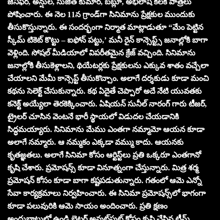
జెనీఫర్‌, అన్షుల, సుజిత్‌ కుమార్‌, బబ్లూ, అభిలాష్‌ కీలక పాత్రలు
పోషించారు. ఈ నెల 11న గ్రాండ్‌గా సినిమాను ప్రేక్షకుల ముందుకు
తీసుకొస్తున్నారు. ఈ సందర్భంగా నిర్మాత మాట్లాడుతూ “మేం పెట్టిన
స్కీమ్‌ టికెట్‌ కొట్టు – ఐఫోన్‌ పట్టు,’ మనీ రైన్‌ కాన్సెప్ట్స్‌ జనాల్లోకి బాగా
వెళ్లింది. సోషల్‌ మీడియాలో విపరీతమైన క్రేజ్‌ వచ్చింది. సినిమాను
జనాల్లోకి తీసుకెళ్లాలని, థియేటర్లకు ప్రేక్షకులను ఎక్కువ శాతం వచ్చేలా
చేయాలని మేమీ కాన్సెప్ట్‌ తీసుకొచ్చాం. అలాగే దర్శకుడు కూడా మంచి
కథను సెలెక్ట్‌ చేసుకున్నారు. కథ ఏదైతే చెప్పారో అదే నేటి యువతకు
కనెక్ట్‌ అయ్యేలా తెరకెక్కించారు. ఏషియన్‌ సునీల్‌ నారంగ్‌ గారు టీజర్‌,
ట్రైలర్‌ చూసిన వెంటనే భారీ స్థాయలో విడుదల చేయడానికి
సిద్ధమయ్యారు. సినిమాను మేము ఎంతగా నమ్మామో ఆయన కూడా
అలాగే నమ్మారు. ఆ నమ్మకం ఎక్కడా వమ్ము కాదు. ఆయనకు
కృతజ్ఞతలు. అలాగే సినిమా కోసం ఆర్టిస్ట్‌లు ప్రతి ఒక్కరూ ఎంతగానో
కృషి చేశారు. ప్రమోషన్స్‌ కూడా వినూత్నంగా చేస్తున్నారు. మిత్ర శర్మ
ప్రమోషన్‌ కోసం కూడా బాగా కష్టపడుతున్నారు. గతంలో ఆమె ఎన్నో
సేవా కార్యక్రమాలు నిర్వహించారు. ఈ సినిమా ప్రమోషన్స్‌లో భాగంగా
కూడా పలువురికి ఆమె సాయం అందించారు. ప్రతి క్షణం
అందుబాటులో ఉండి బెటర్‌ అవుట్‌పుట్‌ కోసం కృషి చేసిన టీమ్‌