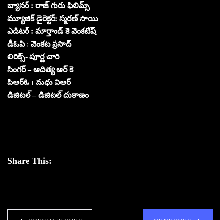
బ్యానర్ : రాజ్ గురు ఫిలిమ్స్
మ్యూజిక్ డైరెక్టర్: స్మరణ్ సాయి
ఎడిటర్ : మార్తాండ్ కె వెంకటేష్
డీఓపి : వెంకట ప్రసాద్
లిరిక్స్- పూర్ణ చారి
సింగర్ – ఆదిత్య ఆర్ కె
పిఆర్ఓ : మధు విఆర్
డిజిటల్ – డిజిటల్ దుకాణం
Share This: