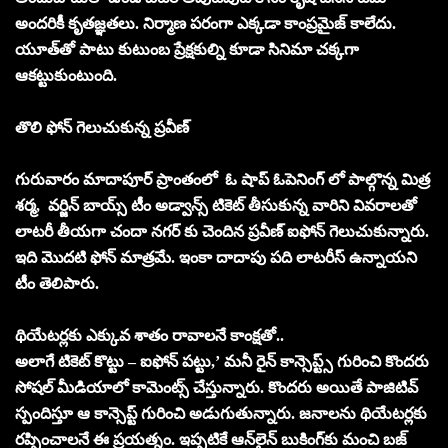
అందరికీ కృతజ్ఞతలు. నిర్మాణ పరంగా ఎక్కడా కాంప్రమైజ్‌ కాలేదు.
యూత్‌తో పాటు కుటుంబ ప్రేక్షకుల్ని కూడా సినిమా చక్కగా
ఆకట్టుకుంటుంది.
తొలి ఫోన్ గెలుచుకున్న ప్రవీణ్
గురువారం మాదాపూర్ ప్రాంతంలో ఓ షాప్ ఓపెనింగ్ లో పాల్గొన్న మిత్ర
శర్మ, వర్జిన్‌ బాయ్స్‌ టీం అడ్వాన్స్ టికెట్ తీసుకున్న వారిని వివరాలతో
లాటరీ తీయగా చందా నగర్ కు చెందిన ప్రవీణ్ ఐఫోన్ గెలుచుకున్నారు.
ఇది మొదటి ఫోన్ మాత్రమే. ఇంకా దాదాపు పది లాటరీస్ ఉన్నాయని
టీం తెలిపారు.
థియేటర్లకు ఎక్కువ శాతం రావాలనే కాంక్షతో..
అలాగే టికెట్‌ కొట్టు – ఐఫోన్‌ పట్టు,’ మనీ రైన్‌ కాన్సెప్ట్స్‌ గురించి కొందరు
సోషల్‌ మీడియాలో కామెంట్స్‌ చేస్తున్నారు. కొందరు అయితే పాజిటివ్‌
స్పందిస్తూ ఆ కాన్సెప్ట్‌ గురించి అడుగుతున్నారు. జనాలను థియేటర్లకు
రప్పించాలనే ఈ ప్రయత్నం. ఇప్పటికే ఆన్‌లైన్‌ బుకింగ్‌కు మంచి బజ్‌