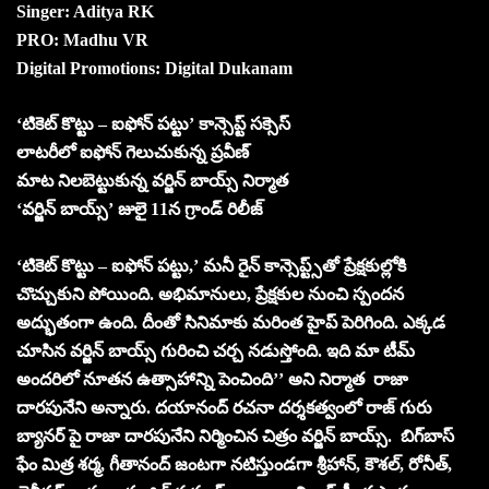
Singer: Aditya RK
PRO: Madhu VR
Digital Promotions: Digital Dukanam
‘టికెట్‌ కొట్టు – ఐఫోన్‌ పట్టు’ కాన్సెప్ట్ సక్సెస్
లాటరీలో ఐఫోన్ గెలుచుకున్న ప్రవీణ్
మాట నిలబెట్టుకున్న వర్జిన్‌ బాయ్స్‌ నిర్మాత
‘వర్జిన్‌ బాయ్స్‌’ జులై 11న గ్రాండ్‌ రిలీజ్‌
‘టికెట్‌ కొట్టు – ఐఫోన్‌ పట్టు,’ మనీ రైన్‌ కాన్సెప్ట్స్‌తో ప్రేక్షకుల్లోకి
చొచ్చుకుని పోయింది. అభిమానులు, ప్రేక్షకుల నుంచి స్పందన
అద్భుతంగా ఉంది. దీంతో సినిమాకు మరింత హైప్‌ పెరిగింది. ఎక్కడ
చూసిన వర్జిన్‌ బాయ్స్‌ గురించి చర్చ నడుస్తోంది. ఇది మా టీమ్‌
అందరిలో నూతన ఉత్సాహాన్ని పెంచింది’’ అని నిర్మాత రాజా
దారపునేని అన్నారు. దయానంద్‌ రచనా దర్శకత్వంలో రాజ్‌ గురు
బ్యానర్‌ పై రాజా దారపునేని నిర్మించిన చిత్రం వర్జిన్‌ బాయ్స్‌. బిగ్‌బాస్‌
ఫేం మిత్ర శర్మ, గీతానంద్‌ జంటగా నటిస్తుండగా శ్రీహాన్‌, కౌశల్‌, రోనీత్‌,