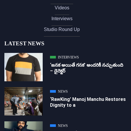
Videos
Interviews
Studio Round Up
LATEST NEWS
INTERVIEWS
‘జ‌న‌క అయితే గ‌న‌క‌’ అందరికీ నచ్చుతుంది
– డైరెక్ట‌ర్
NEWS
‘RawKing’ Manoj Manchu Restores
Dignity to a
NEWS