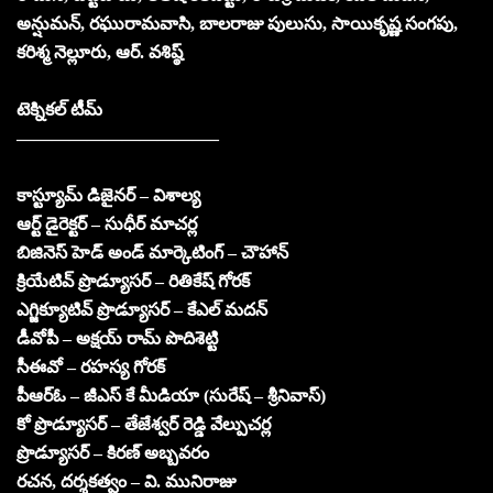
అన్షుమన్, రఘురామవాసి, బాలరాజు పులుసు, సాయికృష్ణ సంగపు,
కరిశ్మ నెల్లూరు, ఆర్. వశిష్ఠ్
టెక్నికల్ టీమ్
———————————–
కాస్ట్యూమ్ డిజైనర్ – విశాల్య
ఆర్ట్ డైరెక్టర్ – సుధీర్ మాచర్ల
బిజినెస్ హెడ్ అండ్ మార్కెటింగ్ – చౌహాన్
క్రియేటివ్ ప్రొడ్యూసర్ – రితికేష్ గోరక్
ఎగ్జిక్యూటివ్ ప్రొడ్యూసర్ – కేఎల్ మదన్
డీవోపీ – అక్షయ్ రామ్ పొదిశెట్టి
సీఈవో – రహస్య గోరక్
పీఆర్ఓ – జీఎస్ కే మీడియా (సురేష్ – శ్రీనివాస్)
కో ప్రొడ్యూసర్ – తేజేశ్వర్ రెడ్డి వేల్పుచర్ల
ప్రొడ్యూసర్ – కిరణ్ అబ్బవరం
రచన, దర్శకత్వం – వి. మునిరాజు