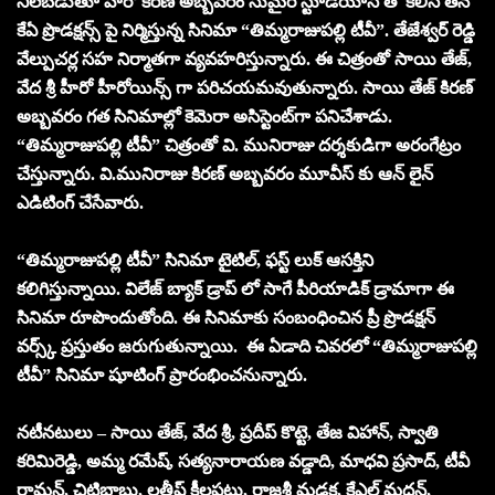
నిలబడుతూ హీరో కిరణ్ అబ్బవరం సుమైర స్టూడియోస్ తో కలిసి తన
కేఏ ప్రొడక్షన్స్ పై నిర్మిస్తున్న సినిమా “తిమ్మరాజుపల్లి టీవీ”. తేజేశ్వర్ రెడ్డి
వేల్పుచర్ల సహ నిర్మాతగా వ్యవహరిస్తున్నారు. ఈ చిత్రంతో సాయి తేజ్,
వేద శ్రీ హీరో హీరోయిన్స్ గా పరిచయమవుతున్నారు. సాయి తేజ్ కిరణ్
అబ్బవరం గత సినిమాల్లో కెమెరా అసిస్టెంట్‌గా పనిచేశాడు.
“తిమ్మరాజుపల్లి టీవీ” చిత్రంతో వి. మునిరాజు దర్శకుడిగా అరంగేట్రం
చేస్తున్నారు. వి.మునిరాజు కిరణ్ అబ్బవరం మూవీస్ కు ఆన్ లైన్
ఎడిటింగ్ చేసేవారు.
“తిమ్మరాజుపల్లి టీవీ” సినిమా టైటిల్, ఫస్ట్ లుక్ ఆసక్తిని
కలిగిస్తున్నాయి. విలేజ్ బ్యాక్ డ్రాప్ లో సాగే పీరియాడిక్ డ్రామాగా ఈ
సినిమా రూపొందుతోంది. ఈ సినిమాకు సంబంధించిన ప్రీ ప్రొడక్షన్
వర్స్క్ ప్రస్తుతం జరుగుతున్నాయి. ఈ ఏడాది చివరలో “తిమ్మరాజుపల్లి
టీవీ” సినిమా షూటింగ్ ప్రారంభించనున్నారు.
నటీనటులు – సాయి తేజ్, వేద శ్రీ, ప్రదీప్ కొట్టె, తేజ విహాన్, స్వాతి
కరిమిరెడ్డి, అమ్మ రమేష్, సత్యనారాయణ వడ్డాది, మాధవి ప్రసాద్, టీవీ
రామన్, చిట్టిబాబు, లతీష్ కీలపట్టు, రాజశ్రీ మడక, కేఎల్ మదన్,