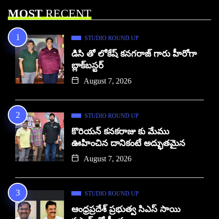
MOST
RECENT
STUDIO ROUND UP
డిసి తో లోకేష్ కనగరాజ్ గారు హీరోగా
బ్లాక్‌బస్టర్
August 7, 2026
STUDIO ROUND UP
కొరియన్ కనకరాజు కు మేము
ఊహించిన దానికంటే అద్భుతమైన
August 7, 2026
STUDIO ROUND UP
ఆంధ్రప్రదేశ్ ప్రభుత్వ సిఎస్ సాయి