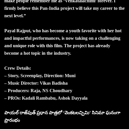
make people remember me as ‘Venkatalachimi’ forever. I
firmly believe this Pan-India project will take my career to the
next level.”
Payal Rajput, who has become a youth favorite with her hot
and impactful performances, is now taking on a challenging
and unique role with this film. The project has already
become a hot topic in the industry.
Crew Details:
– Story, Screenplay, Direction: Muni
– Music Director: Vikas Badisha
– Producers: Raja, NS Choudhary
– PROs: Kadali Rambabu, Ashok Dayyala
పాయల్ రాజ్‌పుత్ ప్ర‌ధాన పాత్ర‌లో ‘వెంక‌ట‌ల‌చ్చిమి’ సినిమా ఘ‌నంగా
ప్రారంభం