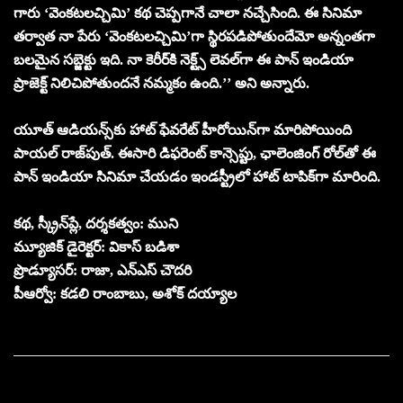
గారు ‘వెంక‌ట‌ల‌చ్చిమి’ క‌థ చెప్ప‌గానే చాలా న‌చ్చేసింది. ఈ సినిమా
త‌ర్వాత నా పేరు ‘వెంక‌ట‌ల‌చ్చిమి’గా స్థిర‌ప‌డిపోతుందేమో అన్నంత‌గా
బ‌ల‌మైన స‌బ్జెక్టు ఇది. నా కెరీర్‌కి నెక్ట్స్ లెవ‌ల్‌గా ఈ పాన్ ఇండియా
ప్రాజెక్ట్ నిలిచిపోతుంద‌నే న‌మ్మ‌కం ఉంది.’’ అని అన్నారు.
యూత్ ఆడియ‌న్స్‌కు హాట్ ఫేవ‌రేట్ హీరోయిన్‌గా మారిపోయింది
పాయల్ రాజ్‌పుత్. ఈసారి డిఫరెంట్ కాన్సెప్టు, ఛాలెంజింగ్ రోల్‌తో ఈ
పాన్ ఇండియా సినిమా చేయ‌డం ఇండ‌స్ట్రీలో హాట్ టాపిక్‌గా మారింది.
క‌థ‌, స్క్రీన్‌ప్లే, ద‌ర్శ‌క‌త్వం: ముని
మ్యూజిక్ డైరెక్ట‌ర్: వికాస్ బడిశా
ప్రొడ్యూసర్: రాజా, ఎన్ఎస్‌ చౌదరి
పీఆర్వో: క‌డ‌లి రాంబాబు, అశోక్ ద‌య్యాల‌