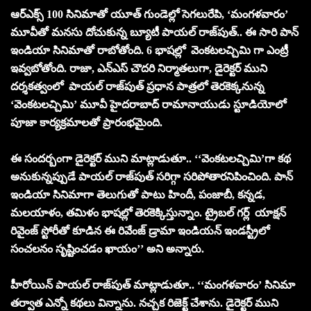
ఆర్ఎక్స్ 100 సినిమాతో యూత్ గుండెల్లో సెగ‌లురేపి, ‘మంగ‌ళ‌వారం’
మూవీతో మ‌న‌సు దోచుకున్న బ్యూటీ పాయల్ రాజ్‌పుత్.. ఈ సారి పాన్
ఇండియా సినిమాతో రాబోతోంది. 6 భాష‌ల్లో వెంక‌ట‌ల‌చ్చిమి గా ఎంట్రీ
ఇవ్వ‌బోతోంది. రాజా, ఎన్ఎస్ చౌదరి నిర్మాత‌లుగా, డైరెక్ట‌ర్ ముని
ద‌ర్శ‌క‌త్వంలో పాయల్ రాజ్‌పుత్ ప్ర‌ధాన పాత్ర‌లో తెర‌కెక్క‌నున్న
‘వెంక‌ట‌ల‌చ్చిమి’ మూవీ హైద‌రాబాద్ రామానాయుడు స్టూడియోలో
పూజా కార్య‌క్ర‌మాల‌తో ప్రారంభ‌మైంది.
ఈ సంద‌ర్బంగా డైరెక్ట‌ర్ ముని మాట్లాడుతూ.. ‘‘వెంక‌ట‌ల‌చ్చిమి’గా క‌థ
అనుకున్న‌ప్పుడే పాయల్ రాజ్‌పుత్ స‌రిగ్గా స‌రిపోతార‌నిపించింది. పాన్
ఇండియా సినిమాగా తెలుగుతో పాటు హిందీ, పంజాబీ, కన్నడ,
మలయాళం, తమిళం భాషల్లో తెర‌కెక్కిస్తున్నాం. ట్రైబల్ గర్ల్ యాక్షన్
రివైంజ్ స్టోరీతో కూడిన‌ ఈ రివేంజ్ డ్రామా ఇండియ‌న్ ఇండ‌స్ట్రీలో
సంచ‌ల‌నం సృష్టించ‌డం ఖాయం’’ అని అన్నారు.
హీరోయిన్ పాయల్ రాజ్‌పుత్ మాట్లాడుతూ.. ‘‘మంగ‌ళ‌వారం’ సినిమా
త‌ర్వాత ఎన్నో క‌థ‌లు విన్నాను. న‌చ్చ‌క‌ రిజెక్ట్ చేశాను. డైరెక్ట‌ర్ ముని