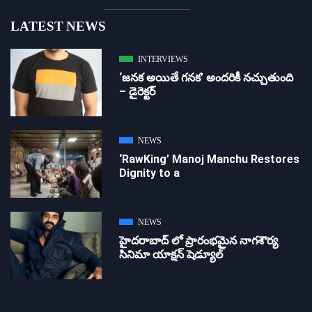
LATEST NEWS
INTERVIEWS
‘జ‌న‌క అయితే గ‌న‌క‌’ అందరికీ నచ్చుతుంది
– డైరెక్ట‌ర్
NEWS
‘RawKing’ Manoj Manchu Restores
Dignity to a
NEWS
హైదరాబాద్ లో ప్రారంభమైన నాగశౌర్య
సినిమా యాక్షన్ షెడ్యూల్