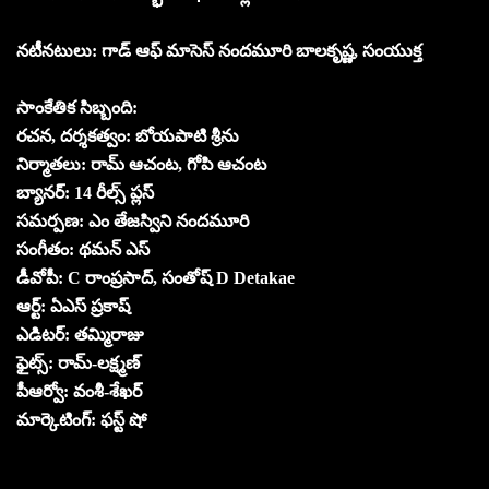
నటీనటులు: గాడ్ ఆఫ్ మాసెస్ నందమూరి బాలకృష్ణ, సంయుక్త
సాంకేతిక సిబ్బంది:
రచన, దర్శకత్వం: బోయపాటి శ్రీను
నిర్మాతలు: రామ్ ఆచంట, గోపి ఆచంట
బ్యానర్: 14 రీల్స్ ప్లస్
సమర్పణ: ఎం తేజస్విని నందమూరి
సంగీతం: థమన్ ఎస్
డీవోపీ: C రాంప్రసాద్, సంతోష్ D Detakae
ఆర్ట్: ఏఎస్ ప్రకాష్
ఎడిటర్: తమ్మిరాజు
ఫైట్స్: రామ్-లక్ష్మణ్
పీఆర్వో: వంశీ-శేఖర్
మార్కెటింగ్: ఫస్ట్ షో