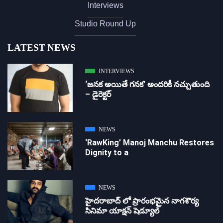
Interviews
Studio Round Up
LATEST NEWS
INTERVIEWS
‘జ‌న‌క అయితే గ‌న‌క‌’ అందరికీ నచ్చుతుంది
– డైరెక్ట‌ర్
NEWS
‘RawKing’ Manoj Manchu Restores
Dignity to a
NEWS
హైదరాబాద్ లో ప్రారంభమైన నాగశౌర్య
సినిమా యాక్షన్ షెడ్యూల్