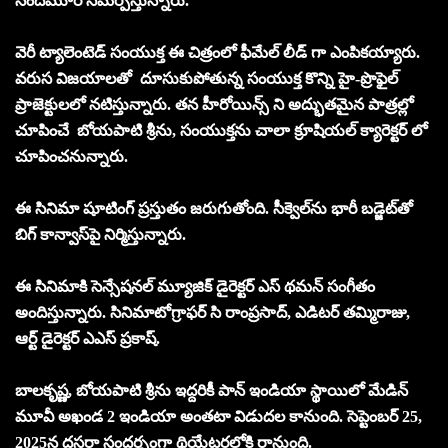
నందమూరి సమర్పిస్తున్నారు.
వెరీ ట్యాలెంటెడ్ సంయుక్త ఈ చిత్రంలో ఫీమేల్ లీడ్ గా ఎంపికయ్యారు.
వరుస విజయాలతో దూసుకుపోతున్న సంయుక్త కొన్ని హై-ప్రొఫైల్
ప్రాజెక్టులలో నటిస్తున్నారు. తన హీరోయిన్స్ ని అద్భుతమైన పాత్రల్లో
చూపించే బోయపాటి శ్రీను, సంయుక్తను చాలా క్రూషియల్ క్యారెక్టర్ లో
చూపించనున్నారు.
ఈ సినిమా షూటింగ్ ప్రస్తుతం జరుగుతోంది. సీక్వెల్‌ను భారీ బడ్జెట్‌తో
బిగ్ కాన్వాస్‌పై నిర్మిస్తున్నారు.
ఈ సినిమాకి సెన్సేషనల్ మ్యూజిక్ డైరెక్టర్ ఎస్ థమన్ సంగీతం
అందిస్తున్నారు. సినిమాటోగ్రాఫర్ సి రాంప్రసాద్, ఎడిటర్ తమ్మిరాజు,
ఆర్ట్ డైరెక్టర్ ఎఎస్ ప్రకాష్.
బాలకృష్ణ, బోయపాటి శ్రీను ఇద్దరికీ పాన్ ఇండియా స్థాయిలో మేడిన్
మూవీ అఖండ 2 ఇండియా అంతటా విడుదల కానుంది. సెప్టెంబర్ 25,
2025న దసరా సందర్భంగా థియేటర్లలోకి రానుంది.