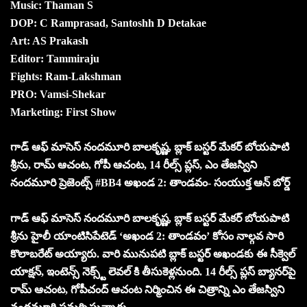
Music: Thaman S
DOP: C Ramprasad, Santoshh D Detakae
Art: AS Prakash
Editor: Tammiraju
Fights: Ram-Lakshman
PRO: Vamsi-Shekar
Marketing: First Show
గాడ్ ఆఫ్ మాసెస్ నందమూరి బాలకృష్ణ, బ్లాక్ బస్టర్ మేకర్ బోయపాటి
శ్రీను, రామ్ ఆచంట, గోపీ ఆచంట, 14 రీల్స్ ప్లస్, ఎం తేజస్విని
నందమూరి ప్రెజెంట్స్ #BB4 అఖండ 2: తాండవం- సంయుక్త ఆన్ బోర్డ్
గాడ్ ఆఫ్ మాసెస్ నందమూరి బాలకృష్ణ, బ్లాక్ బస్టర్ మేకర్ బోయపాటి
శ్రీను హైలీ యాంటిసిపేటెడ్ ‘అఖండ 2: తాండవం’ కోసం నాల్గవ సారి
కొలాబరేట్ అయ్యారు. వారి మునుపటి బ్లాక్ బస్టర్ అఖండకు ఈ సీక్వెల్
యాక్షన్, ఇంటెన్స్ నెక్స్ట్ లెవల్ కి తీసుకెళ్లనుంది. 14 రీల్స్ ప్లస్ బ్యానర్‌పై
రామ్ ఆచంట, గోపీచంద్ ఆచంట నిర్మించిన ఈ చిత్రాన్ని ఎం తేజస్విని