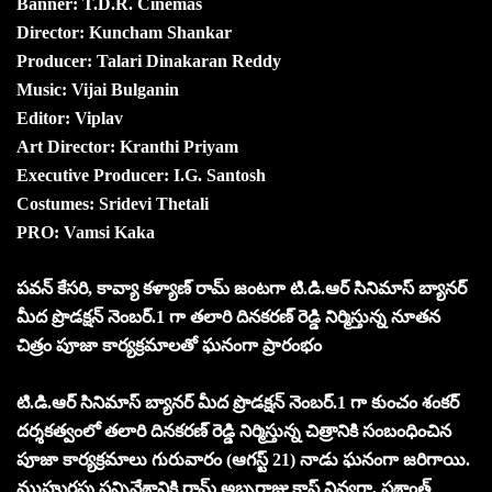
Banner: T.D.R. Cinemas
Director: Kuncham Shankar
Producer: Talari Dinakaran Reddy
Music: Vijai Bulganin
Editor: Viplav
Art Director: Kranthi Priyam
Executive Producer: I.G. Santosh
Costumes: Sridevi Thetali
PRO: Vamsi Kaka
ప‌వ‌న్ కేస‌రి, కావ్యా క‌ళ్యాణ్ రామ్ జంటగా టి.డి.ఆర్ సినిమాస్ బ్యానర్
మీద ప్రొడక్షన్ నెంబర్.1 గా తలారి దినకరణ్ రెడ్డి నిర్మిస్తున్న నూతన
చిత్రం పూజా కార్యక్రమాలతో ఘనంగా ప్రారంభం
టి.డి.ఆర్ సినిమాస్ బ్యానర్ మీద ప్రొడక్షన్ నెంబర్.1 గా కుంచం శంకర్
దర్శకత్వంలో తలారి దినకరణ్ రెడ్డి నిర్మిస్తున్న చిత్రానికి సంబంధించిన
పూజా కార్యక్రమాలు గురువారం (ఆగస్ట్ 21) నాడు ఘనంగా జరిగాయి.
ముహుర్త‌పు స‌న్నివేశానికి రామ్ అబ్బ‌రాజు క్లాప్ నివ్వ‌గా, ప్ర‌శాంత్