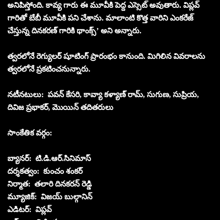
అనిపిస్తోంది. కావ్య గారు ఈ మూవీకి పెద్ద ఎస్సెట్ అవుతారు. విప్లవ్
గారితో బేబీ మూవీకి పని చేశాను. మాలాంటి కొత్త వారిని ఎంకరేజ్
చేస్తున్న దినకరణ్ గారికి థాంక్స్’ అని అన్నారు.
త్వరలోనే రెగ్యులర్ షూటింగ్ ప్రారంభం కానుంది. మిగిలిన వివరాలను
త్వరలోనే ప్రకటించనున్నారు.
న‌టీన‌టులు: ప‌వ‌న్ కేస‌రి, కావ్యా క‌ళ్యాణ్ రామ్, సుగుణ‌, సుప్రియ,
దివిజ ప్ర‌భాక‌ర్‌, మొయిన్‌ త‌దిత‌రులు
సాంకేతిక వ‌ర్గం:
బ్యాన‌ర్‌: టి.డి.ఆర్‌.సినిమాస్‌
ద‌ర్శ‌కత్వం: కుంచం శంక‌ర్‌
నిర్మాత‌: త‌లారి దిన‌క‌ర‌న్ రెడ్డి
మ్యూజిక్‌: విజ‌య్ బుల్గానిన్‌
ఎడిట‌ర్‌: విప్ల‌వ్