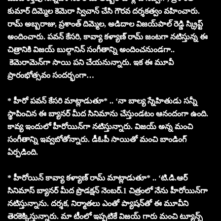
కుమార్ దిమ్మెల కెమెరా స్విచాన్ చేసి గౌర‌వ ద‌ర్శ‌క‌త్వం వ‌హించారు.
రామ్ అబ్బ‌రాజు, ప్ర‌శాంత్ దిమ్మెల‌, అడిదాల విజ‌య్‌పాల్ రెడ్డి స్క్రిప్ట్
అందించారు. ప‌వ‌న్ కేస‌రి, కావ్యా క‌ళ్యాణ్ రామ్ జంటగా నటిస్తున్న ఈ
చిత్రానికి విజయ్ బుల్గానిన్ సంగీతాన్ని అందించనుండగా..
కెమెరామెన్‌గా సాయి పని చేయనున్నారు. ఇక ఈ మూవీ
ప్రారంభోత్సవం సందర్భంగా…
* హీరో పవన్ కేసరి మాట్లాడుతూ* .. ‘నా బాల్య స్నేహితుడు సన్నీ
స్థాపించిన ఈ బ్యానర్ మీద సినిమాను చేస్తుండటం ఆనందంగా ఉంది.
కావ్య ఇందులో హీరోయిన్‌గా నటిస్తున్నారు. విజయ్ అన్న మంచి
సంగీతాన్ని ఇవ్వబోతోన్నారు. డీఓపీ సాయితో మంచి బాండింగ్
ఏర్పడింది.
* హీరోయిన్ కావ్యా కళ్యాణ్ రామ్ మాట్లాడుతూ* .. ‘టి.డి.ఆర్
సినిమాస్ బ్యానర్ మీద ప్రొడక్షన్ నెంబర్.1 చిత్రంలో నేను హీరోయిన్‌గా
నటిస్తున్నాను. దర్శక, నిర్మాతలు ఎంతో ప్యాషన్‌తో ఈ మూవీని
తెరకెక్కిస్తున్నారు. మా టీంలో ఇప్పటికే విజయ్ గారు మంచి ట్యూన్స్