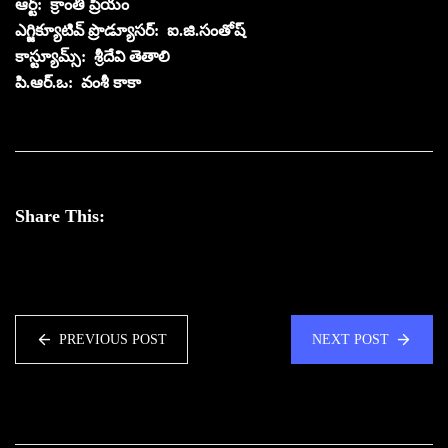
ఆర్ట్‌: క్రాంతి ప్రియం
ఎగ్జిక్యూటివ్ ప్రొడ్యూస‌ర్‌: ఐ.జి.సంతోష్‌
కాస్ట్యూమ్స్‌: శ్రీదేవి తెతాలి
పి.ఆర్‌.ఒ: వంశీ కాకా
Share This:
PREVIOUS POST
NEXT POST