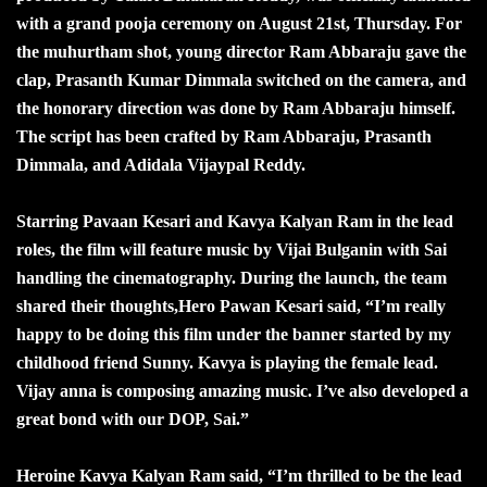
with a grand pooja ceremony on August 21st, Thursday. For
the muhurtham shot, young director Ram Abbaraju gave the
clap, Prasanth Kumar Dimmala switched on the camera, and
the honorary direction was done by Ram Abbaraju himself.
The script has been crafted by Ram Abbaraju, Prasanth
Dimmala, and Adidala Vijaypal Reddy.
Starring Pavaan Kesari and Kavya Kalyan Ram in the lead
roles, the film will feature music by Vijai Bulganin with Sai
handling the cinematography. During the launch, the team
shared their thoughts,Hero Pawan Kesari said, “I’m really
happy to be doing this film under the banner started by my
childhood friend Sunny. Kavya is playing the female lead.
Vijay anna is composing amazing music. I’ve also developed a
great bond with our DOP, Sai.”
Heroine Kavya Kalyan Ram said, “I’m thrilled to be the lead