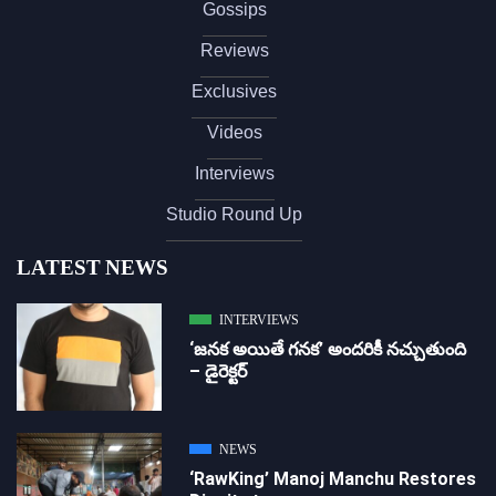
Gossips
Reviews
Exclusives
Videos
Interviews
Studio Round Up
LATEST NEWS
INTERVIEWS
‘జ‌న‌క అయితే గ‌న‌క‌’ అందరికీ నచ్చుతుంది
– డైరెక్ట‌ర్
NEWS
‘RawKing’ Manoj Manchu Restores