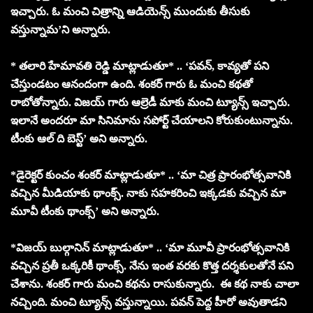
ఇచ్చారు. ఓ మంచి చిత్రాన్ని ఆడియెన్స్ ముందుకు తీసుకు
వస్తున్నామ’ని అన్నారు.
* తలారి హేమావతి రెడ్డి మాట్లాడుతూ* .. ‘పవన్, కావ్యతో పని
చేస్తుండటం ఆనందంగా ఉంది. శంకర్ గారు ఓ మంచి కథతో
రాబోతోన్నారు. విజయ్ గారు ఆల్రెడీ మాకు మంచి ట్యూన్స్ ఇచ్చారు.
ఇలానే అందరూ మా సినిమాను సపోర్ట్ చేయాలని కోరుకుంటున్నాను.
టీంకు ఆల్ ది బెస్ట్’ అని అన్నారు.
*డైరెక్టర్ కుంచం శంకర్ మాట్లాడుతూ* .. ‘మా చిత్ర ప్రారంభోత్సవానికి
వచ్చిన మీడియాకు థాంక్స్. నాకు సహకరించి ఇక్కడకు వచ్చిన మా
మూవీ టీంకు థాంక్స్’ అని అన్నారు.
*విజయ్ బుల్గానిన్ మాట్లాడుతూ* .. ‘మా మూవీ ప్రారంభోత్సవానికి
వచ్చిన ప్రతీ ఒక్కరికీ థాంక్స్. నేను ఇంత వరకు కొత్త దర్శకులతోనే పని
చేశాను. శంకర్ గారు మంచి కథను రాసుకున్నారు. ఈ కథ నాకు చాలా
నచ్చింది. మంచి ట్యూన్స్ వస్తున్నాయి. పవన్ పెద్ద హీరో అవుతాడని