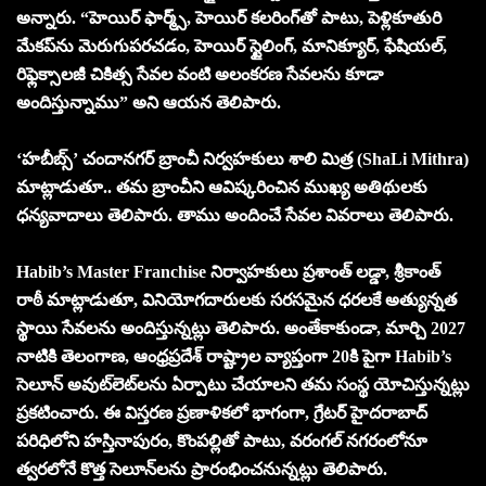
అన్నారు. “హెయిర్ ఫార్మ్స్, హెయిర్ కలరింగ్‌తో పాటు, పెళ్లికూతురి
మేకప్‌ను మెరుగుపరచడం, హెయిర్ స్టైలింగ్, మానిక్యూర్, ఫేషియల్,
రిఫ్లెక్సాలజీ చికిత్స సేవల వంటి అలంకరణ సేవలను కూడా
అందిస్తున్నాము” అని ఆయన తెలిపారు.
‘హబీబ్స్’ చందానగర్‌ బ్రాంచీ నిర్వ‌హ‌కులు శాలి మిత్ర (ShaLi Mithra)
మాట్లాడుతూ.. త‌మ బ్రాంచీని ఆవిష్క‌రించిన‌ ముఖ్య అతిథుల‌కు
ధ‌న్య‌వాదాలు తెలిపారు. తాము అందించే సేవ‌ల వివ‌రాలు తెలిపారు.
Habib’s Master Franchise నిర్వాహకులు ప్రశాంత్ లడ్డా, శ్రీకాంత్
రాఠీ మాట్లాడుతూ, వినియోగదారులకు స‌ర‌స‌మైన ధరలకే అత్యున్నత
స్థాయి సేవలను అందిస్తున్నట్లు తెలిపారు. అంతేకాకుండా, మార్చి 2027
నాటికి తెలంగాణ, ఆంధ్రప్రదేశ్ రాష్ట్రాల వ్యాప్తంగా 20కి పైగా Habib’s
సెలూన్ అవుట్‌లెట్‌లను ఏర్పాటు చేయాలని తమ సంస్థ యోచిస్తున్నట్లు
ప్రకటించారు. ఈ విస్తరణ ప్రణాళికలో భాగంగా, గ్రేటర్ హైదరాబాద్
పరిధిలోని హస్తినాపురం, కొంపల్లితో పాటు, వరంగల్ నగరంలోనూ
త్వరలోనే కొత్త సెలూన్‌లను ప్రారంభించనున్నట్లు తెలిపారు.