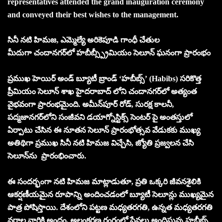
representatives attended the grand inauguration ceremony
and conveyed their best wishes to the management.
సినీ నటి హిమజ, ఎమ్మెల్యే అరికెపూడి గాంధీ చేతుల
మీదుగా చందానగర్‌లో
హబీబ్స్
ప్రీమియం సెలూన్ ఘనంగా ప్రారంభం
ప్రముఖ హెయిర్ అండ్ బ్యూటీ బ్రాండ్ ‘హబీబ్స్’ (Habibs) సరికొత్త
ప్రీమియం సెలూన్ శాఖ హైదరాబాద్ లోని చందానగర్‌లో అత్యంత
వైభవంగా ప్రారంభమైంది. అమీన్‌పూర్ రోడ్, సురక్ష కాలనీ,
పద్మజానగర్‌లోని సంజీవని డయాగ్నోస్టిక్స్ సెంటర్ పై అంతస్తులో
ఏర్పాటు చేసిన ఈ నూతన సెలూన్ ప్రారంభోత్సవ వేడుకకు ముఖ్య
అతిథిగా ప్రముఖ సినీ నటి హిమజ విచ్చేసి, జ్యోతి ప్రజ్వలన చేసి
సెలూన్‌ను ప్రారంభించారు.
ఈ సందర్భంగా నటి హిమజ మాట్లాడుతూ, ప్రతి ఒక్కరి జీవనశైలికి
ఆకర్షణీయమైన రూపాన్ని అందించడంలో బ్యూటీ సెలూన్లు ముఖ్యమైన
పాత్ర పోషిస్తాయి. దేశంలోని పట్టణ మధ్యతరగతి, ఉన్నత మధ్యతరగతి
వర్గాల వారికి అందం, అలంకరణ రంగంలో సేవలు అందిస్తున్న హబీబ్స్