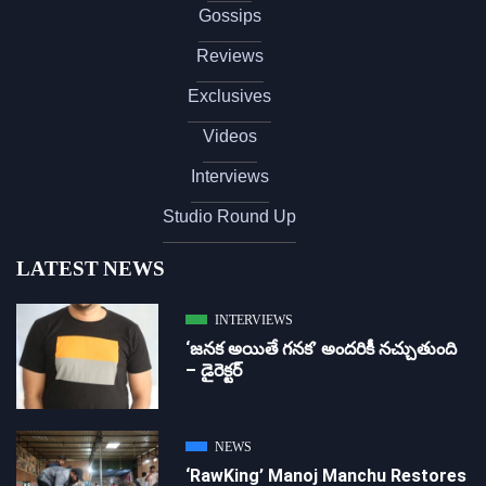
Gossips
Reviews
Exclusives
Videos
Interviews
Studio Round Up
LATEST NEWS
INTERVIEWS
‘జ‌న‌క అయితే గ‌న‌క‌’ అందరికీ నచ్చుతుంది
– డైరెక్ట‌ర్
NEWS
‘RawKing’ Manoj Manchu Restores