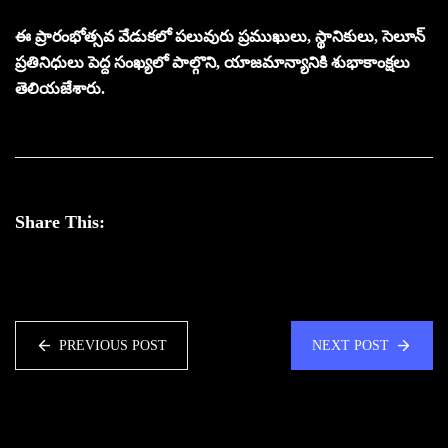
ఈ ప్రారంభోత్సవ వేడుకలో పలువురు ప్రముఖులు, స్థానికులు, సెలూన్
ప్రతినిధులు పెద్ద సంఖ్యలో పాల్గొని, యాజమాన్యానికి శుభాకాంక్షలు
తెలియజేశారు.
Share This:
PREVIOUS POST
NEXT POST