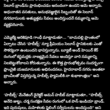
సెలూన్ బ్రాండ్‌ను ప్రారంభించడం ఆనందంగా ఉందని ఆమె అన్నారు.
అధునాతన వసతులు, అనుభవజ్ఞులైన సిబ్బందితో ఈ సెలూన్
నగరవాసులకు అత్యుత్తమ సేవలు అందిస్తుందనే నమ్మకాన్ని ఆమె
వ్యక్తపరిచారు.
ఎమ్మెల్యే అరికెపూడి గాంధీ మాట్లాడుతూ… ”బాచుపల్లి ప్రాంతంలో
ఏర్పాటు చేసిన ‘హబీబ్స్’ న్యూ ప్రీమియం సెలూన్ స్థానికుల‌కు ఎంతో
సౌక‌ర్యంగా ఉంటుందని భావిస్తున్నాను. బ్యూటీ అండ్ హెయిర్ కేర్
రంగంలో కస్టమర్లకు నాణ్య‌మైన సేవ‌లు అందిస్తూ వారి న‌మ్మ‌కాన్ని
నిల‌బెట్టుకోవాల‌ని కోరుతున్నాను. ఈ కొత్త ప్రారంభోత్సవం సంద‌ర్భంగా
ఫ్రాంచైజీ యజమానులకు అభినందనలు. హైదరాబాద్ న‌గ‌రం అంతటా
బ్రాంచీల‌తో విస్తరిస్తున్న హబీబ్స్ ఫ్యామిలీకి నా శుభాకాంక్షలు” అని
అన్నారు.
‘హబీబ్స్’ మేనేజింగ్ డైరెక్టర్ అమన్ హబీబ్ మాట్లాడుతూ.. “హబీబ్స్
అనేది జుట్టు, చర్మ సంరక్షణ సేవల రంగంలో ఒక పాన్-ఇండియా బ్రాండ్.
ఇది పురుషులు, మహిళల‌కు స్టైలింగ్ స‌ర్వీసుల‌ను అందిస్తుంది” అని