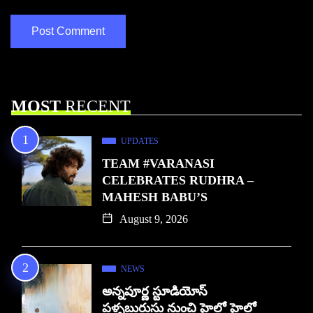
MOST
RECENT
UPDATES
TEAM #VARANASI
CELEBRATES RUDHRA –
MAHESH BABU’S
August 9, 2026
NEWS
అన్నపూర్ణ స్టూడియోస్
పళ్ళబురుసు నుంచి హైలో హైలో