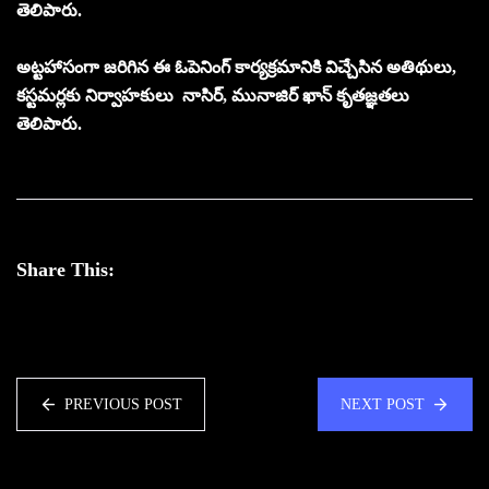
తెలిపారు.
అట్టహాసంగా జరిగిన ఈ ఓపెనింగ్ కార్యక్రమానికి విచ్చేసిన అతిథులు,
కస్టమర్లకు నిర్వాహకులు నాసిర్, మునాజిర్ ఖాన్ కృతజ్ఞతలు
తెలిపారు.
Share This:
PREVIOUS POST
NEXT POST