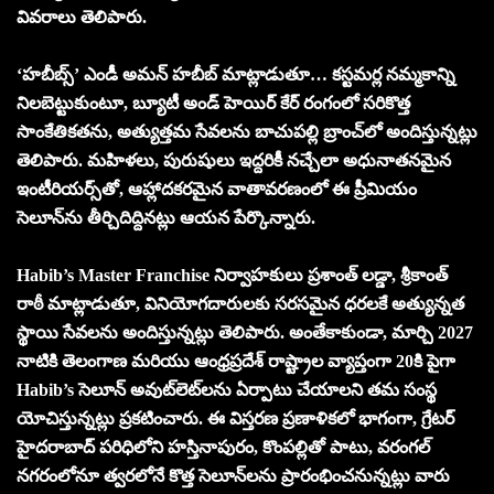
వివ‌రాలు తెలిపారు.
‘హబీబ్స్’ ఎండీ అమన్ హబీబ్ మాట్లాడుతూ… కస్టమర్ల నమ్మకాన్ని
నిలబెట్టుకుంటూ, బ్యూటీ అండ్ హెయిర్ కేర్ రంగంలో సరికొత్త
సాంకేతికతను, అత్యుత్తమ సేవలను బాచుపల్లి బ్రాంచ్‌లో అందిస్తున్నట్లు
తెలిపారు. మహిళలు, పురుషులు ఇద్దరికీ నచ్చేలా అధునాతనమైన
ఇంటీరియర్స్‌తో, ఆహ్లాదకరమైన వాతావరణంలో ఈ ప్రీమియం
సెలూన్‌ను తీర్చిదిద్దినట్లు ఆయన పేర్కొన్నారు.
Habib’s Master Franchise నిర్వాహకులు ప్రశాంత్ లడ్డా, శ్రీకాంత్
రాఠీ మాట్లాడుతూ, వినియోగదారులకు స‌ర‌స‌మైన ధరలకే అత్యున్నత
స్థాయి సేవలను అందిస్తున్నట్లు తెలిపారు. అంతేకాకుండా, మార్చి 2027
నాటికి తెలంగాణ మరియు ఆంధ్రప్రదేశ్ రాష్ట్రాల వ్యాప్తంగా 20కి పైగా
Habib’s సెలూన్ అవుట్‌లెట్‌లను ఏర్పాటు చేయాలని తమ సంస్థ
యోచిస్తున్నట్లు ప్రకటించారు. ఈ విస్తరణ ప్రణాళికలో భాగంగా, గ్రేటర్
హైదరాబాద్ పరిధిలోని హస్తినాపురం, కొంపల్లితో పాటు, వరంగల్
నగరంలోనూ త్వరలోనే కొత్త సెలూన్‌లను ప్రారంభించనున్నట్లు వారు