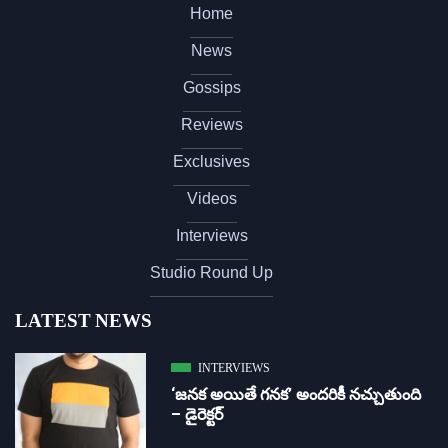
Home
News
Gossips
Reviews
Exclusives
Videos
Interviews
Studio Round Up
LATEST NEWS
INTERVIEWS
‘జ‌న‌క అయితే గ‌న‌క‌’ అందరికీ నచ్చుతుంది
– డైరెక్ట‌ర్