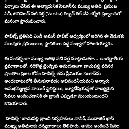
ఏర్పాటు చేసిన ఈ అత్యాధునిక సెలూన్‌ను ముఖ్య అతిథి, ప్రముఖ
సినీ, టెలివిజన్ నటి వర్ష (Varsha) రిబ్బన్ కట్ చేసి జ్యోతి ప్రజ్వలనతో
ఘనంగా ప్రారంభించారు.
హబీబ్స్ ప్రతినిధి ఎండీ అమన్ హబీబ్ ఆధ్వర్యంలో జరిగిన ఈ వేడుకకు
పలువురు ప్రముఖులు, స్థానికులు పెద్ద సంఖ్యలో హాజరయ్యారు.
ఈ సందర్భంగా ముఖ్య అతిథి నటి వర్ష మాట్లాడుతూ… అంతర్జాతీయ
ప్రమాణాలతో, సరికొత్త ట్రెండ్స్‌కు అనుగుణంగా బాచుపల్లి పరిసర
ప్రాంతాల ప్రజల కోసం హబీబ్స్ తమ ప్రీమియం సెలూన్‌ను
అందుబాటులోకి తీసుకురావడం అభినందనీయమని అన్నారు.
అనుభవజ్ఞులైన హెయిర్ స్టైలిస్టులు, బ్యూటీషియన్లతో నాణ్యమైన
సేవలు అందించడానికి ఈ బ్రాండ్ ఎప్పుడూ ముందుంటుందని
కొనియాడారు.
‘హబీబ్స్’ బాచుపల్లి బ్రాంచీ నిర్వ‌హ‌కులు నాసిర్, మునాజిర్ ఖాన్
ముఖ్య అతిథుల‌కు ధ‌న్య‌వాదాలు తెలిపారు. తాము అందించే సేవ‌ల