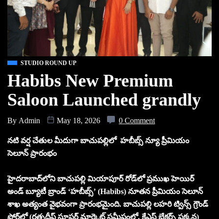
STUDIO ROUND UP
Habibs New Premium
Saloon Launched grandly
By
Admin
May 18, 2026
0 Comment
నటి వర్ష చేతుల మీదుగా బాచుపల్లిలో హబీబ్స్ న్యూ ప్రీమియం
సెలూన్‌ ప్రారంభం
హైదరాబాద్‌లోని బాచుపల్లి మియాపూర్ రోడ్‌లో ప్రముఖ హెయిర్
అండ్ బ్యూటీ బ్రాండ్ ‘హబీబ్స్’ (Habibs) నూతన ప్రీమియం సెలూన్
శాఖ అత్యంత వైభవంగా ప్రారంభమైంది. బాచుపల్లి లహరి ట్విన్స్ గ్రౌండ్
ఫ్లోర్‌లో (రత్నదీప్ సూపర్ మార్కెట్ సమీపంలో, కేఎస్ బేకర్స్ పక్కన)