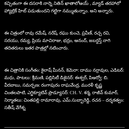
కచ్చితంగా ఈ దసరాకి నార్నె నితిన్ ఖాతాలోఆయ్ , మ్యాడ్ తరహాలో
హ్యాట్రిక్ హిట్ పడుతుందని గట్టిగా నమ్ముతున్నాం. అని అన్నారు.
ఈ చిత్రంలో రావు రమేష్, నరేష్, రఘు కుంచె, ప్రవీణ్, రచ్చ రవి,
సరయు, రమ్య, ప్రియ మాచిరాజు, భద్రం, ఆనంద్, జబర్దస్త్ నాగి
తదితరులు ఇతర పాత్రల్లో నటించారు.
ఈ చిత్రానికి సంగీతం: కైలాష్ మీనన్, కెమెరా: దాము నర్రావుల, ఎడిటర్:
మధు, పాటలు: శ్రీమణి, పబ్లిసిటీ డిజైనర్: ఈశ్వర్, పిఆర్వో: బి.
వీరబాబు, సమర్పణ: రంగాపురం రాఘవేంద్ర, మురళీ కృష్ణ
చింతలపాటి, ఎగ్జిక్యూటివ్ ప్రొడ్యూసర్: CH. V. శర్మ, రాజీవ్ కుమార్,
నిర్మాతలు: చింతపల్లి రామారావు, ఎమ్.సుబ్బారెడ్డి, రచన – దర్శకత్వం:
సతీష్ వేగేశ్న