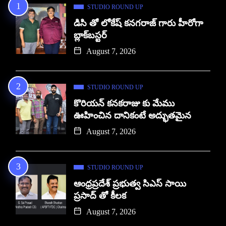
STUDIO ROUND UP
డిసి తో లోకేష్ కనగరాజ్ గారు హీరోగా
బ్లాక్‌బస్టర్
August 7, 2026
STUDIO ROUND UP
కొరియన్ కనకరాజు కు మేము
ఊహించిన దానికంటే అద్భుతమైన
August 7, 2026
STUDIO ROUND UP
ఆంధ్రప్రదేశ్ ప్రభుత్వ సిఎస్ సాయి
ప్రసాద్ తో కీలక
August 7, 2026