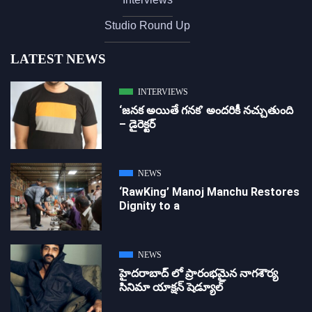
Studio Round Up
LATEST NEWS
INTERVIEWS
‘జ‌న‌క అయితే గ‌న‌క‌’ అందరికీ నచ్చుతుంది
– డైరెక్ట‌ర్
NEWS
‘RawKing’ Manoj Manchu Restores
Dignity to a
NEWS
హైదరాబాద్ లో ప్రారంభమైన నాగశౌర్య
సినిమా యాక్షన్ షెడ్యూల్