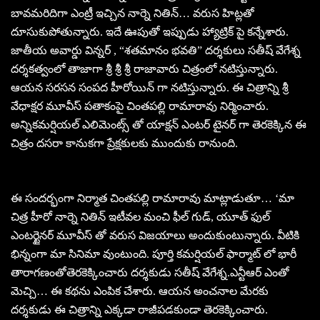
బావమరిదిగా ఎంట్రీ ఇచ్చిన నార్నె నితిన్… వరుస హిట్లతో
దూసుకుపోతున్నారు. ఇదే ఊపుతో ఇప్పుడు హ్యాట్రిక్ పై కన్నేశారు.
జాతీయ అవార్డు విన్నర్ , “శతమానం భవతి” దర్శకులు సతీష్ వేగేశ్న
దర్శకత్వంలో తాజాగా శ్రీ శ్రీ శ్రీ రాజావారు చిత్రంలో నటిస్తున్నారు.
ఆయన సరసన సంపద హీరోయిన్ గా నటిస్తున్నారు. ఈ చిత్రాన్ని శ్రీ
వేధాక్షర మూవీస్ పతాకంపై చింతపల్లి రామారావు నిర్మించారు.
అన్నికమర్షియల్ ఎలిమెంట్స్ తో యాక్షన్ ఎంటర్ టైనర్ గా తెరకెక్కిన ఈ
చిత్రం దసరా కానుకగా ప్రేక్షకులకు ముందుకు రానుంది.
ఈ సందర్భంగా నిర్మాత చింతపల్లి రామారావు మాట్లాడుతూ… ‘మా
చిత్ర హీరో నార్నె నితిన్ ఇటీవల మంచి ఫీల్ గుడ్, యూత్ ఫుల్
ఎంటర్టైనర్ మూవీస్ తో వరుస విజయాలు అందుకుంటున్నారు. వీటికి
భిన్నంగా మా సినిమా వుంటుంది. పూర్తి కమర్షియల్ ఫార్మాట్ లో భారీ
తారాగణంతోతెరకెక్కించారు దర్శకుడు సతీష్ వేగేశ్న.ఎన్టీఆర్ ఎంతో
మెచ్చి… ఈ కథను ఎంపిక చేశారు. ఆయన అంచనాల మేరకు
దర్శకుడు ఈ చిత్రాన్ని ఎక్కడా రాజీపడకుండా తెరకెక్కించారు.