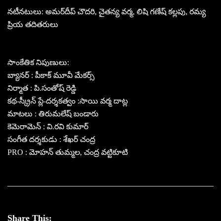
నటీనటులు: అమర్‌దీప్ చౌదరి, చైతన్య వర్మ, లిషి గణేష్ కల్లపు, రమ్య
ప్రియ తదితరులు
సాంకేతిక నిపుణులు:
బ్యానర్ : పీకాక్ మూవీ మేకర్స్
నిర్మాత : పి.సంతోష్ రెడ్డి
కథ-స్క్రీన్ ప్లే-దర్శకత్వం :సాయి వర్మ దాట్ల
మాటలు : తిరుమలేష్ బండారు
కెమెరామెన్ : వి.రవి కుమార్
సంగీత దర్శకుడు : శేఖర్ చంద్ర
PRO : మోహన్ తుమ్మల, చంద్ర వ‌ట్టికూటి
Share This: