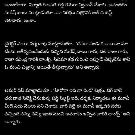
అందజేశారు. నిర్మాత గణపతి రెడ్డి కెమెరా స్విచాన్ చేశారు. అనంతరం
సురేష్ బాబు మాట్లాడుతూ ..నా నిరీక్షణ చిత్రానికి ఆల్ ది బెస్ట్
తెలిపారు. ఇంకా..
డైరెక్టర్ సాయి వర్మ దాట్ల మాట్లాడుతూ.. ‘దసరా పండుగ అయినా మా
టీంను ఆశీర్వదించేందుకు వచ్చిన సురేష్ బాబు గారు, దిల్ రాజు గారు,
రాజా రవీంద్ర గారికి థాంక్స్. సినిమా కథ గురించి ఇప్పుడే చెప్పలేను కానీ
ఓ మంచి చిత్రాన్ని అయితే తీస్తున్నాను’ అని అన్నారు.
అమర్ దీప్ మాట్లాడుతూ.. ‘హీరోగా ఇది నా రెండో చిత్రం. బిగ్ బాస్
తరువాత సెలెక్ట్ చేసుకున్న ఫస్ట్ స్క్రిప్ట్ ఇది. దర్శక, నిర్మాతలు ఈ మూవీ
మీదే ఏడు నెలలు పని చేశారు. వారి వల్లే ఈ మూవీ ఇక్కడికి వరకు
వచ్చింది.నన్ను నమ్మి ఇంత మంచి అవకాశం ఇచ్చిన వారికి థాంక్స్’ అని
అన్నారు.