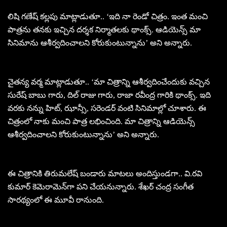
లిషి గణేష్ కల్లపు మాట్లాడుతూ.. ‘ఇది నా రెండో చిత్రం. ఇంత మంచి
పాత్రను తనకు ఇచ్చిన దర్శక నిర్మాతలకు థాంక్స్. ఆడియెన్స్ మా
సినిమాను ఆశీర్వదించాలని కోరుకుంటున్నాను’ అని అన్నారు.
చైతన్య వర్మ మాట్లాడుతూ.. ‘మా చిత్రాన్ని ఆశీర్వదించేందుకు వచ్చిన
సురేష్ బాబు గారు, దిల్ రాజు గారు, రాజా రవీంద్ర గారికి థాంక్స్. ఇది
వరకు నన్ను హిట్, ఝాన్సీ, సరెండర్ వంటి సినిమాల్లో చూశారు. ఈ
చిత్రంలో నాకు మంచి పాత్ర లభించింది. మా చిత్రాన్ని ఆడియెన్స్
ఆశీర్వదించాలని కోరుకుంటున్నాను’ అని అన్నారు.
ఈ చిత్రానికి తిరుమలేష్ బండారు మాటలు అందిస్తుండగా.. వి.రవి
కుమార్ కెమెరామెన్‌గా పని చేయనున్నారు. శేఖర్ చంద్ర సంగీత
సారథ్యంలో ఈ మూవీ రానుంది.