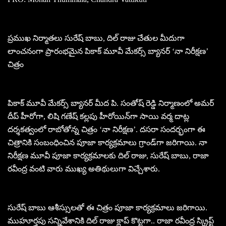
ప్రముఖ నిర్మాతలు సురేష్ బాబు, దిల్ రాజు చేతుల మీదుగా
లాంచ‌నంగా ప్రారంభ‌మైన‌ పికాక్ మూవీ మేకర్స్ బ్యానర్ ‘నా నిరీక్షణ’
చిత్రం
పికాక్ మూవీ మేకర్స్ బ్యానర్ మీద పి. సంతోష్ రెడ్డి నిర్మాణంలో అమర్
దీప్ హీరోగా, లిషి గణేష్ కల్లపు హీరోయిన్‌గా సాయి వర్మ దాట్ల
దర్శకత్వంలో రాబోతోన్న చిత్రం ‘నా నిరీక్షణ’. దసరా సందర్భంగా ఈ
చిత్రానికి సంబంధించిన పూజా కార్యక్రమాలు గ్రాండ్‌గా జరిగాయి. నా
నిరీక్షణ మూవీ పూజా కార్యక్రమాలకు దిల్ రాజు, సురేష్ బాబు, రాజా
రవీంద్ర వంటి వారు ముఖ్య అతిథులుగా విచ్చేశారు.
సురేష్ బాబు ఆశీస్సులతో ఈ చిత్రం పూజా కార్యక్రమాలు జరిగాయి.
ముహూర్తపు సన్నివేశానికి దిల్ రాజు క్లాప్ కొట్టగా.. రాజా రవీంద్ర స్క్రిప్ట్