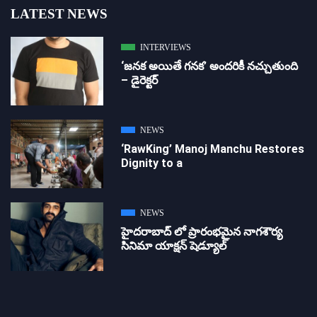
LATEST NEWS
INTERVIEWS
‘జ‌న‌క అయితే గ‌న‌క‌’ అందరికీ నచ్చుతుంది
– డైరెక్ట‌ర్
NEWS
‘RawKing’ Manoj Manchu Restores
Dignity to a
NEWS
హైదరాబాద్ లో ప్రారంభమైన నాగశౌర్య
సినిమా యాక్షన్ షెడ్యూల్