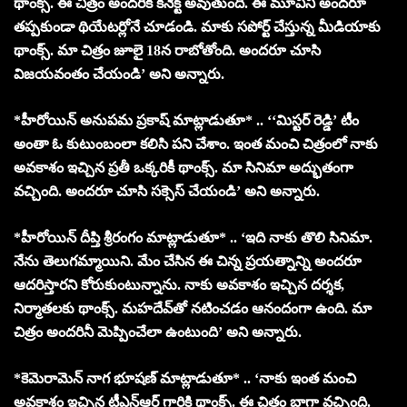
థాంక్స్. ఈ చిత్రం అందరికీ కనెక్ట్ అవుతుంది. ఈ మూవీని అందరూ
తప్పకుండా థియేటర్లోనే చూడండి. మాకు సపోర్ట్ చేస్తున్న మీడియాకు
థాంక్స్. మా చిత్రం జూలై 18న రాబోతోంది. అందరూ చూసి
విజయవంతం చేయండి’ అని అన్నారు.
*హీరోయిన్ అనుపమ ప్రకాష్ మాట్లాడుతూ* .. ‘‘మిస్టర్ రెడ్డి’ టీం
అంతా ఓ కుటుంబంలా కలిసి పని చేశాం. ఇంత మంచి చిత్రంలో నాకు
అవకాశం ఇచ్చిన ప్రతీ ఒక్కరికీ థాంక్స్. మా సినిమా అద్భుతంగా
వచ్చింది. అందరూ చూసి సక్సెస్ చేయండి’ అని అన్నారు.
*హీరోయిన్ దీప్తి శ్రీరంగం మాట్లాడుతూ* .. ‘ఇది నాకు తొలి సినిమా.
నేను తెలుగమ్మాయిని. మేం చేసిన ఈ చిన్న ప్రయత్నాన్ని అందరూ
ఆదరిస్తారని కోరుకుంటున్నాను. నాకు అవకాశం ఇచ్చిన దర్శక,
నిర్మాతలకు థాంక్స్. మహదేవ్‌తో నటించడం ఆనందంగా ఉంది. మా
చిత్రం అందరినీ మెప్పించేలా ఉంటుంది’ అని అన్నారు.
*కెమెరామెన్ నాగ భూషణ్ మాట్లాడుతూ* .. ‘నాకు ఇంత మంచి
అవకాశం ఇచ్చిన టీఎన్‌ఆర్ గారికి థాంక్స్. ఈ చిత్రం బాగా వచ్చింది.