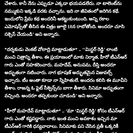
చేశారు. కానీ నేను ఎప్పుడూ ఎక్కడా భయపడలేదు. నా టాలెంట్‌ను
నమ్ముకుని ఇక్కడి వరకు వచ్చాను. ఇది నా జీవితంలో జరిగిన కథే.
ఇందులోని ప్రేమ కథ అందరినీ ఆకట్టుకుంటుంది. అన్ని రకాల
ఎమోషన్స్‌తో తీసిన ఈ చిత్రం జూలై 18న రాబోతోంది. అందరూ చూసి
సక్సెస్ చేయండి’ అని అన్నారు.
*దర్శకుడు వెంకట్ వోలాద్రి మాట్లాడుతూ* .. ‘‘మిస్టర్ రెడ్డి’ లాంటి
మంచి చిత్రాన్ని తీశాం. ఈ ప్రయాణంలో మాకు నిర్మాత, హీరో టీఎన్‌ఆర్
గారు ఎంతో సహకరించారు. మహదేవ్, అనుపమ, దీప్తి అందరూ
అద్భుతంగా నటించారు. నాగ భూషణ్ అద్భుతమైన విజువల్స్
ఇచ్చారు. టీం అంతా కూడా నా స్నేహితులే. అందరం కలిసి ఈ మూవీని
తీశాం. రాజన్న ఓ ఫైట్ సీక్వెన్స్‌ను బాగా తీశారు. సినిమా అద్భుతంగా
వచ్చింది. అందరూ తప్పకుండా చూడండి’ అని అన్నారు.
*హీరో మహదేవ్ మాట్లాడుతూ* .. ‘మా ‘మిస్టర్ రెడ్డి’ కోసం టీఎన్‌ఆర్
గారు ఎంతో కష్టపడ్డారు. నాకు ఇంత మంచి అవకాశం ఇచ్చిన మా
టీఎన్‌ఆర్ గారికి ధన్యవాదాలు. సినిమాకు పని చేసిన ప్రతీ ఒక్కరికీ