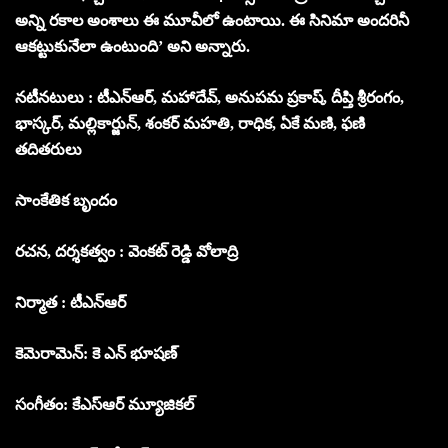
అన్ని రకాల అంశాలు ఈ మూవీలో ఉంటాయి. ఈ సినిమా అందరినీ
ఆకట్టుకునేలా ఉంటుంది’ అని అన్నారు.
నటీనటులు : టీఎన్ఆర్, మహాదేవ్, అనుపమ ప్రకాష్, దీప్తి శ్రీరంగం,
భాస్కర్, మల్లికార్జున్, శంకర్ మహతి, రాధిక, ఏకే మణి, ఫణి
తదితరులు
సాంకేతిక బృందం
రచన, దర్శకత్వం : వెంకట్ రెడ్డి వోలాద్రి
నిర్మాత : టీఎన్ఆర్
కెమెరామెన్: కె ఎన్ భూషణ్
సంగీతం: కేఎస్ఆర్ మ్యూజికల్