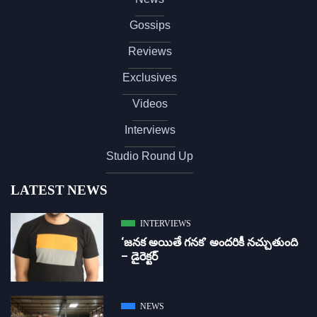
Gossips
Reviews
Exclusives
Videos
Interviews
Studio Round Up
LATEST NEWS
INTERVIEWS
‘జ‌న‌క అయితే గ‌న‌క‌’ అందరికీ నచ్చుతుంది
– డైరెక్ట‌ర్
NEWS