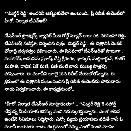
*‘మిస్టర్ రెడ్డి’ అందరినీ ఆకట్టుకునేలా ఉంటుంది.. ప్రీ రిలీజ్ ఈవెంట్‌లో
హీరో, నిర్మాత టీఎన్ఆర్*
టీఎన్ఆర్ ప్రొడక్షన్స్ బ్యానర్ మీద గోల్డ్ మ్యాన్ రాజా (టి. నరసింహా రెడ్డి-
టీఎన్ఆర్) నటిస్తూ, నిర్మించిన చిత్రం ‘మిస్టర్ రెడ్డి’. ఈ చిత్రానికి వెంకట్
వోలాద్రి దర్శకత్వం వహించారు. ఈ సినిమాలో టీఎన్ఆర్‌తో పాటుగా..
మహాదేవ్, అనుపమ ప్రకాష్, దీప్తి శ్రీరంగం, భాస్కర్, మల్లికార్జున్, శంకర్
మహతి, రాధిక, ఏకే మణి, ఫణి వంటి వారు ముఖ్య పాత్రల్ని
పోషించారు. ఈ మూవీని జూలై 18న రిలీజ్ చేయబోతోన్నారు. ఈ
క్రమంలో ఈ చిత్రానికి సంబంధించిన ప్రీ రిలీజ్ ఈవెంట్‌ను సోమవారం
నాడు నిర్వహించారు. ఈ కార్యక్రమంలో..
*హీరో, నిర్మాత టీఎన్‌ఆర్ మాట్లాడుతూ* .. ‘‘మిస్టర్ రెడ్డి’కి సపోర్ట్
చేస్తున్న మీడియాకు శిరస్సు వంచి నమస్కరిస్తున్నాను. ఎంతో తపన
ఉంటేనే సినిమాలు నిర్మిస్తారు. ఎన్నో వ్యయ ప్రయాసలు పడితే గానీ ఓ
మూవీ బయటకు రాదు. ఈ క్రమంలో నన్ను ఎంతో మంది మోసం