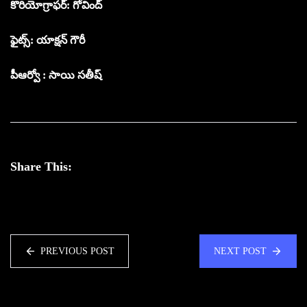
కొరియోగ్రాఫర్: గోవింద్
ఫైట్స్: యాక్షన్ గౌరీ
పీఆర్వో : సాయి సతీష్
Share This:
PREVIOUS POST
NEXT POST