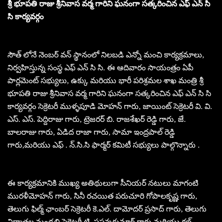
శ్రీ భూపతి రాజు శ్రీనివాస వర్మ గారిని ఘనంగా సత్కరించిన ఎఫ్ ఎన్ సి
సి కార్యవర్గం
సౌత్ లోనే నెంబర్ వన్ స్థానంలో నిలబడి ఎన్నో మంచి కార్యక్రమాలు,
నిర్వహిస్తున్న సంస్థ ఎఫ్ ఎన్ సి సి. ఈ ఆదివారం సాయంత్రం ఏపీ
పార్లమెంట్ సభ్యులు, ఉక్కు మరియు భారీ పరిశ్రమల శాఖ మంత్రి శ్రీ
భూపతి రాజు శ్రీనివాస వర్మ గారిని ఘనంగా సత్కరించిన ఎఫ్ ఎన్ సి సి
కార్యవర్గం సెక్రెటరీ ముళ్ళపూడి మోహన్ గారు, జాయింట్ సెక్రెటరీ వి. వి.
ఎస్. ఎస్. పెద్దిరాజు గారు, ట్రెజరర్ బి. రాజశేఖర్ రెడ్డి గారు, జే.
బాలరాజు గారు, ఏడిద రాజా గారు, సామా ఇంద్రపాల్ రెడ్డి
గారు,మరియు ఎఫ్ . న్.సి.సి ఫార్మర్ కమిటీ సభ్యులు పాల్గొన్నారు .
ఈ కార్యక్రమానికి ముఖ్య అతిథులుగా సీనియర్ నటులు మాగంటి
మురళీమోహన్ గారు, సినీ రచయిత పరుచూరి గోపాలకృష్ణ గారు,
తెలుగు ఫిల్మ్ ఛాంబర్ సెక్రెటరీ కె.ఎల్. దామోదర్ ప్రసాద్ గారు, తెలుగు
నిర్మాతల మండలి సెక్రెటరీ టి. ప్రసన్నకుమార్ గారు మరియు క్లబ్