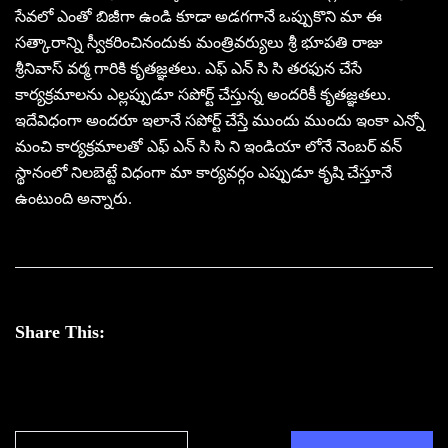
సేవలో ఎంతో బిజీగా ఉండి కూడా అడగగానే ఒప్పుకొని మా ఈ
సత్కారాన్ని స్వీకరించినందుకు మంత్రివర్యులు శ్రీ భూపతి రాజు
శ్రీనివాస్ వర్మ గారికి కృతజ్ఞతలు. ఎఫ్ ఎన్ సి సి తరఫున చేసే
కార్యక్రమాలను ఎల్లప్పుడూ సపోర్ట్ చేస్తున్న అందరికీ కృతజ్ఞతలు.
ఇదేవిధంగా అందరూ ఇలానే సపోర్ట్ చేస్తే ముందు ముందు ఇంకా ఎన్నో
మంచి కార్యక్రమాలతో ఎఫ్ ఎన్ సి సి ని ఇండియా లోనే నెంబర్ వన్
స్థానంలో నిలబెట్టే విధంగా మా కార్యవర్గం ఎప్పుడూ కృషి చేస్తూనే
ఉంటుంది అన్నారు.
Share This: