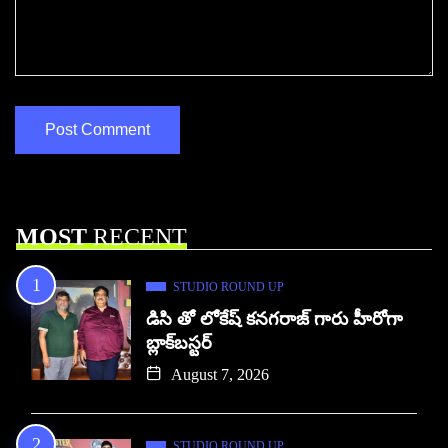
MOST
RECENT
STUDIO ROUND UP
డిసి తో లోకేష్ కనగరాజ్ గారు హీరోగా
బ్లాక్‌బస్టర్
August 7, 2026
STUDIO ROUND UP