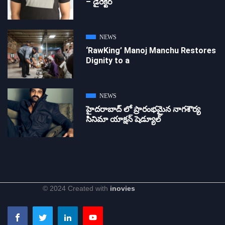
– డైరెక్ట‌ర్
NEWS
‘RawKing’ Manoj Manchu Restores
Dignity to a
NEWS
హైదరాబాద్ లో ప్రారంభమైన నాగశౌర్య
సినిమా యాక్షన్ షెడ్యూల్
© 2024 Created with
inovies