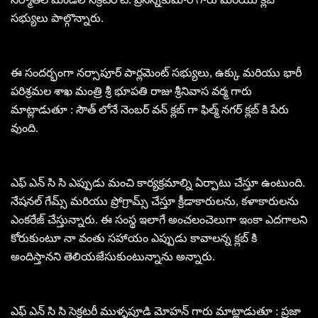
సభ్యులు పాల్గొన్నారు.
ఈ సందర్భంగా నర్సాపూర్ పార్లమెంట్ సభ్యులు, ఉక్కు మరియు భారీ
పరిశ్రమల శాఖ మంత్రి శ్రీ భూపతి రాజు శ్రీనివాస వర్మ గారు
మాట్లాడుతూ : సౌత్ లోనే నెంబర్ వన్ క్లబ్ గా ఫిల్మ్ నగర్ క్లబ్ కి పేరు
వుంది.
ఎఫ్ ఎన్ సి సి ఎప్పుడు మంచి కార్యక్రమాల్ని ఏర్పాటు చేస్తూ ఉంటుంది.
నేషనల్ గేమ్స్ మరియు ప్రోగ్రామ్స్ చేస్తూ క్రీడాకారులను, కళాకారులను
ఎంకరేజ్ చేస్తున్నారు. ఈ సంస్థ ఇలాగే అంచలంచెలుగా ఇంకా ఎదగాలని
కోరుకుంటూ నా వంతు సహాయం ఎప్పుడు కావాలన్న క్లబ్ కి
అందిస్తానని తెలియజేసుకుంటున్నాను అన్నారు.
ఎఫ్ ఎన్ సి సి సెక్రటరీ ముళ్ళపూడి మోహన్ గారు మాట్లాడుతూ : ప్రజా