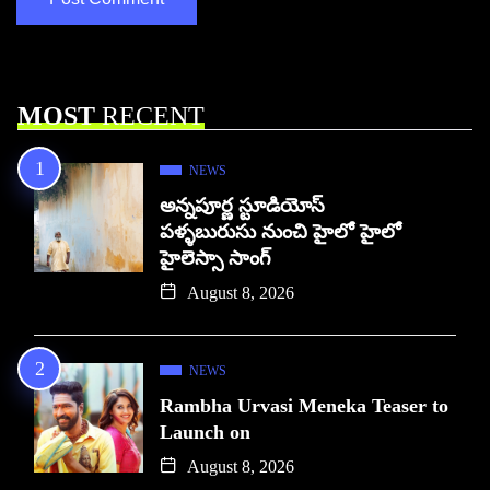
MOST
RECENT
NEWS
అన్నపూర్ణ స్టూడియోస్
పళ్ళబురుసు నుంచి హైలో హైలో
హైలెస్సా సాంగ్
August 8, 2026
NEWS
Rambha Urvasi Meneka Teaser to
Launch on
August 8, 2026