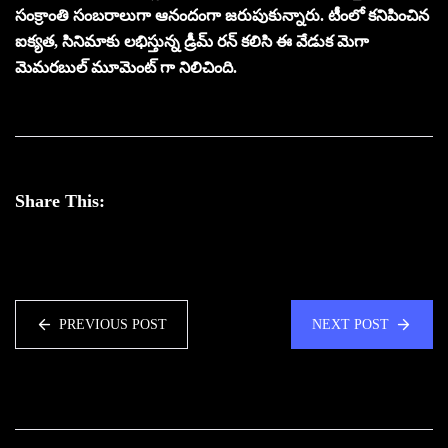
సంక్రాంతి సంబరాలుగా ఆనందంగా జరుపుకున్నారు. టీంలో కనిపించిన
ఐక్యత, సినిమాకు లభిస్తున్న డ్రీమ్ రన్ కలిసి ఈ వేడుక మెగా
మెమరబుల్ మూమెంట్ గా నిలిచింది.
Share This:
PREVIOUS POST
NEXT POST