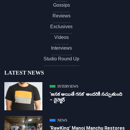
Gossips
Reviews
Exclusives
Videos
Interviews
Studio Round Up
LATEST NEWS
INTERVIEWS
‘జ‌న‌క అయితే గ‌న‌క‌’ అందరికీ నచ్చుతుంది
– డైరెక్ట‌ర్
NEWS
‘RawKing’ Manoj Manchu Restores