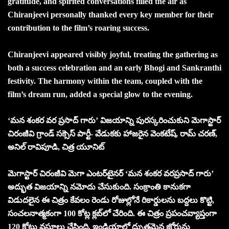
gratitude, and spirited conversations filled the air as
Chiranjeevi personally thanked every key member for their
contribution to the film’s roaring success.
Chiranjeevi appeared visibly joyful, treating the gathering as
both a success celebration and an early Bhogi and Sankranthi
festivity. The harmony within the team, coupled with the
film’s dream run, added a special glow to the evening.
‘మన శంకర వర ప్రసాద్ గారు’ విజయాన్ని పురస్కరించుకుని మెగాస్టార్
చిరంజీవి గ్రాండ్ సక్సెస్ పార్టీ- వేడుకకు హాజరైన వెంకటేష్, రామ్ చరణ్,
అనిల్ రావిపూడి, చిత్ర యూనిట్
మెగాస్టార్ చిరంజీవి మెగా ఎంటర్‌టైనర్ ‘మన శంకర వరప్రసాద్ గారు’
అద్భుత విజయాన్ని నమోదు చేసుకుంది. సంక్రాంతి కానుకగా
విడుదలైన ఈ చిత్రం కేవలం రెండు రోజుల్లోనే రికార్డులను బద్దలు కొట్టి,
సంచలనాత్మకంగా 100 కోట్ల క్లబ్‌లో చేరింది. ఈ చిత్రం ప్రపంచవ్యాప్తంగా
120 కోట్లు వసూలు చేసింది. ఇండియాలో ద్భుతమైన జోరును