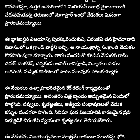
కొనసాగిస్తూ, ఉత్తర అమెరికాలో 2 మిలియన్ డాలర్ల మైలురాయికి
చేరువవుతున్న తరుణంలో మెగాస్టార్ ఇంట్లో వేడుకలు ఘనంగా
ప్రారంభమయ్యాయి.
ఈ బ్లాక్‌బస్టర్ విజయాన్ని పురస్కరించుకుని, చిరంజీవి తన హైదరాబాద్
నివాసంలో ఒక గ్రాండ్ పార్టీని ఇచ్చి, ఆ సాయంత్రాన్ని సంక్రాంతి వేడుకల
కొనసాగింపుగా మార్చారు. తారల సందడితో కూడిన వేడుకకు రామ్
చరణ్, వెంకటేష్, దర్శకుడు అనిల్ రావిపూడి, నిర్మాతలు సాహు
గారపాటి, సుస్మిత కొణిదెలతో పాటు పలువురు హాజరయ్యారు.
ఈ వేడుకలు ఉత్సాహభరితమైన కేక్ కటింగ్ కార్యక్రమంతో
ప్రారంభమయ్యాయి, అనంతరం చిత్ర బృందం అద్భుతమైన విందులో
పాల్గొంది. నవ్వులు, కృతజ్ఞతలు, ఆత్మీయ సంభాషణలతో వేడుక
కన్నుల పండగలా సాగింది. సినిమా ఘన విజయానికి కారణమైన ప్రతి
సభ్యుడికి చిరంజీవి స్వయంగా కృతజ్ఞతలు తెలియజేశారు.
ఈ వేడుకను విజయోత్సవంగా మాత్రమే కాకుండా ముందస్తు భోగి,