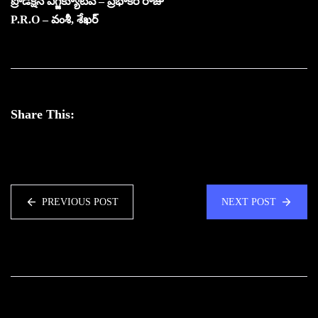
ప్రొడక్షన్ ఎగ్జిక్యూటివ్ – ప్రభాకర్ రాజు
P.R.O – వంశీ, శేఖర్
Share This:
PREVIOUS POST
NEXT POST