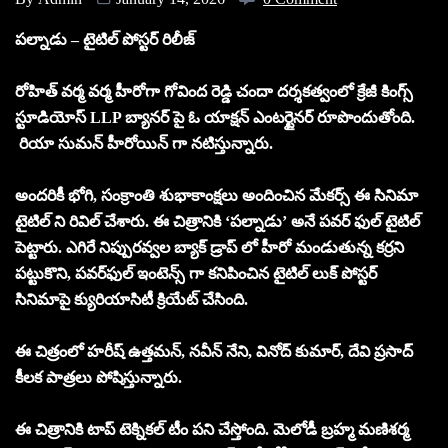
పల్నాడు – టైటిల్ పోస్టర్ రిలీజ్
రోహిత్ వర్మ వర్మ హీరోగా గోవింద రెడ్డి చందా దర్శకత్వంలో క్రేజీ కింగ్స్
స్టూడియోస్ LLP బ్యానర్ పై ఓ యాక్షన్ ఎంటర్టైనర్ రూపొందుతోంది.
రియా సుమన్ హీరోయిన్ గా నటిస్తున్నారు.
అందరికీ భోగి, సంక్రాంతి శుభాకాంక్షలు అందించిన మేకర్స్ ఈ సినిమా
టైటిల్ ని రివిల్ చేశారు. ఈ చిత్రానికి ‘పల్నాడు’ అనే పవర్ ఫుల్ టైటిల్
పెట్టారు. ఎగిరే నిప్పురవ్వల బ్యాక్ డ్రాప్ లో హీరో మండుతున్న కర్రని
పట్టుకొని, పవర్‌ఫుల్‌ ఇంటెన్స్‌ గా కనిపించిన టైటిల్ లుక్ పోస్టర్
సినిమాపై క్యురియాసిటీ క్రియేట్ చేసింది.
ఈ చిత్రంలో హరీష్ ఉత్తమన్, నవీన్ నేని, వినోద్ కుమార్, దేవి ప్రసాద్
కీలక పాత్రలు పోషిస్తున్నారు.
ఈ చిత్రానికి టాప్ టెక్నికల్ టీం పని చేస్తోంది. మెలోడీ బ్రహ్మ మణిశర్మ