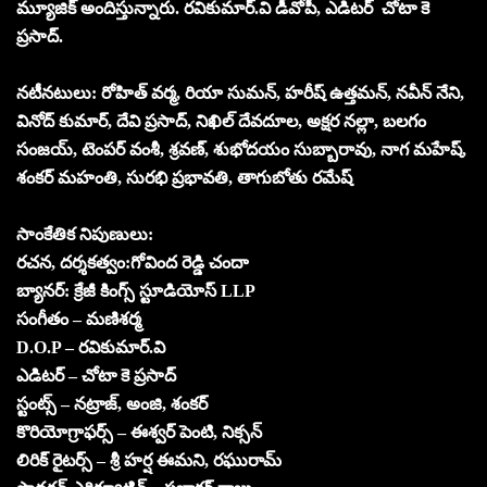
మ్యూజిక్ అందిస్తున్నారు. రవికుమార్.వి డీవోపీ, ఎడిటర్ చోటా కె
ప్రసాద్.
నటీనటులు: రోహిత్ వర్మ, రియా సుమన్, హరీష్ ఉత్తమన్, నవీన్ నేని,
వినోద్ కుమార్, దేవి ప్రసాద్, నిఖిల్ దేవదూల, అక్షర నల్లా, బలగం
సంజయ్, టెంపర్ వంశీ, శ్రవణ్, శుభోదయం సుబ్బారావు, నాగ మహేష్,
శంకర్ మహంతి, సురభి ప్రభావతి, తాగుబోతు రమేష్
సాంకేతిక నిపుణులు:
రచన, దర్శకత్వం:గోవింద రెడ్డి చందా
బ్యానర్: క్రేజీ కింగ్స్ స్టూడియోస్ LLP
సంగీతం – మణిశర్మ
D.O.P – రవికుమార్.వి
ఎడిటర్ – చోటా కె ప్రసాద్
స్టంట్స్ – నట్రాజ్, అంజి, శంకర్
కొరియోగ్రాఫర్స్ – ఈశ్వర్ పెంటి, నిక్సన్
లిరిక్ రైటర్స్ – శ్రీ హర్ష ఈమని, రఘురామ్