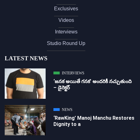
Exclusives
Videos
Interviews
Studio Round Up
LATEST NEWS
INTERVIEWS
‘జ‌న‌క అయితే గ‌న‌క‌’ అందరికీ నచ్చుతుంది
– డైరెక్ట‌ర్
NEWS
‘RawKing’ Manoj Manchu Restores
Dignity to a