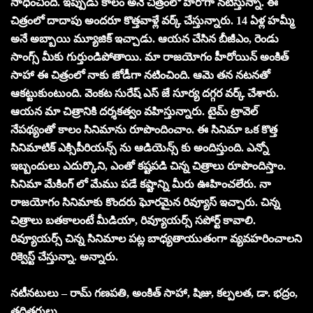
సాధించింది. ఇప్పుడు కాలం అనే చిత్రంలో హీరోగా నటిస్తున్నా. ఈ
చిత్రంలో దాదాపు అందరూ కొత్తవాళ్లే వర్క్ చేస్తున్నారు. 14 ఏళ్ల హమ్మీ
అనే అబ్బాయి మ్యూజిక్ ఇచ్చాడు. ఆయన చేసిన బీజీఎం, రెండు
సాంగ్స్ మీకు గుర్తుండిపోతాయి. మా రాజయోగం హీరోయిన్ అంకిత్
సాహా ఈ చిత్రంలో నాకు జోడీగా నటించింది. ఆమె తన నటనతో
ఆకట్టుకుంటుంది. వెంకట సురేష్ ఎస్ జే సూర్య దగ్గర వర్క్ చేశారు.
ఆయన మా చిత్రానికి దర్శకత్వం వహిస్తున్నారు. టైమ్ ట్రావెల్
నేపథ్యంతో కాలం సినిమాను రూపొందించాం. ఈ సినిమా ఒక కొత్త
సినిమాటిక్ ఎక్సిపీరియన్స్ ను ఆడియెన్స్ కు అందిస్తుంది. ఎన్నో
ఇబ్బందులు ఎదుర్కొని, ఎంతో కష్టపడి చిన్న చిత్రాలు రూపొందిస్తాం.
సినిమా మేకింగ్ లో మేము పడే కష్టాన్ని మీరు ఊహించలేరు. నా
రాజయోగం సినిమాకు కొందరు ఘోరమైన రివ్యూస్ ఇచ్చారు. చిన్న
చిత్రాలు బతకాలంటే మీడియా, రివ్యూయర్స్ సపోర్ట్ కావాలి.
రివ్యూయర్స్ చిన్న సినిమాల పట్ల బాధ్యతాయుతంగా వ్యవహరించాలని
రిక్వెస్ట్ చేస్తున్నా. అన్నారు.
నటీనటులు – రామ్ గణపతి, అంకిత్ సాహా, షిజు, కల్పలత, డా. భద్రం,
తదితరులు