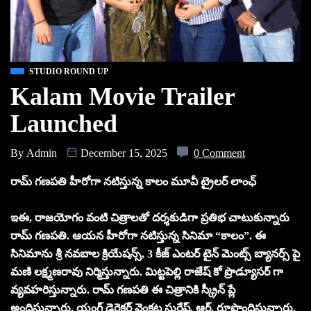
STUDIO ROUND UP
Kalam Movie Trailer
Launched
By
Admin
December 15, 2025
0 Comment
రామ్ గణపతి హీరోగా నటిస్తున్న కాలం మూవీ ట్రైలర్ లాంఛ్
ఇఈ, రాజయోగం వంటి చిత్రాలతో దర్శకుడిగా ప్రతిభ చాటుకున్నారు
రామ్ గణపతి. ఆయన హీరోగా నటిస్తున్న సినిమా “కాలం”. ఈ
సినిమాను శ్రీ నవబాల క్రియేషన్స్, 3 కీజ్ ఎంటర్ టైన్ మెంట్స్ బ్యానర్స్ పై
మణి లక్ష్మణరావు నిర్మిస్తున్నారు. మిట్టపెల్లి రాజేష్ కో ప్రొడ్యూసర్ గా
వ్యవహరిస్తున్నారు. రామ్ గణపతి ఈ చిత్రానికి స్క్రీన్ ప్లే
అందిస్తున్నారు. యంగ్ డైరెక్టర్ వెంకట సురేష్. ఆర్. రూపొందిస్తున్నారు.