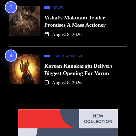
NEWS
Vishal’s Makutam Trailer
Promises A Mass Actioner
August 8, 2026
ENTERTAINMENT
Korean Kanakaraju Delivers
Biggest Opening For Varun
August 8, 2026