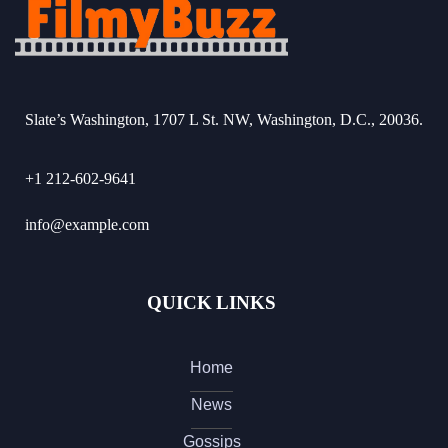
Slate’s Washington, 1707 L St. NW, Washington, D.C., 20036.
+1 212-602-9641
info@example.com
QUICK LINKS
Home
News
Gossips