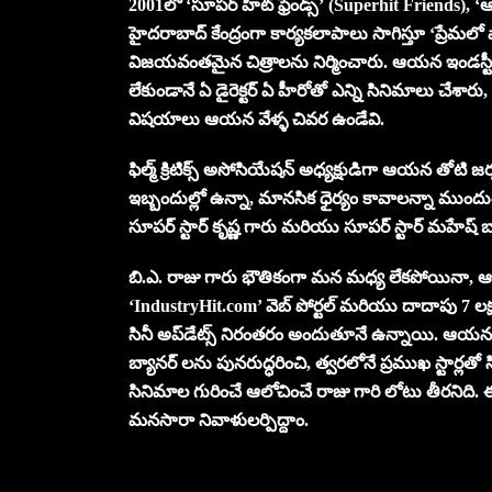
2001లో ‘సూపర్ హిట్ ఫ్రెండ్స్’ (Superhit Friends), ‘ఆర
హైదరాబాద్ కేంద్రంగా కార్యకలాపాలు సాగిస్తూ ‘ప్రేమలో ప
విజయవంతమైన చిత్రాలను నిర్మించారు. ఆయన ఇండస్ట్రీక
లేకుండానే ఏ డైరెక్టర్ ఏ హీరోతో ఎన్ని సినిమాలు చేశారు
విషయాలు ఆయన వేళ్ళ చివర ఉండేవి.
ఫిల్మ్ క్రిటిక్స్ అసోసియేషన్ అధ్యక్షుడిగా ఆయన తోటి 
ఇబ్బందుల్లో ఉన్నా, మానసిక ధైర్యం కావాలన్నా ముందుండ
సూపర్ స్టార్ కృష్ణ గారు మరియు సూపర్ స్టార్ మహే
బి.ఎ. రాజు గారు భౌతికంగా మన మధ్య లేకపోయినా
‘IndustryHit.com’ వెబ్ పోర్టల్ మరియు దాదాపు 7 లక్ష
సినీ అప్‌డేట్స్ నిరంతరం అందుతూనే ఉన్నాయి. ఆయన కుమ
బ్యానర్‌ లను పునరుద్ధరించి, త్వరలోనే ప్రముఖ స్టార్ల
సినిమాల గురించే ఆలోచించే రాజు గారి లోటు తీరనిద
మనసారా నివాళులర్పిద్దాం.