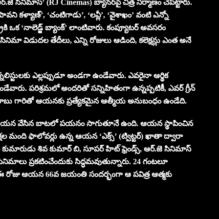
్.జె సినిమాస్’ (RJ Cinemas) బ్యానర్‌పై చిత్ర నిర్మాణం చేపట్టారు.
ావని కళ్యాణ్’, ‘చంటిగాడు’, ‘లవ్లీ’, ‘వైశాఖం’ వంటి ఎన్నో
ి ఒక ‘నాలెడ్జ్ బ్యాంక్’ లాంటివారు. కంప్యూటర్ అవసరం
, సినిమా విడుదల తేదీలు, ఎన్ని రోజులు ఆడింది, కలెక్షన్లు ఎంత అనే
జర్నలిస్టులకు ఎల్లప్పుడూ అండగా ఉండేవారు. ఎవరైనా ఆర్థిక
ేవారు. పరిశ్రమలో అందరితో సన్నిహితంగా ఉన్నప్పటికీ, ఎవర్ గ్రీన్
ష్ బాబు గారితో ఆయనకు ప్రత్యేకమైన ఆత్మీయ అనుబంధం ఉండేది.
, ఆయన వేసిన బాటలో పయనం సాగుతూనే ఉంది. ఆయన స్థాపించిన
ల మంది ఫాలోవర్లు ఉన్న ఆయన ‘ఎక్స్’ (ట్విట్టర్) ఖాతా ద్వారా
ారుడు శివ కుమార్ బి, సూపర్ హిట్ ఫ్రెండ్స్, ఆర్.జె సినిమాస్
తో సినిమాలు ప్రకటించేందుకు సిద్ధమవుతున్నారు. 24 గంటలూ
ి. ఈ రోజు ఆయన 66వ జయంతి సందర్భంగా ఆ పవిత్ర ఆత్మకు