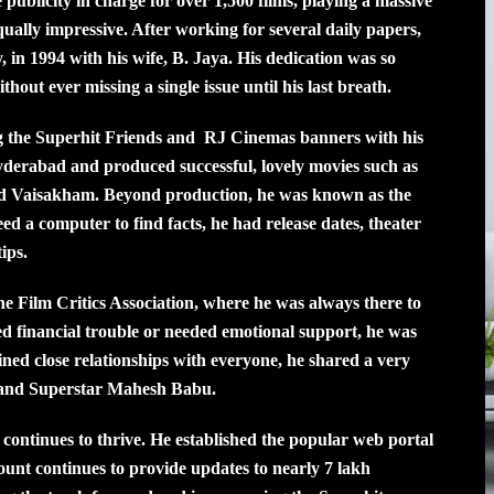
publicity in charge for over 1,500 films, playing a massive
equally impressive. After working for several daily papers,
in 1994 with his wife, B. Jaya. His dedication was so
out ever missing a single issue until his last breath.
ng the Superhit Friends and RJ Cinemas banners with his
yderabad and produced successful, lovely movies such as
d Vaisakham. Beyond production, he was known as the
d a computer to find facts, he had release dates, theater
tips.
he Film Critics Association, where he was always there to
ced financial trouble or needed emotional support, he was
ained close relationships with everyone, he shared a very
 and Superstar Mahesh Babu.
continues to thrive. He established the popular web portal
unt continues to provide updates to nearly 7 lakh