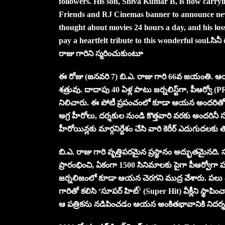
followers. His son, Shiva Kumar B, is now carry
Friends and RJ Cinemas banner to announce new
thought about movies 24 hours a day, and his loss
pay a heartfelt tribute to this wonderful soul.
సినీ
రాజు గారిని స్మరించుకుంటూ
ఈ రోజు (జనవరి 7) బి.ఎ. రాజు గారి 66వ జయంతి. ఆయన
శత్రువు. దాదాపు 40 ఏళ్ల పాటు జర్నలిస్ట్‌గా, పీఆర్వో
నిలిచారు. ఈ పోటీ ప్రపంచంలో కూడా ఆయన అందరితో స
అగ్ర హీరోలు, దర్శకుల నుండి కొత్తవారి వరకు అందరి
హీరోయిన్లకు మార్గనిర్దేశం చేసి వారి కెరీర్ ఎదుగుదలకు తో
బి.ఎ. రాజు గారి వృత్తిపరమైన ప్రస్థానం అద్భుతమైనది. సూ
ప్రారంభించి, ఏకంగా 1500 సినిమాలకు పైగా పీఆర్వోగా ప
జర్నలిజంలో కూడా ఆయన చెరగని ముద్ర వేశారు. పలు 
గారితో కలిసి ‘సూపర్ హిట్’ (Super Hit) వీక్లీని స్థ
ఆ పత్రికను నడిపించడం ఆయన అంకితభావానికి నిదర్