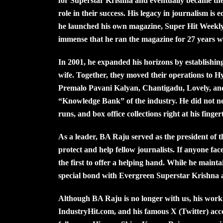
for Superstar Krishna and eventually became the 
role in their success. His legacy in journalism is 
he launched his own magazine, Super Hit Weekly, 
immense that he ran the magazine for 27 years with
In 2001, he expanded his horizons by establishi
wife. Together, they moved their operations to H
Premalo Pavani Kalyan, Chantigadu, Lovely, an
“Knowledge Bank” of the industry. He did not nee
runs, and box office collections right at his finger
As a leader, BA Raju served as the president of t
protect and help fellow journalists. If anyone fa
the first to offer a helping hand. While he maint
special bond with Evergreen Superstar Krishna
Although BA Raju is no longer with us, his work 
IndustryHit.com, and his famous X (Twitter) acco