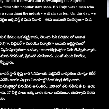
ing the torch forward and is revamping the Superhit
 films with popular stars soon. BA Raju was a man who
 is something the industry will always feel. On this day, we
 దిగ్గజ జర్నలిస్ట్ కి ఘన నివాళి – 66వ జయంతి సందర్భంగా బి.ఎ.
 కేవలం ఒక వ్యక్తి కాదు, తెలుగు సినీ పరిశ్రమ లో అజాత
 (PRO)గా, పబ్లిషర్‌గా మరియు నిర్మాతగా ఆయన అగ్రస్థానంలో
్నేహపూర్వకంగా ఉంటూ, ‘అజాతశత్రువు’గా పేరు తెచ్చుకున్నారు.
నీ సమాన గౌరవంతో, ప్రేమతో చూసేవారు. ఎంతో మంది హీరోలు,
డ్పడ్డారు.
పర్ స్టార్ కృష్ణ గారి సినిమాలకు పబ్లిసిటీ బాధ్యతలు చూస్తూ కెరీర్
నిచేసి ఆయా చిత్రాల విజయాల్లో కీలక పాత్ర పోషించారు.
దినపత్రికల్లో పనిచేసిన అనంతరం, 1994లో తన సతీమణి బి. జయ
ాపించారు. 27 ఏళ్ల పాటు ఒక్క వారం కూడా ఆపకుండా, తుదిశ్వాస వరకు
శనం.