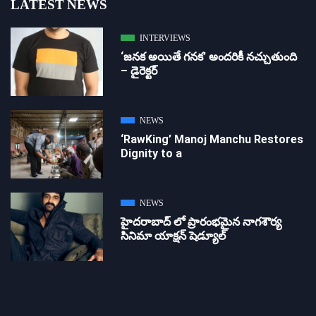
LATEST NEWS
INTERVIEWS
‘జ‌న‌క అయితే గ‌న‌క‌’ అందరికీ నచ్చుతుంది
– డైరెక్ట‌ర్
NEWS
‘RawKing’ Manoj Manchu Restores
Dignity to a
NEWS
హైదరాబాద్ లో ప్రారంభమైన నాగశౌర్య
సినిమా యాక్షన్ షెడ్యూల్