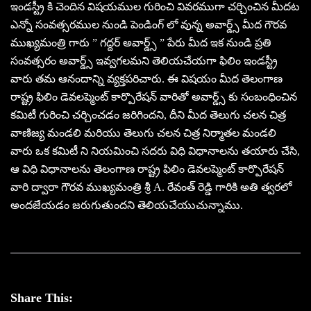
ఇండస్ట్రీ కి చెందిన విషయముల గురించి వివరముగా చర్చించిన మీదట
ఎన్నో సంవత్సరముల నుండి పెండింగ్ లో వున్న అవార్డ్స్ మీద గౌరవ
ముఖ్యమంత్రి గారు ” గద్దర్ అవార్డ్స్ ” పేరు మీద ఇక నుండి ప్రతి
సంవత్సరం అవార్డ్స్ ఇవ్వగలమని తెలియచేయగా ఫిలిం ఇండస్ట్రీ
వారు తమ ఆనందాన్ని వ్యక్తపరిచారు. ఈ విషయం మీద తెలంగాణ
రాష్ట్ర ఫిలిం డెవలప్మెంట్ కార్పొరేషన్ వారితో అవార్డ్స్ కు సంబంధించిన
కమిటీ గురించి చర్చించడం జరిగిందని, దీని మీద తెలుగు చలన చిత్ర
వాణిజ్య మండలి మరియు తెలుగు చలన చిత్ర నిర్మాతల మండలి
వారు ఒక కమిటీ ని నియమించి సదరు విధి విధానాలను తయారు చేసి,
ఆ విధి విధానాలను తెలంగాణ రాష్ట్ర ఫిలిం డెవలప్మెంట్ కార్పొరేషన్
వారి ద్వారా గౌరవ ముఖ్యమంత్రి శ్రీ A. రేవంత్ రెడ్డి గారికి అతి త్వరలో
అందజేయడం జరుగుతుందని తెలియచేయుచున్నాము.
Share This: