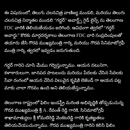
ఈ విషయంలో, తెలుగు చలనచిత్ర వాణిజ్య మండలి, మరియు తెలుగు
చలనచిత్ర నిర్మాతల మండలి “గద్దర్” అవార్డ్స్ గైడ్ లైన్స్ ను తెలంగాణ
FDC వారికి తెలియజేయడం జరిగింది. ఆవిధంగా త్వరలో “గద్దర్
అవార్డు” కొరకు మార్గదర్శకాలు తెలంగాణ FDC వారి సంప్రదింపులతో
తయారు జేసి గౌరవ ముఖ్యమంత్రి గార్కి మరియు గౌరవ సినిమాటోగ్రఫీ
మంత్రి గార్కి త్వరలో ఇవ్వడం జరుగుతుంది.
గద్దర్ గారిని చూసి మేము గర్విస్తున్నాము. ఆయన నటునిగా,
కళాకారులుగా, జానపద పాటలందు మరియు పేదలకు చేసిన సేవలకు
సేవా రంగంలో ఆయన చేసిన విలువైన కృషికి లెజెండ్ గా ఆయన పట్ల
మాకు చాలా గౌరవం ఉంది అని తెలియజేస్తున్నాము.
తెలంగాణ రాష్ట్రంలో ఫిలిం ఇండస్ట్రీ మరింత అభివృద్ధికి తోడ్పడుచున్న
గౌరవ ముఖ్యమంత్రి శ్రీ A. రేవంత్ రెడ్డి గారికి, సినిమాటోగ్రఫీ
శాఖామాత్యులు శ్రీ కోమటిరెడ్డి వెంకటరెడ్డి గారికి కృతజ్ఞతలు
తెలియచేయుచున్నాము. గౌరవ ముఖ్యమంత్రి గారిని కలిసి ఫిలిం