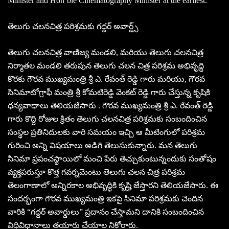
Minister and Hon’ble Cinematography Minister at the earliest.
తెలుగు చలనచిత్ర పరిశ్రమకు గద్దర్ అవార్డ్స్
తెలుగు చలనచిత్ర వాణిజ్య మండలి, మరియు తెలుగు చలనచిత్ర
నిర్మాతల మండలి తరుపున తెలుగు చలన చిత్ర పరిశ్రమ అభివృద్ధి
కొరకు గౌరవ ముఖ్యమంత్రి శ్రీ ఎ. రేవంత్ రెడ్డి గారు మరియు, గౌరవ
సినిమాటోగ్రాఫీ మంత్రి శ్రీ కోమటిరెడ్డి వెంకట్ రెడ్డి గారు చేస్తున్న కృషికి
ధన్యవాధాలు తెలియజేసారు . గౌరవ ముఖ్యమంత్రి శ్రీ ఎ. రేవంత్ రెడ్డి
గారు కొద్ది రోజుల క్రితం తెలుగు చలనచిత్ర పరిశ్రమకు సంబందించిన
సంస్థల ప్రతినిదులకు వారి సమయం ఇచ్చి ఆ మీటింగులో పరిశ్రమ
గురించి అన్ని విషయాలు అడిగి తెలుసుకున్నారు. మన తెలుగు
సినిమా ప్రపంచస్థాయిలో మంచి పేరు తెచ్చుకుంటున్నందుకు సంతోషం
వ్యక్తపరుస్తూ కొత్త గవర్నమెంటు తెలుగు చలన చిత్ర పరిశ్రమ
తెలంగాణాలో అన్నిరకాల అభివృద్ధికి కృష్హి జేస్తారని తెలియజేసారు. ఈ
సందర్భంగా గౌరవ ముఖ్యమంత్రి ఇకపై సినిమా పరిశ్రమకు చెందిన
వారికి “గద్దర్ అవార్డులు” ప్రదానం చేస్తామని దానికి సంబందించిన
విధివిధానాలు తయారు చేయాల నికోరారు.