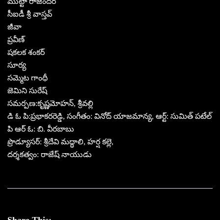
ముట్టా రాజేందర్
సీఐడీ శ్రీ వాస్తవ్
జీవా
ప్రవీణ్
షకలక శంకర్
సూర్య
సమ్మెట గాంధీ
జెమిని సురేష్
సమర్పణ:కృష్ణమోహన్, శ్రీవల్లి
డి ఓ పి:ప్రభాకరరెడ్డి, సంగీతం: వినోద్ యాజమాన్య, ఆర్ట్: సుమిత్ పటేల్
పి ఆర్ ఓ: బి. వీరబాబు
ప్రొడ్యూసర్: శ్రీదేవి మద్ధాలి, హర్ష కల్లె,
దర్శకత్వం: రాజేష్ నాయుడు
Share This: