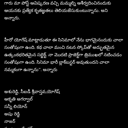
గారు మా పోస్ట్ ఆవిష్కరణ వచ్చి మమ్మల్ని ఆశీర్వదించినందుకు
ఆయనకు ప్రత్యేక కృతజ్ఞతలు తెలియజేసుకుంటున్నాను. అని
అన్నారు.
హీరో యోగేష్ మాట్లాడుతూ ఈ సినిమాలో నేను భాగమైనందుకు చాలా
సంతోషంగా ఉంది. కథ చాలా మంచి నటన స్కోప్‌తో అద్భుతమైన
ఉత్కంఠభరితమైన సబ్జెక్ట్. నా మొదటి ప్రాజెక్ట్‌గా త్రిముఖలో నటించడం
సంతోషంగా ఉంది. సినిమా భారీ బ్లాక్‌బస్టర్ అవుతుందని చాలా
నమ్మకంగా ఉన్నాను”. అన్నారు
అశురెడ్డి, సీఐడీ శ్రీవాస్తవ,యోగేష్
ఆకృతి అగర్వాల్
సన్నీ లియోన్
అషు రెడ్డి
నాజర్