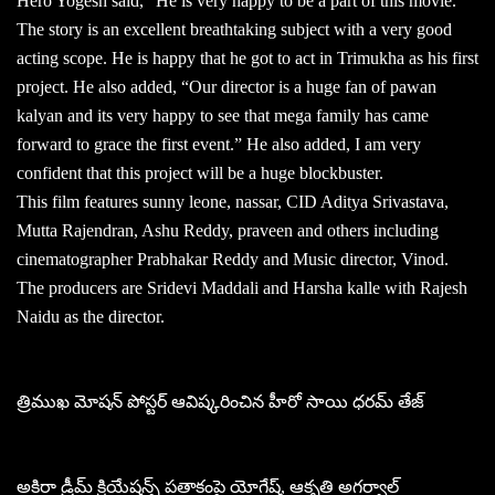
Hero Yogesh said, “He is very happy to be a part of this movie.
The story is an excellent breathtaking subject with a very good
acting scope. He is happy that he got to act in Trimukha as his first
project. He also added, “Our director is a huge fan of pawan
kalyan and its very happy to see that mega family has came
forward to grace the first event.” He also added, I am very
confident that this project will be a huge blockbuster.
This film features sunny leone, nassar, CID Aditya Srivastava,
Mutta Rajendran, Ashu Reddy, praveen and others including
cinematographer Prabhakar Reddy and Music director, Vinod.
The producers are Sridevi Maddali and Harsha kalle with Rajesh
Naidu as the director.
త్రిముఖ మోషన్ పోస్టర్ ఆవిష్కరించిన హీరో సాయి ధరమ్ తేజ్
అకిరా డ్రీమ్ క్రియేషన్స్ పతాకంపై యోగేష్, ఆకృతి అగర్వాల్