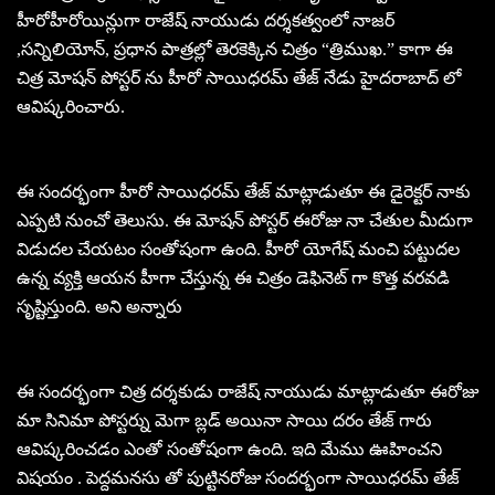
హీరోహీరోయిన్లుగా రాజేష్ నాయుడు దర్శకత్వంలో నాజర్
,సన్నిలియోన్, ప్రధాన పాత్రల్లో తెరకెక్కిన చిత్రం “త్రిముఖ.” కాగా ఈ
చిత్ర మోషన్ పోస్టర్ ను హీరో సాయిధరమ్ తేజ్ నేడు హైదరాబాద్ లో
ఆవిష్కరించారు.
ఈ సందర్భంగా హీరో సాయిధరమ్ తేజ్ మాట్లాడుతూ ఈ డైరెక్టర్ నాకు
ఎప్పటి నుంచో తెలుసు. ఈ మోషన్ పోస్టర్ ఈరోజు నా చేతుల మీదుగా
విడుదల చేయటం సంతోషంగా ఉంది. హీరో యోగేష్ మంచి పట్టుదల
ఉన్న వ్యక్తి ఆయన హీగా చేస్తున్న ఈ చిత్రం డెఫినెట్ గా కొత్త వరవడి
సృష్టిస్తుంది. అని అన్నారు
ఈ సందర్భంగా చిత్ర దర్శకుడు రాజేష్ నాయుడు మాట్లాడుతూ ఈరోజు
మా సినిమా పోస్టర్ను మెగా బ్లడ్ అయినా సాయి దరం తేజ్ గారు
ఆవిష్కరించడం ఎంతో సంతోషంగా ఉంది. ఇది మేము ఊహించని
విషయం . పెద్దమనసు తో పుట్టినరోజు సందర్భంగా సాయిధరమ్ తేజ్