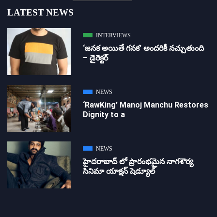
LATEST NEWS
INTERVIEWS
‘జ‌న‌క అయితే గ‌న‌క‌’ అందరికీ నచ్చుతుంది
– డైరెక్ట‌ర్
NEWS
‘RawKing’ Manoj Manchu Restores
Dignity to a
NEWS
హైదరాబాద్ లో ప్రారంభమైన నాగశౌర్య
సినిమా యాక్షన్ షెడ్యూల్