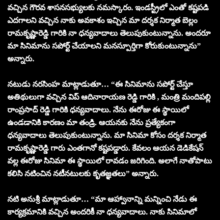
వచ్చిన గౌరవ శాసనసభ్యులకు నమస్కారం. ఇండస్ట్రీలో ఎంతో కష్టపడి
ఎదగాలని వచ్చిన నాకు అవకాశం ఇచ్చిన మా దర్శక నిర్మాత బెల్లం
రామకృష్ణారెడ్డి గారికి నా ధన్యవాదాలు తెలుపుకుంటున్నాను. అందరూ
మా సినిమాను సపోర్ట్ చేయాలని మనస్పూర్తిగా కోరుకుంటున్నాను”
అన్నారు.
నటుడు నరసింహ మాట్లాడుతూ… “ఈ సినిమాను సపోర్ట్ చేస్తూ
అతిథులుగా వచ్చిన విప్ ఆదినారాయణ రెడ్డి గారికి , మంత్రి మందిపల్లి
రాంప్రసాద్ రెడ్డి గారికి ధన్యవాదాలు. నేను ఈరోజు ఈ స్థాయిలో
ఉండడానికి కారణం మా తండ్రి. ఆయనకు నేను ప్రత్యేకంగా
ధన్యవాదాలు తెలుపుకుంటున్నాను. మా సినిమా కోసం దర్శక నిర్మాత
రామకృష్ణారెడ్డి గారు ఎంతగానో కష్టపడ్డారు. కేవలం ఆయన డెడికేషన్
వల్ల ఈరోజు సినిమా ఈ స్థాయిలో రావడం జరిగింది. అలాగే నాతోపాటు
కలిసి నటించిన నటీనటులకు కృతజ్ఞతలు” అన్నారు.
నటి అనుశ్రీ మాట్లాడుతూ… “మా ఆహ్వానాన్ని మన్నించి నేడు ఈ
కార్యక్రమానికి వచ్చిన అందరికీ నా ధన్యవాదాలు. నాకు సినిమాలో