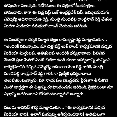
పోషించగా పలువురు నటీనటులు ఈ చిత్రంలో కీలకపాత్రలు
పోషించారు. కాగా ఈ చిత్ర ఫస్ట్ లుక్ ఆంధ్రప్రదేశ్ విప్, జమ్మలమడుగు
ఎమ్మెల్యే ఆదినారాయణ రెడ్డి, మంత్రి మందిపల్లి రాంప్రసాద్ రెడ్డి చేతుల
మీదగా మీడియా సమక్షంలో లాంచ్ చేయడం జరిగింది.
ఈ సందర్భంగా దర్శక నిర్మాత బెల్లం రామకృష్ణారెడ్డి మాట్లాడుతూ…
“అందరికీ నమస్కారం. మా చిత్ర ఫస్ట్ లుక్ లాంచ్ కార్యక్రమానికి వచ్చిన
మీడియా మిత్రులకు, అతిథులకు అందరికీ ధన్యవాదాలు. పిలిచిన
వెంటనే ప్రజా సేవలో ఎంతో బిజీగా ఉండి కూడా ఆహ్వానాన్ని మన్నించి
కార్యక్రమానికి వచ్చిన ఎమ్మెల్యే ఆదినారాయణ రెడ్డి గారికి, మంత్రి
మందిపల్లి రాంప్రసాద్ రెడ్డి గారికి నా ప్రత్యేక ధన్యవాదాలు
తెలుపుకుంటున్నాను. మా నాయకుల నిబద్ధతను ప్రేరణగా తీసుకొని
ఎంతో జాగ్రత్తగా ఈ చిత్రాన్ని రూపొందించడం జరిగింది. ప్రేక్షకులంతా మా
చిత్రాన్ని ఆదరించాలని కోరుకుంటున్నాను” అన్నారు.
నటుడు అభినవ్ శౌర్య మాట్లాడుతూ… “ఈ కార్యక్రమానికి వచ్చిన
మీడియా వారికి, అలాగే మమ్మల్ని ఆశీర్వదించడానికి అతిథులుగా