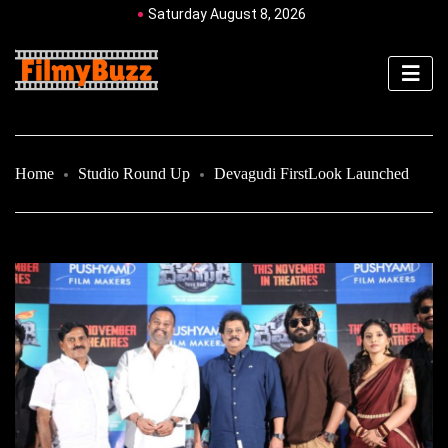
Saturday August 8, 2026
Home
Studio Round Up
Devagudi FirstLook Launched