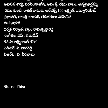
అభినవ శౌర్య, నరసింహతోషి, అను శ్రీ, రఘు బాబు, అన్నపూర్ణమ్మ,
రఘు కుంచే, రాకెట్ రాఘవ, ఆర్ఎక్స్ 100 లక్ష్మణ్, ఇమ్మానియేల్,
ప్రభావతి, రాజశ్రీ నాయర్, తదితరులు నటించిన
ఈ చిత్రానికి
దర్శక నిర్మాత: బెల్లం రామకృష్ణారెడ్డి
సంగీతం: ఎస్ , కె మదీన్
డిఓపి: లక్ష్మీకాంత్ కనిక
ఎడిటర్: వి. నాగిరెడ్డి
పిఆర్ఓ: బి. వీరబాబు
Share This: