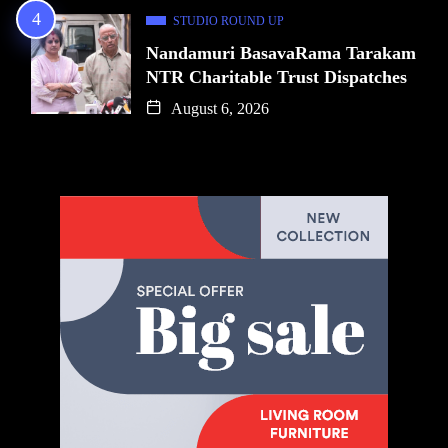
STUDIO ROUND UP
Nandamuri BasavaRama Tarakam
NTR Charitable Trust Dispatches
August 6, 2026