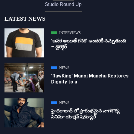
Studio Round Up
LATEST NEWS
INTERVIEWS
‘జ‌న‌క అయితే గ‌న‌క‌’ అందరికీ నచ్చుతుంది
– డైరెక్ట‌ర్
NEWS
‘RawKing’ Manoj Manchu Restores
Dignity to a
NEWS
హైదరాబాద్ లో ప్రారంభమైన నాగశౌర్య
సినిమా యాక్షన్ షెడ్యూల్