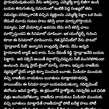
ప్రారంభమవుతుందని నేను ఆశిస్తున్నా. ఎమ్మెల్యే కాస్త బిజీగా ఉండి
బయట తిరుగుతున్న సమయంలో ఇంటికి పెద్ద సంఖ్యలో తమ
సమస్యల పరిష్కారానికి వచ్చిన వ్యక్తులను ఎమ్మెల్యే పెళ్లాం ఒక రెండు
లేదంటే మూడు గంటల పాటు కలిస్తే చాలా మార్పులొస్తాయని
నమ్మాను. ఏదో చేయాల్సిన అవసరం లేదు కానీ కలిస్తే చాలు
మార్పొస్తుందని ఈ సినిమాలో చూపించా. ఇక యంగ్‌స్టర్స్ గురించి
కూడా ఈ సినిమాలో చూపించాను. గత ప్రెస్‌మీట్‌లో నేను పాటలో
‘హైడ్రాబాడ్ సిటీ’ అన్నానని కాంట్రవర్శీ చేశారు. నేను అన్నది
హైదరాబాద్ బ్యాడ్ అని కాదు. సీఎం రేవంత్ రెడ్డి ‘హైడ్రా’అనేది బయట
పెట్టారు. అది సక్సెస్ అయితే వర్షాలొచ్చినప్పుడు సిటీ మునిగిపోకుండా
ఉంటుంది. మొన్న వైరస్ టైంలో మాస్క్ చూశాం. ఇప్పుడు రాజకీయ
వ్యవస్థలో వైరస్ వ్యాధి కన్నా మించింది బుూతు. మీడియా ముందుకు
వచ్చి రాజకీయ నాయకులు బుూతులు మాట్లాడకూడదన్న
పాయింట్‌ను ఈ సినిమా ద్వారా బయటపెడుతున్నా. గవర్నమెంట్
జీవోలను ఆపిన హైకోర్టు. ఈ క్రమంలోనే హైకోర్టుకు, గవర్నర్‌కు ఒక వినతి
పత్రం అందించబోతున్నా. రాజకీయ నాయకులు మీడియా ముందుకు
వచ్చి బూతులు మాట్లాడితే రాజకీయాల్లో పోటీ ఐదేళ్ల పాటు పోటీ