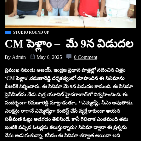
STUDIO ROUND UP
CM పెళ్లాం – మే 9న విడుదల
By
Admin
May 6, 2025
0 Comment
ప్రముఖ నటుడు అజయ్, ఇంద్రజ ప్రధాన పాత్రల్లో నటించిన చిత్రం
‘CM పెళ్లాం’.రమణారెడ్డి దర్శకత్వంలో రూపొందిన ఈ సినిమాను
బీఆర్‌కే నిర్మించారు. ఈ సినిమా మే 9న విడుదల కానుంది. ఈ సినిమా
ప్రెస్‌మీట్‌ను నేడు చిత్ర యూనిట్ హైదరాబాద్‌లో నిర్వహించింది. ఈ
సందర్భంగా రమణారెడ్డి మాట్లాడుతూ.. ‘‘ఎమ్మెల్యే.. సీఎం అవుతాడు.
ఎలక్షన్లు రాగానే ఎమ్మెల్యేగా కంటెస్ట్ చేసే వ్యక్తే కాకుండా ఆయన
సతీమణి ఓట్లు అడగడం తెలిసిందే. కానీ గెలిచాక ఎంతమంది తమ
ఇంటికి వచ్చిన ఓటర్లను కలుస్తున్నారు? సినిమా ద్వారా ఈ ప్రశ్నను
నేను అడుగుతున్నా. కనీసం ఈ సినిమా తర్వాత అయినా అది