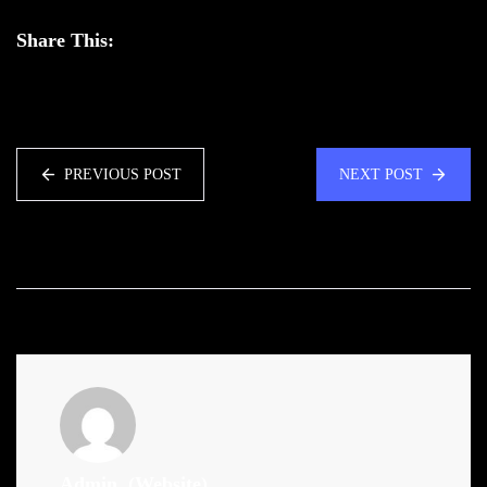
Share This:
PREVIOUS POST
NEXT POST
Admin
(Website)