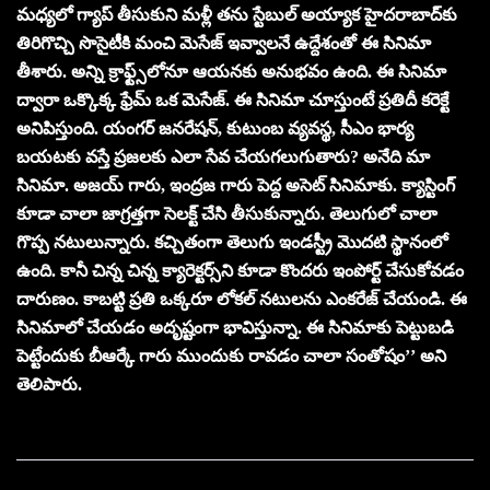
మధ్యలో గ్యాప్ తీసుకుని మళ్లీ తను స్టేబుల్ అయ్యాక హైదరాబాద్‌కు
తిరిగొచ్చి సొసైటీకి మంచి మెసేజ్ ఇవ్వాలనే ఉద్దేశంతో ఈ సినిమా
తీశారు. అన్ని క్రాఫ్ట్స్‌లోనూ ఆయనకు అనుభవం ఉంది. ఈ సినిమా
ద్వారా ఒక్కొక్క ఫ్రేమ్ ఒక మెసేజ్. ఈ సినిమా చూస్తుంటే ప్రతిదీ కరెక్టే
అనిపిస్తుంది. యంగర్ జనరేషన్, కుటుంబ వ్యవస్థ, సీఎం భార్య
బయటకు వస్తే ప్రజలకు ఎలా సేవ చేయగలుగుతారు? అనేది మా
సినిమా. అజయ్ గారు, ఇంద్రజ గారు పెద్ద అసెట్ సినిమాకు. క్యాస్టింగ్
కూడా చాలా జాగ్రత్తగా సెలక్ట్ చేసి తీసుకున్నారు. తెలుగులో చాలా
గొప్ప నటులున్నారు. కచ్చితంగా తెలుగు ఇండస్ట్రీ మొదటి స్థానంలో
ఉంది. కానీ చిన్న చిన్న క్యారెక్టర్స్‌ని కూడా కొందరు ఇంపోర్ట్ చేసుకోవడం
దారుణం. కాబట్టి ప్రతి ఒక్కరూ లోకల్ నటులను ఎంకరేజ్ చేయండి. ఈ
సినిమాలో చేయడం అదృష్టంగా భావిస్తున్నా. ఈ సినిమాకు పెట్టుబడి
పెట్టేందుకు బీఆర్కే గారు ముందుకు రావడం చాలా సంతోషం’’ అని
తెలిపారు.