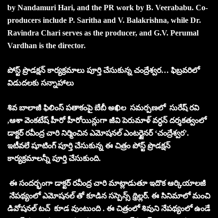
by Nandamuri Hari, and the PR work by B. Veerababu. Co-
producers include P. Saritha and V. Balakrishna, while Dr.
Ravindra Chari serves as the producer, and G.V. Perumal
Vardhan is the director.
పోస్ట్ ప్రొడక్షన్ కార్యక్రమాలు పూర్తి చేసుకున్న చంద్రేశ్వర… ఫిబ్రవరిలో
విడుదలకు సన్నాహాలు
శివ బాలాజీ ఫిలింస్ పతాకంపై బేబీ అఖిల సమర్పణలో సురేష్ రవి
,ఆశా వెంకటేష్ హీరో హీరోయిన్లుగా జీవి పెరుమాళ్ వర్ధన్ దర్శకత్వంలో
డాక్టర్ రవీంద్ర చారి నిర్మించిన ఎమోషనల్ ఎంటర్టైనర్ ‘చంద్రేశ్వర’.
ఇటీవలే షూటింగ్ పూర్తి చేసుకున్న ఈ చిత్రం పోస్ట్ ప్రొడక్షన్
కార్యక్రమాలన్నీ పూర్తి చేసుకుంది.
ఈ సందర్భంగా డాక్టర్ రవీంద్ర చారి మాట్లాడుతూ ఇదొక ఆర్కియాలజీ
నేపథ్యంలో ఎమోషనల్ తో కూడిన సస్పెన్స్ థ్రిల్లర్. ఈ సినిమాలో మంచి
డివోషనల్ టచ్ కూడ వుంటుంది . ఈ చిత్రంలో శివుని నేపథ్యంలో ఉండే