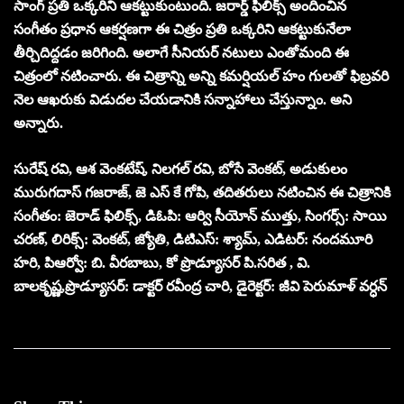
సాంగ్ ప్రతి ఒక్కరిని ఆకట్టుకుంటుంది. జరార్డ్ ఫిలిక్స్ అందించిన
సంగీతం ప్రధాన ఆకర్షణగా ఈ చిత్రం ప్రతి ఒక్కరిని ఆకట్టుకునేలా
తీర్చిదిద్దడం జరిగింది. అలాగే సీనియర్ నటులు ఎంతోమంది ఈ
చిత్రంలో నటించారు. ఈ చిత్రాన్ని అన్ని కమర్షియల్ హం గులతో ఫిబ్రవరి
నెల ఆఖరుకు విడుదల చేయడానికి సన్నాహాలు చేస్తున్నాం. అని
అన్నారు.
సురేష్ రవి, ఆశ వెంకటేష్, నిలగల్ రవి, బోసే వెంకట్, అడుకులం
మురుగదాస్ గజరాజ్, జె ఎస్ కే గోపి, తదితరులు నటించిన ఈ చిత్రానికి
సంగీతం: జెరాడ్ ఫిలిక్స్, డిఓపి: ఆర్వి సీయోన్ ముత్తు, సింగర్స్: సాయి
చరణ్, లిరిక్స్: వెంకట్, జ్యోతి, డిటిఎస్: శ్యామ్, ఎడిటర్: నందమూరి
హరి, పిఆర్వో: బి. వీరబాబు, కో ప్రొడ్యూసర్ పి.సరిత , వి.
బాలకృష్ణ,ప్రొడ్యూసర్: డాక్టర్ రవీంద్ర చారి, డైరెక్టర్: జీవి పెరుమాళ్ వర్ధన్