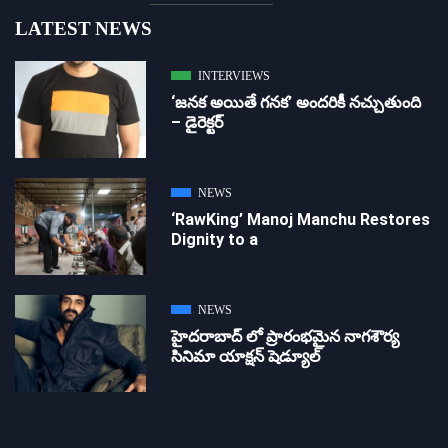
LATEST NEWS
INTERVIEWS
‘జ‌న‌క అయితే గ‌న‌క‌’ అందరికీ నచ్చుతుంది
– డైరెక్ట‌ర్
NEWS
‘RawKing’ Manoj Manchu Restores
Dignity to a
NEWS
హైదరాబాద్ లో ప్రారంభమైన నాగశౌర్య
సినిమా యాక్షన్ షెడ్యూల్