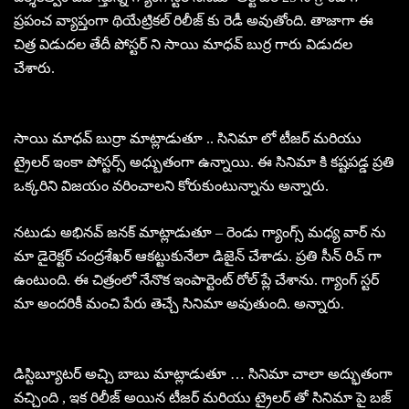
ప్రపంచ వ్యాప్తంగా థియేట్రికల్ రిలీజ్ కు రెడీ అవుతోంది. తాజాగా ఈ
చిత్ర విడుదల తేదీ పోస్టర్ ని సాయి మాధవ్ బుర్ర గారు విడుదల
చేశారు.
సాయి మాధవ్ బుర్రా మాట్లాడుతూ .. సినిమా లో టీజర్ మరియు
ట్రైలర్ ఇంకా పోస్టర్స్ అధ్బుతంగా ఉన్నాయి. ఈ సినిమా కి కష్టపడ్డ ప్రతి
ఒక్కరిని విజయం వరించాలని కోరుకుంటున్నాను అన్నారు.
నటుడు అభినవ్ జనక్ మాట్లాడుతూ – రెండు గ్యాంగ్స్ మధ్య వార్ ను
మా డైరెక్టర్ చంద్రశేఖర్ ఆకట్టుకునేలా డిజైన్ చేశాడు. ప్రతి సీన్ రిచ్ గా
ఉంటుంది. ఈ చిత్రంలో నేనొక ఇంపార్టెంట్ రోల్ ప్లే చేశాను. గ్యాంగ్ స్టర్
మా అందరికీ మంచి పేరు తెచ్చే సినిమా అవుతుంది. అన్నారు.
డిస్టిబ్యూటర్ అచ్చి బాబు మాట్లాడుతూ … సినిమా చాలా అద్భుతంగా
వచ్చింది , ఇక రిలీజ్ అయిన టీజర్ మరియు ట్రైలర్ తో సినిమా పై బజ్