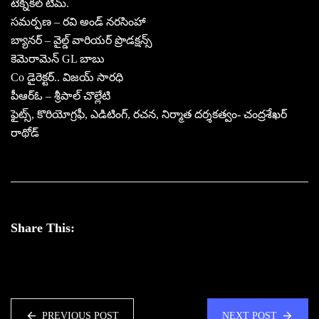
టెక్నికల్ టీమ్.
సమర్పణ – రవి అండ్ నరసింహా
బ్యానర్ – వైల్డ్ వారియర్ ప్రొడక్షన్స్
కెమెరామెన్ GL బాబు
Co డైరెక్టర్.. విజయ్ సారధి
పీఆర్ఓ – శ్రీపాల్ చొల్లేటి
ఫైట్స్, కొరియోగ్రఫీ, ఎడిటింగ్, రచన, నిర్మాత దర్శకత్వం- చంద్రశేఖర్
రాథోడ్
Share This:
PREVIOUS POST
NEXT POST