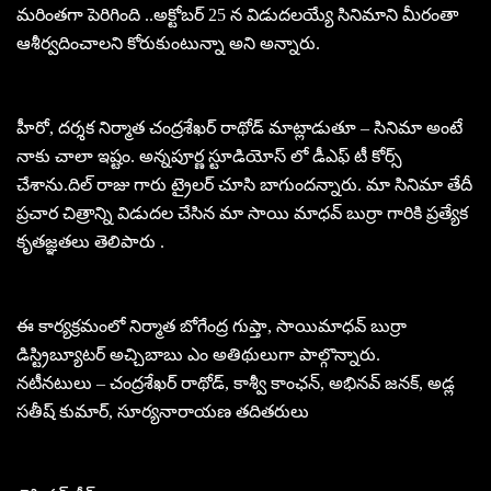
మరింతగా పెరిగింది ..అక్టోబర్ 25 న విడుదలయ్యే సినిమాని మీరంతా
ఆశీర్వదించాలని కోరుకుంటున్నా అని అన్నారు.
హీరో, దర్శక నిర్మాత చంద్రశేఖర్ రాథోడ్ మాట్లాడుతూ – సినిమా అంటే
నాకు చాలా ఇష్టం. అన్నపూర్ణ స్టూడియోస్ లో డీఎఫ్ టీ కోర్స్
చేశాను.దిల్ రాజు గారు ట్రైలర్ చూసి బాగుందన్నారు. మా సినిమా తేదీ
ప్రచార చిత్రాన్ని విడుదల చేసిన మా సాయి మాధవ్ బుర్రా గారికి ప్రత్యేక
కృతజ్ఞతలు తెలిపారు .
ఈ కార్యక్రమంలో నిర్మాత బోగేంద్ర గుప్తా, సాయిమాధవ్ బుర్రా
డిస్ట్రిబ్యూటర్ అచ్చిబాబు ఎం అతిథులుగా పాల్గొన్నారు.
నటీనటులు – చంద్రశేఖర్ రాథోడ్, కాశ్వీ కాంఛన్, అభినవ్ జనక్, అడ్ల
సతీష్ కుమార్, సూర్యనారాయణ తదితరులు