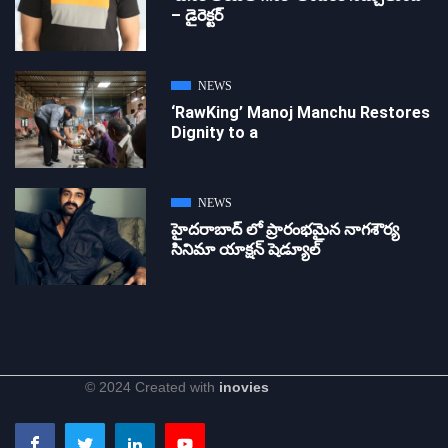
– డైరెక్ట‌ర్
NEWS
‘RawKing’ Manoj Manchu Restores
Dignity to a
NEWS
హైదరాబాద్ లో ప్రారంభమైన నాగశౌర్య
సినిమా యాక్షన్ షెడ్యూల్
© 2024 Created with
inovies