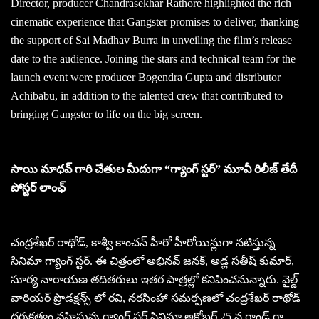
Director, producer Chandrasekhar Rathore highlighted the rich
cinematic experience that Gangster promises to deliver, thanking
the support of Sai Madhav Burra in unveiling the film’s release
date to the audience. Joining the stars and technical team for the
launch event were producer Bogendra Gupta and distributor
Achibabu, in addition to the talented crew that contributed to
bringing Gangster to life on the big screen.
సాయి మాధవ్ గారి చేతుల మీదుగా “గ్యాంగ్ స్టర్” మూవీ రిలీజ్ తేదీ
పోస్టర్ లాంఛ్
చంద్రశేఖర్ రాథోడ్, కాశ్వీ కాంచన్ హీరో హీరోయిన్లుగా నటిస్తున్న
సినిమా గ్యాంగ్ స్టర్. ఈ చిత్రంలో అభినవ్ జనక్, అడ్ల సతీష్ కుమార్,
సూర్య నారాయణ తదితరులు ఇతర పాత్రల్లో కనిపించనున్నారు. వైల్డ్
వారియర్ ప్రొడక్షన్స్ లో రవి, నరసింహా సమర్పణలో చంద్రశేఖర్ రాథోడ్
దర్శకత్వం వహిస్తున్న గ్యాంగ్ స్టర్ సినిమా అక్టోబర్ 25 న గ్రాండ్ గా