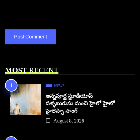
MOST
RECENT
NEWS
అన్నపూర్ణ స్టూడియోస్
పళ్ళబురుసు నుంచి హైలో హైలో
హైలెస్సా సాంగ్
August 8, 2026