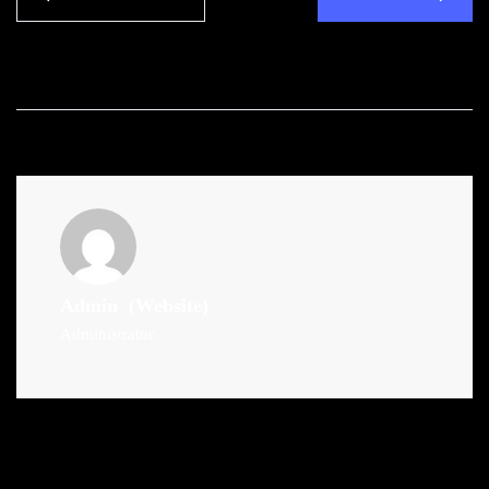
Admin
(Website)
Administrator