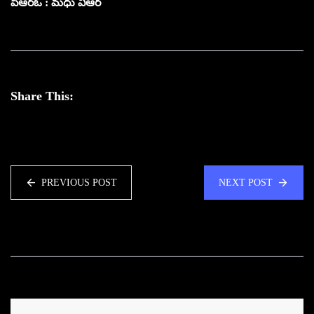
పిఆర్ఓ : మధు విఆర్
Share This:
PREVIOUS POST
NEXT POST