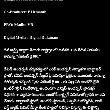
Co-Producer: P Hemanth
PRO: Madhu VR
Digital Media : Digital Dukanam
దీప ఆర్ట్స్ ద్వారా తెలుగు రాష్ట్రాలలో జనవరి 31వ తేదీన విడుదల
కానున్న “ఏజెంట్ గై 001”
డేవిడ్ ఆండర్సన్ దర్శకత్వంలో ఎరిక్ ఆండర్సన్ నిర్మాతగా బాల్టాజర్
ప్లాటో, డేవిడ్ ఆండర్సన్ స్క్రీన్ ప్లే వహిస్తూ ప్రేక్షకుల ముందుకు రానున్న
హాలీవుడ్ డబ్బింగ్ చిత్రం ఏజెంట్ గై 001. ఈ చిత్రానికి ఆంటోన్ క్లౌడ్
జంపర్ గెస్టిన్ సంగీతాన్ని అందించగా డెన్నిస్ ఆండర్సన్ ప్రొడక్షన్
డిజైనర్ గా వ్యవహరించారు. ఆంటోన్ కార్ల్సన్ సినిమాటోగ్రాఫర్ గా పని
చేశారు. బాల్టాజర్ ఫ్లోటో, ఆంటోనీ స్జోలండ్, మిల్టన్ బిజోర్నెగ్రెన్, నాట్
వెస్ట్ బ్యాక్, ఓమర్ మీర్జా కీలక పాత్రలో నటిస్తూ వస్తున్న ఈ చిత్రాన్ని