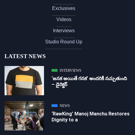
Exclusives
Videos
Interviews
Studio Round Up
LATEST NEWS
INTERVIEWS
‘జ‌న‌క అయితే గ‌న‌క‌’ అందరికీ నచ్చుతుంది
– డైరెక్ట‌ర్
NEWS
‘RawKing’ Manoj Manchu Restores
Dignity to a