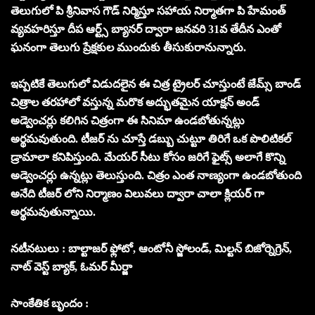
తెలుగులో పి శ్రీనివాస గౌడ్ నిర్మిస్తూ సహాయ నిర్మాతగా పి హేమంత్
వ్యవహరిస్తూ దీప ఆర్ట్స్ బ్యానర్ ద్వారా జనవరి 31వ తేదీన ఎంతో
ఘనంగా తెలుగు ప్రేక్షకుల ముందుకు తీసుకురానున్నారు.
ఇప్పటికే తెలుగులో విడుదలైన ఈ చిత్ర ట్రైలర్ చూస్తుంటే జేమ్స్ బాండ్
చిత్రాల తరహాలో వస్తున్న మరొక అద్భుతమైన యాక్షన్ అండ్
అడ్వెంచర్లు కలిగిన చిత్రంగా ఈ సినిమా ఉండబోతున్నట్లు
అర్థమవుతుంది. టీజర్ ను చూస్తే డబ్బు చుట్టూ తిరిగే ఒక పొలిటికల్
డ్రామాలా కనిపిస్తుంది. మేయర్ సీటు కోసం జరిగే ఫైట్స్ అలాగే కొన్ని
అడ్వెంచర్లు ఉన్నట్లు తెలుస్తుంది. చిత్రం ఎంత నాణ్యంగా ఉండబోతుంది
అనేది టీజర్ లోని నిర్మాణం విలువలు ద్వారా చాలా క్లియర్ గా
అర్థమవుతున్నాయి.
నటీనటులు : బాల్టాజర్ ఫ్లోటో, ఆంటోనీ స్జోలండ్, మిల్టన్ బిజోర్నెగ్రెన్,
నాట్ వెస్ట్ బ్యాక్, ఓమర్ మీర్జా
సాంకేతిక బృందం :