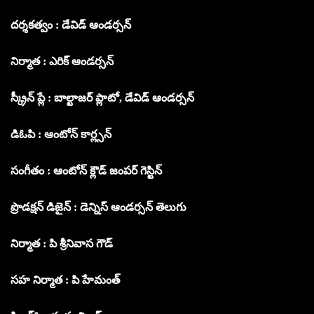
దర్శకత్వం : డేవిడ్ ఆండర్సన్
నిర్మాత : ఎరిక్ ఆండర్సన్
స్క్రీన్ ప్లే : బాల్టాజర్ ప్లాటో, డేవిడ్ ఆండర్సన్
డిఓపి : ఆంటోన్ కార్ల్సన్
సంగీతం : ఆంటోన్ క్లౌడ్ జంపర్ గెస్టిన్
ప్రొడక్షన్ డిజైన్ : డెన్నిస్ ఆండర్సన్ తెలుగు
నిర్మాత : పి శ్రీనివాస గౌడ్
సహ నిర్మాత : పి హేమంత్