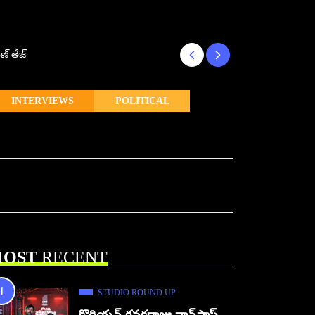
ణ్ తేజ్
Makutam to Relea
INTERVIEWS
POLITICAL
OST
RECENT
STUDIO ROUND UP