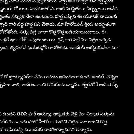
ధల్ని చూసి మనం నవ్వుకుంటాం. హర్ష అనే కారెక్టర్ తన గర్ల్ ఫ్రెండ్
పద్నాలుగు రోజులు ఉండటంతో ఎలాంటి పరిస్థితులు ఏర్పడ్డాయి అనేది
ఆద్యంతం నవ్వుకునేలా ఉంటుంది. హర్ష చెప్పిన ఈ యూనిక్ పాయింట్
నాథ్ గారి వద్ద హర్ష పని చేశాడు. మా హీరోయిన్ శ్రియ అద్భుతంగా
బోతోంది. సత్య వద్ద చాలా కొత్త కొత్త ఐడియాలుంటాయి. ఈ
్లకే ఇలా లేట్ అవుతుంటాయి. క్రిష్ గారి వల్లే మా చిత్రం ఇక్కడి
చ్చింది. త్వరలోనే థియేటర్లోకి రాబోతోంది. అందరినీ ఆకట్టుకునేలా మా
లో కో ప్రొడ్యూసర్‌గా నేను రావడం ఆనందంగా ఉంది. అంకిత్, వెన్నెల
్రోత్సహించాలి, ఆదరించాలని కోరుకుంటున్నాను. త్వరలోనే ఆడియెన్స్
కంపెనీ ఉందని తెలిసి షాక్ అయ్యా. అక్కడకు వెళ్లి మా నిర్మాత సత్యను
ంకిత్‌కి కూడా ఇది సోలో హీరోగా మొదటి చిత్రం. మా లాంటి కొత్త
‌తో ఆడియెన్స్ ముందుకు రాబోతోన్నామ’ని అన్నారు.