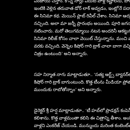
ఎంజాయ్ చేస్తాం. కొన్ని సార్లు ఎదుటి వాళ్ల కష్టాలను, బా
ఇంటికి వెళ్లిన తరువాత డోర్ లాక్ అవ్వడం, ఇంట్లోనే 
ఈ సినిమా కథ. మెయిన్ ప్లాట్ రివీల్ చేశాం. సినిమా 
నచ్చింది. అలా మా జర్నీ ప్రారంభం అయింది. పూరి జగన్
నటించారు. మరో తెలుగమ్మాయి నటన అందరినీ ఆకట్టుకో
సినిమా రిలీజ్ కోసం చాలా వెయిట్ చేస్తున్నాను. మంచి వాళ
వరకు వచ్చింది. వెన్నెల కిషోర్ గారి ట్రాక్ చాలా బాగా వ
చిత్రం ఉంటుంది’ అని అన్నారు.
సహ నిర్మాత నాగు మాట్లాడుతూ.. ‘సత్య ఆర్ట్స్ బ్యానర్‌
కిషోర్ గారి ట్రాక్ బాగుంటుంది. కొత్త టీంను మీడియా ప
ముందుకు రాబోతోన్నాం’ అని అన్నారు.
డైరెక్టర్ శ్రీ హర్ష మాట్లాడుతూ.. ‘టీ హబ్‌లో ప్రొడక్షన్ 
కలిశాను. కొత్త వాళ్లమంతా కలిసి ఈ చిత్రాన్ని తీశాం. అ
వాళ్లని ఎంకరేజ్ చేయండి. మున్ముందు మరింత కంటెంట్