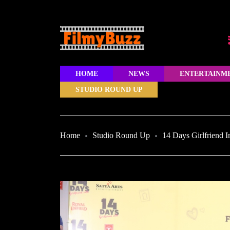
HOME
NEWS
ENTERTAINM
STUDIO ROUND UP
Home
Studio Round Up
14 Days Girlfriend I