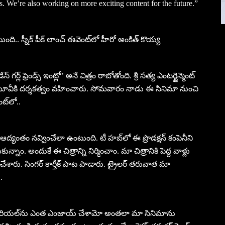
s. We’re also working on more exciting content for the future.”
ంటుంది.. స్నీక్ పీక్ లాంచ్ ఈవెంట్‌లో హీరో అంకిత్ కొయ్య
్ల్ ఫ్రెండ్స్ ఇంట్లో’ అనే చిత్రం రాబోతోంది. శ్రీ సత్య ఎంటర్టైన్మెంట్
ర్ష ఈ మూవీకి దర్శకత్వం వహించారు. సోమవారం నాడు ఈ సినిమా నుంచి
ట్‌లో..
ే ఆద్యంతం నవ్వించేలా ఉంటుంది. టీ హబ్‌లో ఈ ప్రొడక్షన్ కంపెనీని
కున్నాం. అందుకే ఈ చిత్రాన్ని నిర్మించాం. మా చిత్రానికి పెద్ద వాళ్లు
ి చేశారు. సింగర్ కార్తీక్ పాట పాడారు. ట్రైలర్ తరువాత మా
.
సీరియల్‌ను ఎంత ఎంజాయ్ చేశామో అంతలా మా సినిమాను