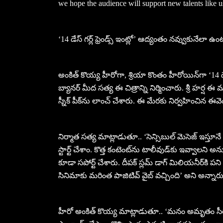
we hope the audience will support new talents like u
‘14 డేస్ గర్ల్ ఫ్రెండ్స్ ఇంట్లో’ ఆద్యంతం నవ్వుకునేలా ఉ
అంకిత్ కొయ్య హీరోగా, శ్రియా కొంతం హీరోయిన్‌గా ‘14 డేస్ గర
బ్యానర్ మీద సత్య ఈ చిత్రాన్ని నిర్మించారు. శ్రీ హ
స్నీక్ పీక్‌ను లాంచ్ చేశారు. ఈ మేరకు నిర్వహించిన ఈవెం
నిర్మాత సత్య మాట్లాడుతూ.. ‘సెన్సిబుల్ మెసెజ్ ఇస్తూన
స్టార్ట్ చేశాం. కొత్త కంటెంట్‌ను టాలీవుడ్‌కు ఇవ్వాలని అను
కూడా సపోర్ట్ చేశారు. దీపక్ స్లమ్ డాగ్ మిలియనీర్‌కి పన
సినిమాకు మరింత పాజిటివ్ వైబ్ వచ్చింది’ అని అన్నారు
హీరో అంకిత్ కొయ్య మాట్లాడుతూ.. ‘మనం అమృతం 