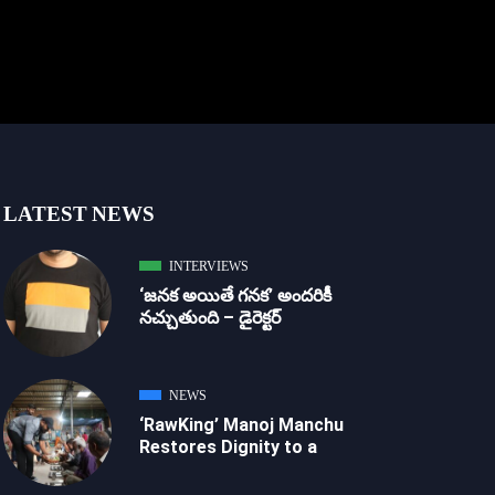
LATEST NEWS
INTERVIEWS
‘జ‌న‌క అయితే గ‌న‌క‌’ అందరికీ
నచ్చుతుంది – డైరెక్ట‌ర్
NEWS
‘RawKing’ Manoj Manchu
Restores Dignity to a