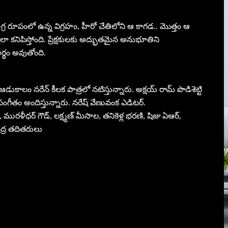
 ఉగ్ర రూపంలో ఉన్న విగ్రహం, హీరో చేతిలోని ఆ కాగడ.. మొత్తం ఆ
యేలా కనిపిస్తోంది. ప్రేక్షకులకు అద్భుతమైన అనుభూతిని
అర్థం అవుతోంది.
ుకాలం నరేన్ కీలక పాత్రలో నటిస్తున్నారు. అక్షయ్ రామ్ పొడిశెట్టి
ంగీతం అందిస్తున్నారు. నరేష్ వేణువంక ఎడిటర్.
రళీధర్ గౌడ్, లక్ష్మణ్ మీసాల, తనికెళ్ల భరణి, షిజు ఏఆర్,
ంద్ర తదితరులు