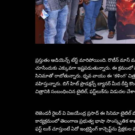
ప్రస్తుతం ఆడియెన్స్ టేస్ట్ మారిపోయింది. రొటీన్ మాస్ 
చూసేందుకు ఎక్కువగా ఇష్టపడుతున్నారు. ఈ క్రమంలో సూపర్
సినిమాతో రాబోతున్నారు. ధృవ వాయు ఈ ‘కళింగ’ చిత్ర
వహిస్తున్నారు. బిగ్ హిట్ ప్రొడక్షన్స్‌ బ్యానర్ మీద దీప్తి 
చిత్రానికి సంబంధించిన టైటిల్‌, ఫస్ట్‌లుక్‌ను విడుదల చేశా
లెజెండరీ రైటర్ వి విజయేంద్ర ప్రసాద్ ఈ సినిమా టైటిల్ మ
కార్యక్రమంలో తెలంగాణ ప్రభుత్వ భాషా సాంస్కృతిక శాఖ
ఫస్ట్ లుక్ చూస్తుంటే ఏదో ఇంట్రెస్టింగ్‌ కాన్సెప్ట్‌ను ప్రేక