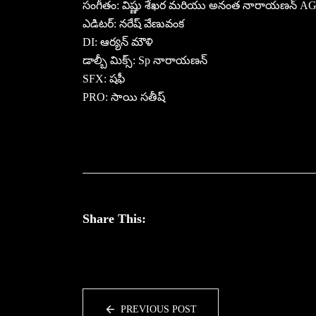
సంగీతం: విష్ణు శేఖర మరియు అనంత నారాయణన్ A
ఎడిటర్: నరేష్ వేణువంక
DI: ఆర్యన్ మౌళి
డాల్బీ మిక్స్: Sp నారాయణన్
SFX: షఫీ
PRO: సాయి సతీష్
Share This:
PREVIOUS POST