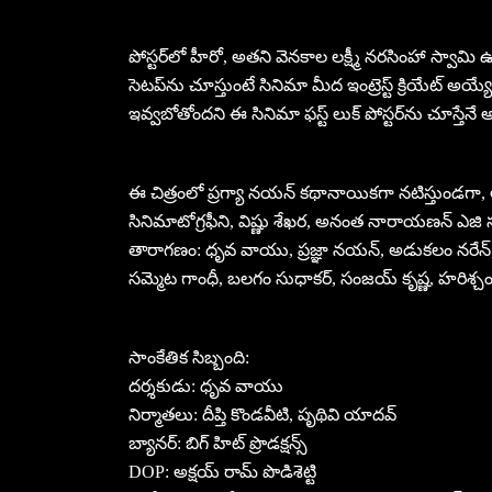
పోస్టర్‌లో హీరో, అతని వెనకాల లక్ష్మీ నరసింహా స్వామి
సెటప్‌ను చూస్తుంటే సినిమా మీద ఇంట్రెస్ట్ క్రియేట్ అయ్
ఇవ్వబోతోందని ఈ సినిమా ఫస్ట్ లుక్ పోస్టర్‌ను చూస్తేనే 
ఈ చిత్రంలో ప్రగ్యా నయన్ కథానాయికగా నటిస్తుండగా, ఆడ
సినిమాటోగ్రఫీని, విష్ణు శేఖర, అనంత నారాయణన్ ఎజి స
తారాగణం: ధృవ వాయు, ప్రజ్ఞా నయన్, అడుకలం నరేన్, ము
సమ్మెట గాంధీ, బలగం సుధాకర్, సంజయ్ కృష్ణ, హరిశ్చ
సాంకేతిక సిబ్బంది:
దర్శకుడు: ధృవ వాయు
నిర్మాతలు: దీప్తి కొండవీటి, పృథివి యాదవ్
బ్యానర్: బిగ్ హిట్ ప్రొడక్షన్స్
DOP: అక్షయ్ రామ్ పొడిశెట్టి