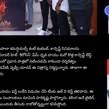
మసాలా కమర్షియల్స్ కంటే కంటెంట్, కాన్సెప్ట్ సినిమాలను
‌ హిట్ ‘కిరోసిన్’ ఫేమ్ ధృవ వాయు మరో కొత్త కాన్సెప్ట్ బేస్డ్
ంలో ప్రధాన పాత్రలో నటించడమే కాకుండా దర్శకత్వం
కొండవీటి, పృథ్వీ యాదవ్‌ ఈ చిత్రాన్ని నిర్మిస్తున్నారు. తాజాగా ఈ
రు.
రియు ఫస్ట్ లుక్‌ని విడుదల చేసి టీంకు ఆల్ ది బెస్ట్ తెలిపారు. ఈ
 సంచాలకులు మామిడి హరికృష్ణ పాల్గొన్నారు. కళింగ అనే టైటిల్‌,
్షకుల ముందుకు తీసుకు రాబోతోన్నట్టుగా కనిపిస్తోంది.