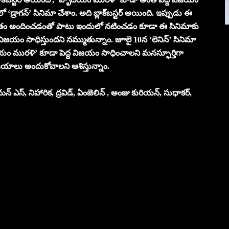
రాగన్’ సినిమా చేశాం. అది బ్లాక్‌బస్టర్ అయింది. ఇప్పుడు ఈ
ంగీతం అందించడంతో పాటు ఇందులో నటించడం కూడా ఈ సినిమాకు
 విజయం సాధిస్తుందని నమ్ముతున్నాం. జూలై 10న ‘లెనిన్’ సినిమా
 మురళి’ కూడా పెద్ద విజయం సాధించాలని మనస్ఫూర్తిగా
విజయాలు అందుకోవాలని ఆశిస్తున్నాం.
్ ఎస్, నిహారిక, ద్రవిడ్, ఏంజెలిన్ , అంజు కురియన్, సుధాకర్,