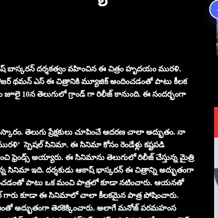
ఆకాష్ బాస్కరన్ దర్శకత్వం వహించిన ఈ చిత్రం హృదయం మురళి.
ంపోజర్ థమన్ ఎస్ ఈ చిత్రానికి మ్యూజిక్ అందించడంతో పాటు కీలక
త్రం జూలై 10న తెలుగులో గ్రాండ్ గా రిలీజ్ కానుంది. ఈ సందర్భంగా
మస్కారం. తెలుగు ప్రేక్షకులు చూపించే ఆదరణ చాలా అద్భుతం. నా
ి’ స్పెషల్ సినిమా. ఈ సినిమా కోసం రెండేళ్లు కష్టపడి
రెండ్స్ అయ్యారు. ఈ సినిమాను తెలుగులో రిలీజ్ చేస్తున్న మైత్రి
 ఉన్న సినిమా ఇది. దర్శకుడు ఆకాష్ భాస్కరన్ ఈ చిత్రాన్ని అద్భుతంగా
అందించడంతో పాటు ఒక మంచి పాత్రలో కూడా నటించారు. ఆయనతో
గారు కూడా ఈ సినిమాలో చాలా కీలకమైన పాత్ర పోషించారు.
ు ఎంతో అద్భుతంగా తెరకెక్కించారు. అలాగే మనోజ్ పరమహంస