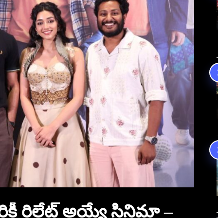
 రిలేట్ అయ్యే సినిమా –