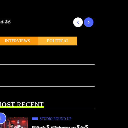
ణ్ తేజ్
Makutam to Relea
INTERVIEWS
POLITICAL
OST
RECENT
STUDIO ROUND UP