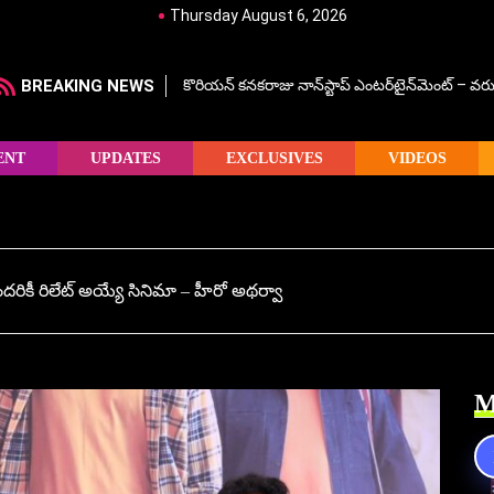
Thursday August 6, 2026
BREAKING NEWS
కొరియన్ కనకరాజు నాన్‌స్టాప్ ఎంటర్‌టైన్‌మెంట్ – వరు
ENT
UPDATES
EXCLUSIVES
VIDEOS
ీ రిలేట్ అయ్యే సినిమా – హీరో అథర్వా
M