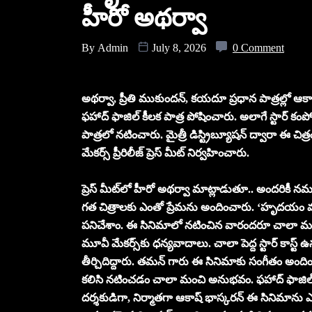
హీరో అథర్వా
By
Admin
July 8, 2026
0 Comment
అథర్వా, ప్రీతి ముకుందన్, కయదూ ప్రధాన పాత్రల్లో 
ఫహాద్ ఫాజిల్ కీలక పాత్ర పోషించారు. అలాగే స్టార్ క
పాత్రలో నటించారు. మైత్రీ డిస్ట్రిబ్యూషన్ ద్వారా ఈ చి
మేకర్స్ ప్రీరిలీజ్ ప్రెస్ మీట్ నిర్వహించారు.
ప్రెస్ మీట్‌లో హీరో అథర్వా మాట్లాడుతూ.. అందరికీ న
గత చిత్రాలకు ఎంతో ప్రేమను అందించారు. ‘హృదయం మురళ
పనిచేశాం. ఈ సినిమాలో నటించిన వారందరూ చాలా మంచి ఫ్
మూవీ మేకర్స్‌కు ధన్యవాదాలు. చాలా పెద్ద స్టార్ కాస్ట్
తీర్చిదిద్దారు. తమన్ గారు ఈ సినిమాకు సంగీతం 
కలిసి నటించడం చాలా మంచి అనుభవం. ఫహాద్ ఫాజిల్ 
దర్శకుడిగా, నిర్మాతగా ఆకాష్ భాస్కరన్ ఈ సినిమాన