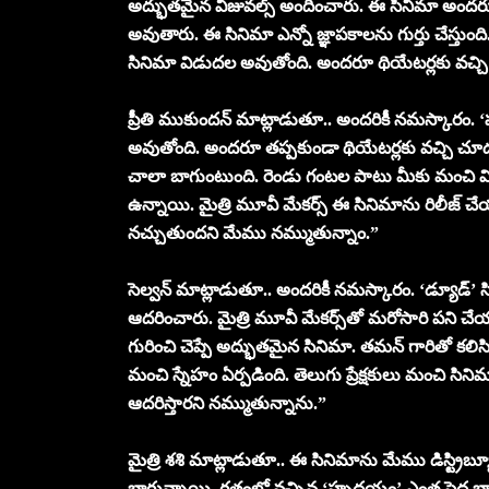
అద్భుతమైన విజువల్స్ అందించారు. ఈ సినిమా అందరూ రి
అవుతారు. ఈ సినిమా ఎన్నో జ్ఞాపకాలను గుర్తు చేస్తుంద
సినిమా విడుదల అవుతోంది. అందరూ థియేటర్లకు వచ్చి
ప్రీతి ముకుందన్ మాట్లాడుతూ.. అందరికీ నమస్కారం
అవుతోంది. అందరూ తప్పకుండా థియేటర్లకు వచ్చి చూడ
చాలా బాగుంటుంది. రెండు గంటల పాటు మీకు మంచి వినోద
ఉన్నాయి. మైత్రి మూవీ మేకర్స్ ఈ సినిమాను రిలీజ్
నచ్చుతుందని మేము నమ్ముతున్నాం.”
సెల్వన్ మాట్లాడుతూ.. అందరికీ నమస్కారం. ‘డ్యూడ్’ సి
ఆదరించారు. మైత్రి మూవీ మేకర్స్‌తో మరోసారి పని
గురించి చెప్పే అద్భుతమైన సినిమా. తమన్ గారితో 
మంచి స్నేహం ఏర్పడింది. తెలుగు ప్రేక్షకులు మంచి స
ఆదరిస్తారని నమ్ముతున్నాను.”
మైత్రి శశి మాట్లాడుతూ.. ఈ సినిమాను మేము డిస్ట్ర
బాగున్నాయి. గతంలో వచ్చిన ‘హృదయం’ ఎంత పెద్ద బ్