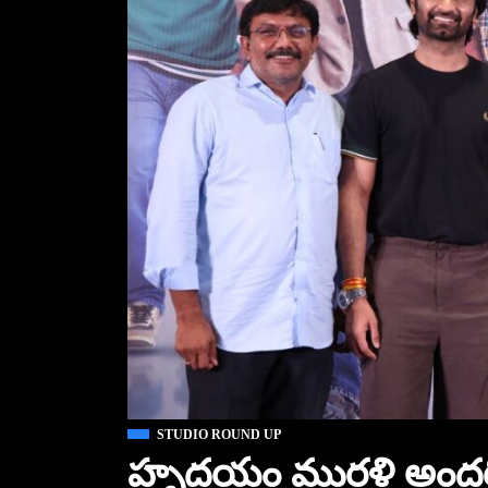
STUDIO ROUND UP
హృదయం మురళి అందరికీ