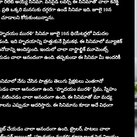
లేట్ అయ్యే సినిమా. వన్‌సైడ్ లవర్స్ ఈ సినిమాతో చాలా కనెక్ట్
ి. ప్రతి ఒక్కరి మనసుకు దగ్గరగా ఉండే సినిమా ఇది. జూలై 10న
 చూడాలని కోరుకుంటున్నాను.
. ‘హృదయం మురళి’ సినిమా జూలై 10న థియేటర్లలో విడుదల
ండి. ఇది హృదయాన్ని హత్తుకునే ప్రేమకథ. ఈ సినిమాలో మ్యూజిక్
ాన్ని అందిస్తుంది. ఇందులో చాలా నాస్టాల్జిక్ మూమెంట్స్
 చేయడం చాలా ఆనందంగా ఉంది. తప్పకుండా ఈ సినిమా మీ అందరికీ
నిమాలో నేను చేసిన పాత్రను తెలుగు ప్రేక్షకులు ఎంతగానో
 చేయడం చాలా ఆనందంగా ఉంది. ‘హృదయం మురళి’ ప్రేమ, స్నేహం
కలిసి నటించడం చాలా ఆనందంగా ఉంది. ఈ సినిమాతో మా మధ్య
ినిమాలను ఎప్పుడూ ఆదరిస్తారు. ఈ సినిమాను కూడా అదే విధంగా
ిబ్యూట్ చేయడం చాలా ఆనందంగా ఉంది. ట్రైలర్, పాటలు చాలా
లాక్‌బస్టర్ అయిందో, ‘హృదయం మురళి’ కూడా అంత పెద్ద విజయం