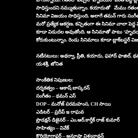
సాధిస్తుందని నమ్ముతున్నాం. కయాదుతో మేము గతంలో ‘డ్
సినిమా విజయం సాధిస్తుంది. అలాగే తమన్ గారు స
మరో ప్రత్యేక ఆకర్షణ. కచ్చితంగా ఈ సినిమా చాలా పెద్ద
కూడా విడుదల అవుతోంది. ఆ సినిమాతో పాటు ‘హృదయం
కోరుకుంటున్నాం. రెండు సినిమాలు కూడా బ్లాక్‌బస్టర్ 
నటీనటులు: అథర్వా, ప్రీతి, కయాదు, ఫహాద్ ఫాజిల్, థమన
యశశ్రీ, జోనిత
సాంకేతిక నిపుణుల:
దర్శకత్వం – ఆకాష్ బాస్కరన్
సంగీతం – థమన్ ఎస్
DOP – మనోజ్ పరమహంస, CH సాయి
ఎడిటర్ – ప్రదీప్ ఇ రాఘవ
ప్రొడక్షన్ డిజైనర్ – ఎం.ఆర్.కార్తీక్ రాజ్ కుమార్
సాహిత్యం – వివేక్
కొరియోగ్రాఫర్ – అనూషా విశ్వనాథన్