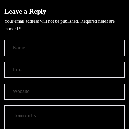
Leave a Reply
Your email address will not be published.
Required fields are
marked
*