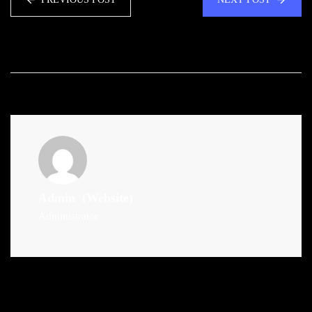
Admin
(Website)
Administrator