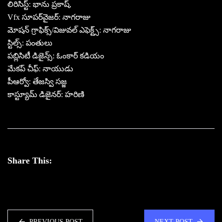
లిరిసిస్ట్: భాను ప్రకాష్,
Vfx సూపర్‌వైజర్: నాగరాజు
మోషన్ గ్రాఫిక్స్/విజువల్ ఎఫెక్ట్స్: నాగరాజు
స్టిల్స్: పంతులు
పబ్లిసిటీ డిజైన్స్: ఓంకార్ కడియం
మేకప్ చీఫ్: నాయుడు
పీఆర్వో: తేజస్వి సజ్జ
కాస్ట్యూమ్ డిజైనర్: హరిణి
Share This:
PREVIOUS POST
NEXT POST