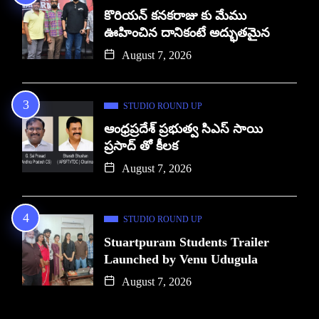
కొరియన్ కనకరాజు కు మేము
ఊహించిన దానికంటే అద్భుతమైన
August 7, 2026
STUDIO ROUND UP
ఆంధ్రప్రదేశ్ ప్రభుత్వ సిఎస్ సాయి
ప్రసాద్ తో కీలక
August 7, 2026
STUDIO ROUND UP
Stuartpuram Students Trailer
Launched by Venu Udugula
August 7, 2026