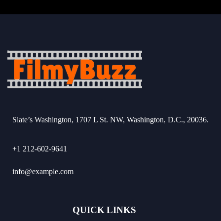
Slate’s Washington, 1707 L St. NW, Washington, D.C., 20036.
+1 212-602-9641
info@example.com
QUICK LINKS