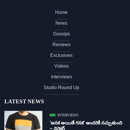
Home
News
Gossips
Reviews
Exclusives
Videos
Interviews
Studio Round Up
LATEST NEWS
INTERVIEWS
‘జ‌న‌క అయితే గ‌న‌క‌’ అందరికీ నచ్చుతుంది
– డైరెక్ట‌ర్