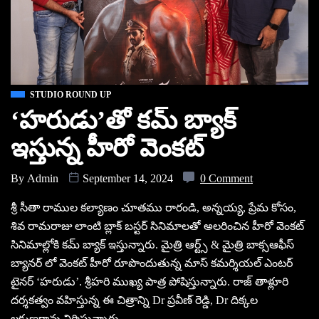
STUDIO ROUND UP
‘హరుడు’తో కమ్ బ్యాక్
ఇస్తున్న హీరో వెంకట్
By
Admin
September 14, 2024
0 Comment
శ్రీ సీతా రాముల కల్యాణం చూతము రారండి, అన్నయ్య, ప్రేమ కోసం,
శివ రామరాజు లాంటి బ్లాక్ బస్టర్ సినిమాలతో అలరించిన హీరో వెంకట్
సినిమాల్లోకి కమ్ బ్యాక్ ఇస్తున్నారు. మైత్రి ఆర్ట్స్ & మైత్రి బాక్సఆఫీస్
బ్యానర్ లో వెంకట్ హీరో రూపొందుతున్న మాస్ కమర్శియల్ ఎంటర్
టైనర్ ‘హరుడు’. శ్రీహరి ముఖ్య పాత్ర పోషిస్తున్నారు. రాజ్ తాళ్లూరి
దర్శకత్వం వహిస్తున్న ఈ చిత్రాన్ని Dr ప్రవీణ్ రెడ్డి, Dr దిక్కల
లక్ష్మణరావు నిర్మిస్తున్నారు.