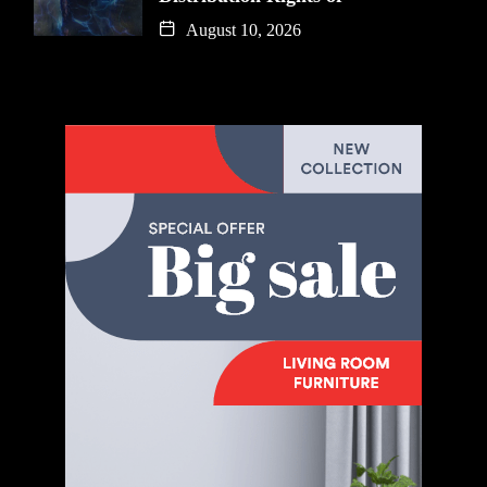
August 10, 2026