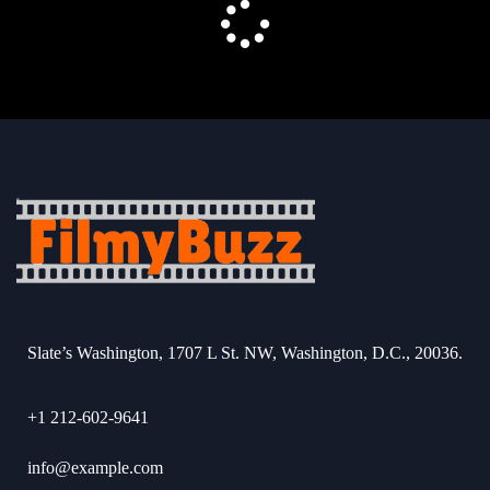
Slate’s Washington, 1707 L St. NW, Washington, D.C., 20036.
+1 212-602-9641
info@example.com