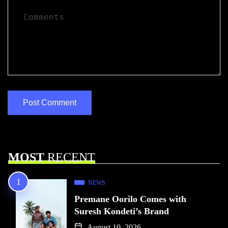
MOST
RECENT
NEWS
Premane Oorilo Comes with
Suresh Kondeti’s Brand
August 10, 2026