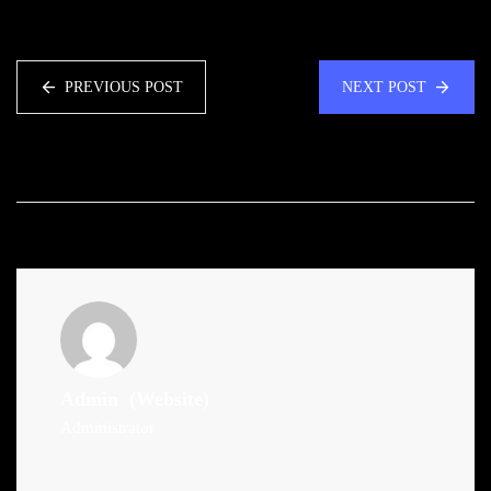
PREVIOUS POST
NEXT POST
Admin
(Website)
Administrator