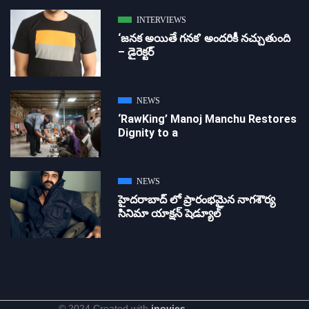
INTERVIEWS
‘జ‌న‌క అయితే గ‌న‌క‌’ అందరికీ నచ్చుతుంది
– డైరెక్ట‌ర్
NEWS
‘RawKing’ Manoj Manchu Restores
Dignity to a
NEWS
హైదరాబాద్ లో ప్రారంభమైన నాగశౌర్య
సినిమా యాక్షన్ షెడ్యూల్
© 2024 Created with
inovies