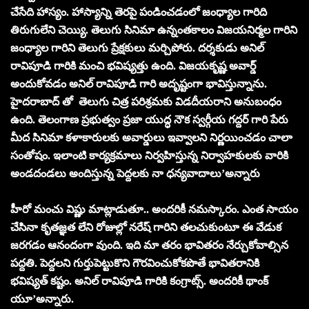
చేసేది హాస్యం. హాస్యాన్ని తెరపై పండించడంలో జంధ్యాల గారిది
తిరుగులేని చెయ్యి. తెలుగు సినిమా ఉన్నంతకాలం విజయనిర్మల గారిని
జంధ్యాల గారిని తెలుగు ప్రేక్షకులు మర్చిపోరు. దర్శకుడు అనిల్
రావిపూడి గారికి మంచి భవిష్యత్తు ఉంది. విజయకృష్ణ అవార్డ్
అందుకోవడం అనిల్ రావిపూడి గారి అదృష్టంగా భావిస్తున్నాను.
హైదరాబాద్ తో తెలుగు చిత్ర పరిశ్రమకు విడదీయరాని అనుబంధం
ఉంది. తెలంగాణ ప్రభుత్వం ప్రజా యుద్ధ నౌక స్వర్గీయ గద్దర్ గారి పేరు
మీద సినిమా కళాకారులకు అవార్డులు ఇవ్వాలని నిర్ణయించడం చాలా
సంతోషం. ఇలాంటి కార్యక్రమాలు నిర్వహిస్తున్న నిర్వాహకులకు వారికి
అండదండలు అందిస్తున్న పెద్దలకు నా ధన్యవాదాలు’అన్నారు
హీరో మంచు విష్ణు మాట్లాడుతూ.. అందరికీ నమస్కారం. ఎంత సాయం
చేసినా కృతజ్ఞత లేని రోజుల్లో నరేష్ గారిని తలచుకుంటూ ఈ వేడుక
జరగడం ఆనందంగా వుంది. ఇది మా తరం భావితరం నేర్చుకోవాల్సిన
పద్దతి. పెద్దలని గుర్తుపెట్టుకొని గౌరవించుకోకపొతే భావితరానికి
భవిష్యత్ కష్టం. అనిల్ రావిపూడి గారికి కంగ్రాట్స్. అందరికీ థాంక్
యూ’అన్నారు.