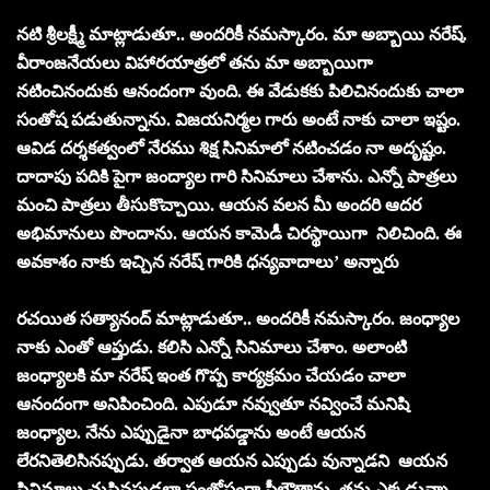
నటి శ్రీలక్ష్మీ మాట్లాడుతూ.. అందరికీ నమస్కారం. మా అబ్బాయి నరేష్.
వీరాంజనేయలు విహారయాత్రలో తను మా అబ్బాయిగా
నటించినందుకు ఆనందంగా వుంది. ఈ వేడుకకు పిలిచినందుకు చాలా
సంతోష పడుతున్నాను. విజయనిర్మల గారు అంటే నాకు చాలా ఇష్టం.
ఆవిడ దర్శకత్వంలో నేరము శిక్ష సినిమాలో నటించడం నా అదృష్టం.
దాదాపు పదికి పైగా జంద్యాల గారి సినిమాలు చేశాను. ఎన్నో పాత్రలు
మంచి పాత్రలు తీసుకొచ్చాయి. ఆయన వలన మీ అందరి ఆదర
అభిమానులు పొందాను. ఆయన కామెడీ చిరస్థాయిగా నిలిచింది. ఈ
అవకాశం నాకు ఇచ్చిన నరేష్ గారికి ధన్యవాదాలు’ అన్నారు
రచయిత సత్యానంద్ మాట్లాడుతూ.. అందరికీ నమస్కారం. జంధ్యాల
నాకు ఎంతో ఆప్తుడు. కలిసి ఎన్నో సినిమాలు చేశాం. అలాంటి
జంధ్యాలకి మా నరేష్ ఇంత గొప్ప కార్యక్రమం చేయడం చాలా
ఆనందంగా అనిపించింది. ఎపుడూ నవ్వుతూ నవ్వించే మనిషి
జంధ్యాల. నేను ఎప్పుడైనా బాధపడ్డాను అంటే ఆయన
లేరనితెలిసినప్పుడు. తర్వాత ఆయన ఎప్పుడు వున్నాడని ఆయన
సినిమాలు చుసినపుడల్లా సంతోషంగా ఫీలౌతాను. తను ఎక్కడున్నా