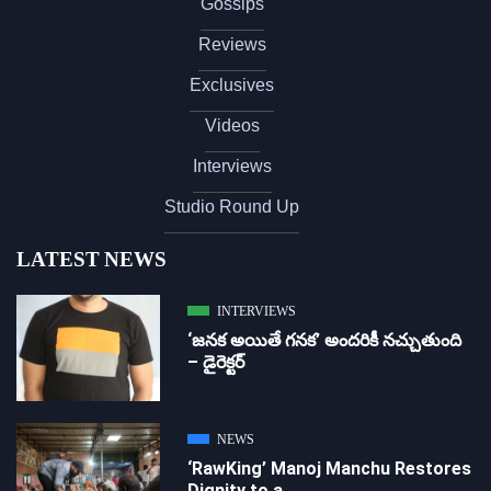
Gossips
Reviews
Exclusives
Videos
Interviews
Studio Round Up
LATEST NEWS
INTERVIEWS
‘జ‌న‌క అయితే గ‌న‌క‌’ అందరికీ నచ్చుతుంది
– డైరెక్ట‌ర్
NEWS
‘RawKing’ Manoj Manchu Restores
Dignity to a