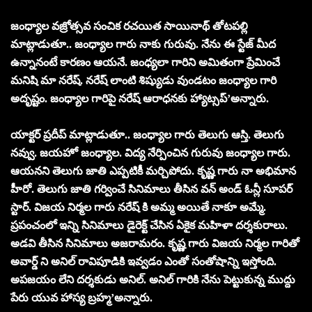
జంధ్యాల వజ్రోత్సవ సంచిక రచయిత సాయినాథ్ తోటపల్లి
మాట్లాడుతూ.. జంధ్యాల గారు నాకు గురువు. నేను ఈ స్టేజ్ మీద
ఉన్నానంటే కారణం ఆయనే. జంధ్యలా గారిని అమితంగా ప్రేమించే
మనిషి మా నరేష్. నరేష్ లాంటి శిష్యుడు వుండటం జంధ్యాల గారి
అదృష్టం. జంధ్యాల గారిపై నరేష్ ఆరాధనకు హ్యాట్సప్’అన్నారు.
యాక్టర్ ప్రదీప్ మాట్లాడుతూ.. జంధ్యాల గారు తెలుగు ఆస్తి. తెలుగు
నవ్వు. జయహో జంధ్యాల. విద్య నేర్పించిన గురువు జంధ్యాల గారు.
ఆయనని తెలుగు జాతి ఎప్పటికీ మర్చిపోదు. కృష్ణ గారు నా అభిమాన
హీరో. తెలుగు జాతి గర్వించే సినిమాలు తీసిన వన్ అండ్ ఓన్లీ సూపర్
స్టార్. విజయ నిర్మల గారు నరేష్ కి అమ్మ అయితే నాకూ అమ్మే.
ప్రపంచంలో ఇన్ని సినిమాలు డైరెక్ట్ చేసిన ఏకైక మహిళా దర్శకురాలు.
అడవి తీసిన సినిమాలు అజరామరం. కృష్ణ గారు విజయ నిర్మల గారితో
అవార్డ్ ని అనిల్ రావిపూడికి ఇవ్వడం ఎంతో సంతోషాన్ని ఇస్తోంది.
అపజయం లేని దర్శకుడు అనిల్. అనిల్ గారికి నేను పెట్టుకున్న ముద్దు
పేరు యువ హాస్య బ్రహ్మ’అన్నారు.