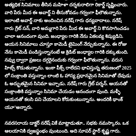
అత్యధిక సినిమాలు తీసిన మహిళా దర్శకురాలిగా రికార్డ్ సృష్టించారు.
వారి పేరు మీద ఈ అవార్డ్ ని తీసుకోవడం గర్వంగా ఫీలౌతున్నాను.
ఇలాంటి అవార్డ్ నాకు అందించిన నరేష్ గారు ధన్యవాదాలు. నరేష్
గారు గ్రేట్ సన్, వారి అమ్మగారి పేరు మీద ఈ అవార్డ్ ని కొనసాగించడం
చాలా ఆనందంగా వుంది. జంధ్యాల గారికి నేను ఏకలవ్య శిష్యుడిని.
ఆయన సినిమాలు చూస్తూ కామెడీ టైమింగ్ నేర్చుకున్నాను. ఈ రోజు
నేను కామెడీ పండిస్తున్నానంటే ఆ క్రెడిట్ జంధ్యాల గారికి దక్కుతుంది.
నవ్వు ద్వారా ప్రజలు దగ్గరైనందుకు గర్వంగా ఫీలౌతున్నాను. వరుస
హిట్స్ కొడుతున్నాను. ఇంకా పీక్స్ రాలేదని భావిస్తున్న తరుణంలో 2025
లో సంక్రాంతి వస్తున్నాం లాంటి ఓ హాస్య ప్రధానమైన సినిమాతో దేవుడు
ఓ అద్భుతమైన సినిమా ఇచ్చాడు. నరేష్ గారు గ్రేట్ పర్శన్. ఆయనతో
సంక్రాంతికి వస్తున్నాం సినిమా చేయడం ఆనందంగా వుంది. మళ్ళీ
ఆయనతో కలసి పని చేయాలని కోరుకుంటున్నాను. అందరికీ థాంక్
యూ’అన్నారు.
నవరసరాయ డాక్టర్ నరేష్ వికే మాట్లాడుతూ.. సభకు నమస్కారం. ఒక
ఆలయానికి ద్వజస్థంభం వుంటుంది. అది సూపర్ స్టార్ కృష్ణ గారు.