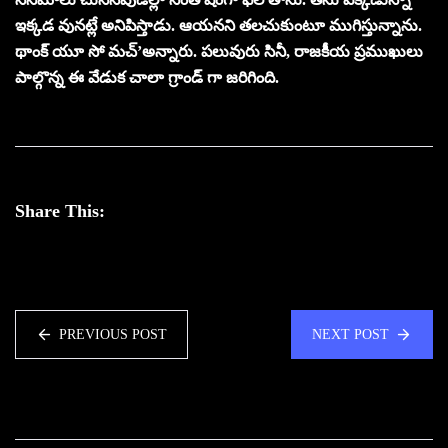
ఇక్కడ వునట్లే అనిపిస్తాడు. ఆయనని తలచుకుంటూ ముగిస్తున్నాను.
థాంక్ యూ సో మచ్’అన్నారు. పలువురు సినీ, రాజకీయ ప్రముఖులు
పాల్గొన్న ఈ వేడుక చాలా గ్రాండ్ గా జరిగింది.
Share This:
PREVIOUS POST
NEXT POST