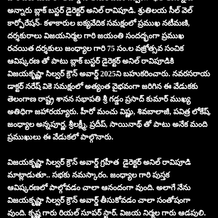
అన్నారు బ్లాక్ బస్టర్ డైరెక్టర్ అనిల్ రావిపూడి. శ్రుతిలయ సీల్ వెల్
కార్పోరేషన్- కళాకారుల ఐక్యవేదిక సమక్షంలో ప్రముఖ నటీమణి,
దర్శకురాలు విజయనిర్మల గారి జయంతి సందద్భంగా ప్రముఖ
రచయిత దర్శకులు జంధ్యాల గారి 75 సం.ల వజ్రోత్సవ సంచిక
ఆవిష్కరణ తో పాటు బ్లాక్ బస్టర్ డైరెక్టర్ అనిల్ రావిపూడికి
విజయకృష్ణా సిల్వర్ క్రౌన్ అవార్డ్ 2025ని బహుకరించారు. నవరసరాయ
డాక్టర్ నరేష్ వికె సమక్షంలో అత్యంత వైభవంగా జరిగిన ఈ వేడుకకు
తెలంగాణ రాష్ట్ర శానన సభాపతి శ్రీ గడ్డం ప్రసాద్ కుమార్ ముఖ్య
అతిధిగా జహారయ్యారు. హీరో మంచు విష్ణు, శివబాలాజీ, పవిత్ర లోకేష్,
జంధ్యాల అన్నపూర్ణ, శ్రీలక్ష్మీ, ప్రదీప్, సాయినాథ్ తో పాటు అనేక మంది
ప్రముఖులు ఈ వేడుకలో పాల్గొనారు.
విజయకృష్ణా సిల్వర్ క్రౌన్ అవార్డ్ గ్రహీత డైరెక్టర్ అనిల్ రావిపూడి
మాట్లాడుతూ.. సభకు నమస్కారం. జంధ్యాల గారి పుస్తక
ఆవిష్కరణలో పాల్గోవడం చాలా ఆనందంగా వుంది. అలాగే నేను
విజయకృష్ణా సిల్వర్ క్రౌన్ అవార్డ్ తీసుకోవడం చాలా సంతోషంగా
వుంది. కృష్ణ గారు రియల్ సూపర్ స్టార్. విజయ నిర్మల గారు ఆడపులి.