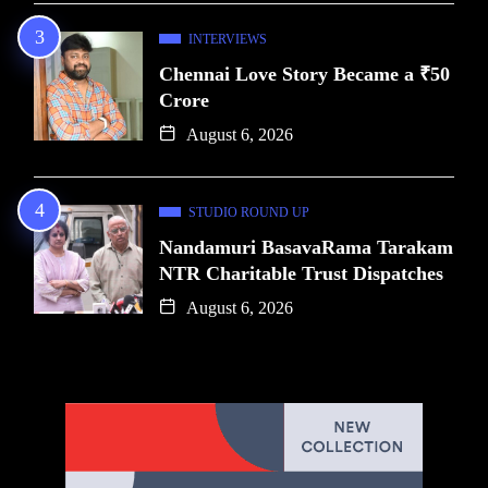
INTERVIEWS
Chennai Love Story Became a ₹50
Crore
August 6, 2026
STUDIO ROUND UP
Nandamuri BasavaRama Tarakam
NTR Charitable Trust Dispatches
August 6, 2026