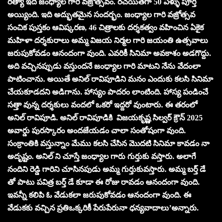
రిత్యా ఇది జంధ్యాల గారి వజ్రోత్సవం. రచయితగా 50 ఏళ్ళు పూర్తి
అయ్యింది. ఇది అద్భుతమైన సందర్భం. జంధ్యాల గారి వజ్రోత్సవ
సంచిక పుస్తకం ఆవిష్కరణ, 46 చిత్రాలకు దర్శకత్వం వహించిన ఏకైక
మహిళా దర్శకురాలు అమ్మ విజయ నిర్మల గారి జయంతి ఉత్సవాలు
జరుపుకోవడం ఆనందంగా వుంది. ఎవరికీ సినిమా అవకాశం అడగొద్దు.
అది వచ్చినప్పుడు వస్తుందనే జంధ్యాల గారి మాటని నేను వేదంలా
పాటించాను. అయితే అనిల్ రావిపూడిని మనం ఎందుకు కలసి సినిమా
చేయకూడదని అడిగాను. హాస్యం పాదరం లాంటింది. హాస్య పండించే
సత్తా వున్న దర్శకులు వందలో ఒకరో ఇద్దరో వుంటారు. ఈ తరంలో
అనిల్ రావిపూడి. అనిల్ రావిపూడికి విజయకృష్ణ సిల్వర్ క్రౌన్ 2025
అవార్డు పురస్కారం అందజేయడం చాలా సంతోషంగా వుంది.
సంక్రాంతికి వస్తున్నాం మేము కలసి చేసిన మొదటి సినిమా కావడం నా
అదృష్టం. అనిల్ ని చూస్తే జంధ్యాల గారు గుర్తుకు వస్తారు. అలాగే
నందిని రెడ్డి గారిని చూసినపుడు అమ్మ గుర్తుకువస్తారు. అమ్మ బర్త్ డే
తో పాటు పవిత్ర బర్త్ డే కూడా ఈ రోజు రావడం ఆనందంగా వుంది.
ఇవన్నీ కలిపి ఓ వేడుకలా జరుపుకోవడం ఆనందంగా వుంది. ఈ
వేడుకకు వచ్చిన ప్రతిఒక్కరికీ పేరుపేరునా ధన్యవాదాలు’అన్నారు.