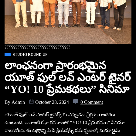
????????????????????????????????????
STUDIO ROUND UP
లాంఛనంగా ప్రారంభమైన
యూత్ ఫుల్ లవ్ ఎంటర్ టైనర్
“YO! 10 ప్రేమకథలు” సినిమా
By
Admin
October 28, 2024
0 Comment
యూత్ ఫుల్ లవ్ ఎంటర్ టైనర్స్ కు ఎప్పుడూ ప్రేక్షకుల ఆదరణ
ఉంటుంది. అలాంటి కథా కథనాలతో “YO! 10 ప్రేమకథలు” సినిమా
రాబోతోంది. ఈ చిత్రాన్ని పి సి క్రియేషన్స్ సమర్పణలో, మనూటైమ్