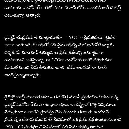
యూత్ ఫుల్ లవ్ స్టోరీ కాబట్టి మంచి పాటలు చేసుకునే వీలు
ఉంటుంది. మనోహర్ గారితో పాటు మూవీ టీమ్ అందరికీ ఆల్ ది బెస్ట్
చెబుతున్నా అన్నారు.
డైరెక్టర్ చంద్రమహేశ్ మాట్లాడుతూ – “YO! 10 ప్రేమకథలు” టైటిల్
చాలా బాగుంది. ఈ కథలో పది ప్రేమ కథల్ని చూపించబోతున్నారు
దర్శకుడు మనోహర్ చిమ్మని. ఆ ప్రేమ కథలన్నీ జెన్యూన్ గా
ఉంటాయని ఆశిస్తున్నా. ఈ సినిమా మనోహర్ గారికి దర్శకుడిగా
మరింత మంచి పేరు తీసుకురావాలి. టీమ్ అందరికీ నా విశెస్
అందిస్తున్నాఅన్నారు.
డైరెక్టర్ బాబ్జీ మాట్లాడుతూ – తన కొత్త మూవీ ప్రారంభించుకుంటున్న
డైరెక్టర్ మనోహర్ కు నా శుభాకాంక్షలు. ఇండస్ట్రీలో కొత్త విషయాలు
నేర్చుకుంటూ వాటిని గ్రంథస్తం చేసి ముందు తరాలకు అందించే
ప్రయత్నం చేశారు మనోహర్. సినిమాలో ఒక ప్రేమ కథ ఉంటుంది. కానీ
“YO! 10 ప్రేమకథలు” సినిమాలో పది ప్రేమ కథల్ని ఆయన