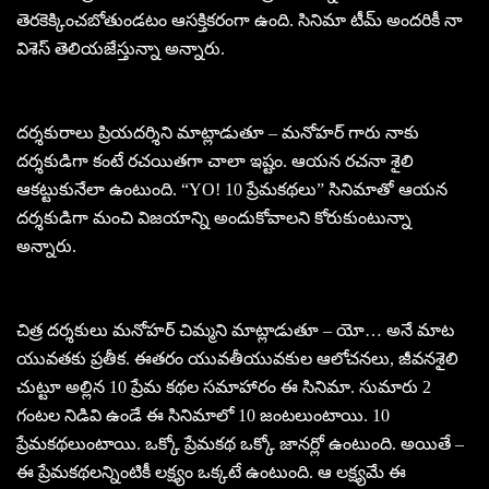
తెరకెక్కించబోతుండటం ఆసక్తికరంగా ఉంది. సినిమా టీమ్ అందరికీ నా
విశెస్ తెలియజేస్తున్నా అన్నారు.
దర్శకురాలు ప్రియదర్శిని మాట్లాడుతూ – మనోహర్ గారు నాకు
దర్శకుడిగా కంటే రచయితగా చాలా ఇష్టం. ఆయన రచనా శైలి
ఆకట్టుకునేలా ఉంటుంది. “YO! 10 ప్రేమకథలు” సినిమాతో ఆయన
దర్శకుడిగా మంచి విజయాన్ని అందుకోవాలని కోరుకుంటున్నా
అన్నారు.
చిత్ర దర్శకులు మనోహర్ చిమ్మని మాట్లాడుతూ – యో… అనే మాట
యువతకు ప్రతీక. ఈతరం యువతీయువకుల ఆలోచనలు, జీవనశైలి
చుట్టూ అల్లిన 10 ప్రేమ కథల సమాహారం ఈ సినిమా. సుమారు 2
గంటల నిడివి ఉండే ఈ సినిమాలో 10 జంటలుంటాయి. 10
ప్రేమకథలుంటాయి. ఒక్కో ప్రేమకథ ఒక్కో జానర్లో ఉంటుంది. అయితే –
ఈ ప్రేమకథలన్నింటికీ లక్ష్యం ఒక్కటే ఉంటుంది. ఆ లక్ష్యమే ఈ