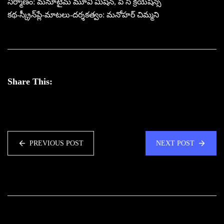
నిర్మాణం: మనూటైమ్ మూవీ మిషన్, పి సి క్రియేషన్స్
కథ-స్క్రీన్‌ప్లే-మాటలు-దర్శకత్వం: మనోహర్ చిమ్మని
Share This:
PREVIOUS POST
NEXT POST