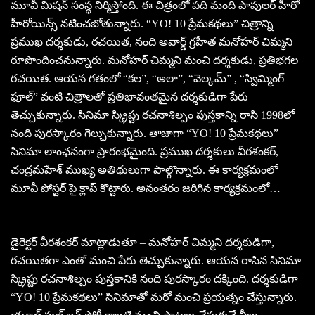
మూవీ మిషన్ సంస్థ నిర్మిస్తోంది. ఈ చిత్రంలో పది మంది పాపులర్ హీరో
హీరోయిన్స్ నటించబోతున్నారు. “YO! 10 ప్రేమకథలు” చిత్రాన్ని
ప్రముఖ దర్శకుడు, రచయిత, నంది అవార్డ్ గ్రహీత మనోహర్ చిమ్మని
రూపొందించనున్నారు. మనోహర్ చిమ్మని మంచి దర్శకుడు, ప్రతిభగల
రచయిత. ఆయన గతంలో “కల”, “అలా”, “వెల్కమ్” , “స్విమ్మింగ్
ఫూల్” వంటి చిత్రాలతో ప్రతిభావంతమైన దర్శకుడిగా పేరు
తెచ్చుకున్నారు. సినిమా స్క్రిప్టు రచనాశిల్పం పుస్తకాన్ని రాసి 1998లో
నంది పురస్కారం గెల్చుకున్నారు. తాజాగా “YO! 10 ప్రేమకథలు”
సినిమా లాంఛనంగా ప్రారంభమైంది. ప్రముఖ దర్శకులు వీరశంకర్,
చంద్రమహేశ్ ముఖ్య అతిథులుగా పాల్గొన్నారు. ఈ కార్యక్రమంలో
మూవీ పోస్టర్ పై క్లాప్ కొట్టారు. అనంతరం జరిగిన కార్యక్రమంలో…
డైరెక్టర్ వీరశంకర్ మాట్లాడుతూ – మనోహర్ చిమ్మని దర్శకుడిగా,
రచయితగా ఎంతో మంచి పేరు తెచ్చుకున్నారు. ఆయన రాసిన సినిమా
స్క్రిప్టు రచనాశిల్పం పుస్తకానికి నంది పురస్కారం దక్కింది. దర్శకుడిగా
“YO! 10 ప్రేమకథలు” సినిమాతో మరో మంచి ప్రయత్నం చేస్తున్నారు.