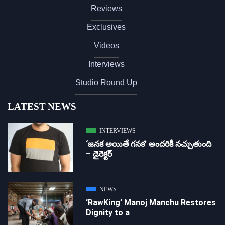
Reviews
Exclusives
Videos
Interviews
Studio Round Up
LATEST NEWS
INTERVIEWS
‘జ‌న‌క అయితే గ‌న‌క‌’ అందరికీ నచ్చుతుంది
– డైరెక్ట‌ర్
NEWS
‘RawKing’ Manoj Manchu Restores
Dignity to a