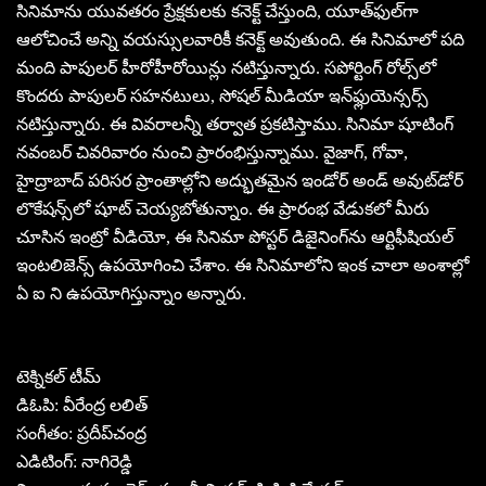
సినిమాను యువతరం ప్రేక్షకులకు కనెక్ట్ చేస్తుంది, యూత్‌ఫుల్‌గా
ఆలోచించే అన్ని వయస్సులవారికీ కనెక్ట్ అవుతుంది. ఈ సినిమాలో పది
మంది పాపులర్ హీరోహీరోయిన్లు నటిస్తున్నారు. సపోర్టింగ్ రోల్స్‌లో
కొందరు పాపులర్ సహనటులు, సోషల్ మీడియా ఇన్‌ఫ్లుయెన్సర్స్
నటిస్తున్నారు. ఈ వివరాలన్నీ తర్వాత ప్రకటిస్తాము. సినిమా షూటింగ్
నవంబర్ చివరివారం నుంచి ప్రారంభిస్తున్నాము. వైజాగ్, గోవా,
హైద్రాబాద్ పరిసర ప్రాంతాల్లోని అద్భుతమైన ఇండోర్ అండ్ అవుట్‌డోర్
లొకేషన్స్‌లో షూట్ చెయ్యబోతున్నాం. ఈ ప్రారంభ వేడుకలో మీరు
చూసిన ఇంట్రో వీడియో, ఈ సినిమా పోస్టర్ డిజైనింగ్‌ను ఆర్టిఫీషియల్
ఇంటలిజెన్స్ ఉపయోగించి చేశాం. ఈ సినిమాలోని ఇంక చాలా అంశాల్లో
ఏ ఐ ని ఉపయోగిస్తున్నాం అన్నారు.
టెక్నికల్ టీమ్
డిఓపి: వీరేంద్ర లలిత్
సంగీతం: ప్రదీప్‌చంద్ర
ఎడిటింగ్: నాగిరెడ్డి