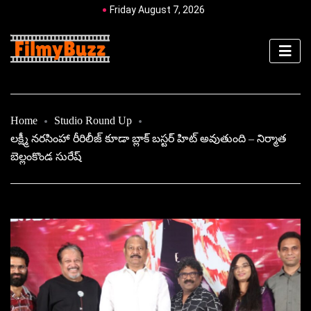
Friday August 7, 2026
Home
Studio Round Up
లక్ష్మీ నరసింహా రీరిలీజ్ కూడా బ్లాక్ బస్టర్ హిట్ అవుతుంది – నిర్మాత
బెల్లంకొండ సురేష్