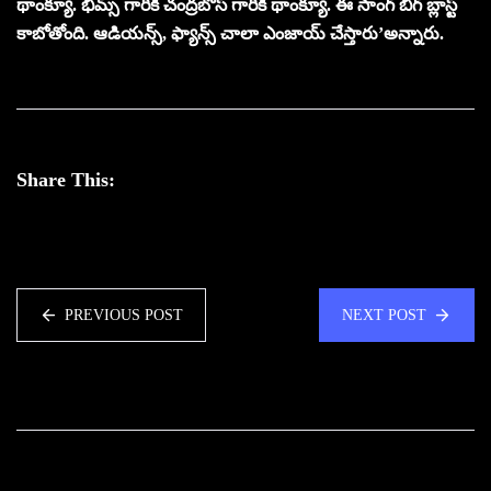
థాంక్యూ. భీమ్స్ గారికి చంద్రబోస్ గారికి థాంక్యూ. ఈ సాంగ్ బిగ్ బ్లాస్ట్
కాబోతోంది. ఆడియన్స్, ఫ్యాన్స్ చాలా ఎంజాయ్ చేస్తారు’అన్నారు.
Share This:
PREVIOUS POST
NEXT POST