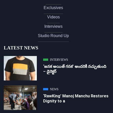
Exclusives
Videos
Interviews
Studio Round Up
LATEST NEWS
INTERVIEWS
‘జ‌న‌క అయితే గ‌న‌క‌’ అందరికీ నచ్చుతుంది
– డైరెక్ట‌ర్
NEWS
‘RawKing’ Manoj Manchu Restores
Dignity to a