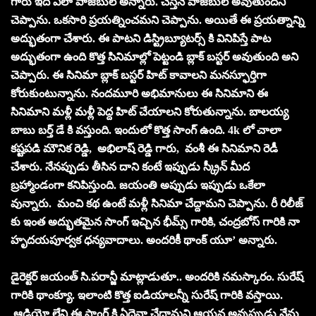
గారు ఇది ఎలా పాజిబుల్ అన్నారు. చేస్తేనే పాజిబుల్ అవుతుందని
చెప్పాను. ఒకసారి ప్రయత్నించమని చెప్పాను. అయితే ఈ ప్రయత్నాన్ని
అద్భుతంగా చేశారు. ఈ పాటని డిస్ట్రిబ్యూటర్స్ కి వినిపిస్తే పాట
అద్భుతంగా ఉంది కొత్త సినిమాల్లో పెట్టండి బ్లాక్ బస్టర్ అవుతుంది అని
చెప్పారు. ఈ సినిమా బ్లాక్ బస్టర్ హిట్ కావాలని మనస్ఫూర్తిగా
కోరుకుంటున్నాను. నందమూరి అభిమానులు ఈ సినిమాని ఈ
సినిమాని మళ్లీ మళ్లీ పెద్ద హిట్ చేయాలని కోరుతున్నాను. బాలయ్య
బాబు బర్త్ డే కి వస్తుంది. ఇందులో కొత్త సాంగ్ ఉంది. 4k లో చాలా
కష్టపడి మౌనిక రెడ్డి, అభిలాష్ రెడ్డి గారు, వంశీ ఈ సినిమాని రెడీ
చేశారు. నేనప్పుడు తీసిన దాని కంటే ఇప్పుడు స్క్రీన్ మీద
బ్రహ్మాండంగా కనిపిస్తుంది. జయంతి అప్పుడు ఇప్పుడు ఒకేలా
వున్నారు. మంచి కథ ఉంటే మళ్లీ సినిమా చేద్దామని చెప్పాను. రీ రిలీజ్
కు ఇంత అద్భుతమైన సాంగ్ ఇచ్చిన భీమ్స్ గారికి, చంద్రబోస్ గారికి నా
హృదయపూర్వక ధన్యవాదాలు. అందరికీ థాంక్ యూ’ అన్నారు.
డైరెక్టర్ జయంత్‌ సి.పరాన్జీ మాట్లాడుతూ.. అందరికి నమస్కారం. సురేష్
గారికి థాంక్యూ. ఇలాంటి కొత్త ఐడియాలన్నీ సురేష్ గారికి వస్తాయి.
ఆడియో లేని ఈ సాంగ్ కి ఏదైనా చేద్దామని ఆయన అన్నప్పుడు నేను