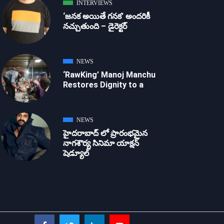
INTERVIEWS
‘జ‌న‌క అయితే గ‌న‌క‌’ అందరికీ
నచ్చుతుంది – డైరెక్ట‌ర్
NEWS
‘RawKing’ Manoj Manchu
Restores Dignity to a
NEWS
హైదరాబాద్ లో ప్రారంభమైన
నాగశౌర్య సినిమా యాక్షన్
షెడ్యూల్