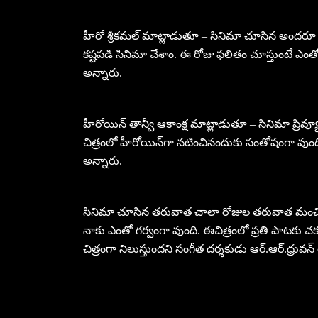
హీరో శ్రీకమల్‌ మాట్లాడుతూ – సినిమా చూసిన అందరూ
కష్టపడి సినిమా చేశాం. ఈ రోజు ఫలితం చూస్తుంటే ఎంతో
అన్నారు.
హీరోయిన్‌ తాన్వీ ఆకాంక్ష మాట్లాడుతూ – సినిమా ప్రి
చిత్రంలో హీరోయిన్‌గా నటించినందుకు సంతోషంగా వుంది. 
అన్నారు.
సినిమా చూసిన తరువాత చాలా రోజుల తరువాత మంచి
నాకు ఎంతో గర్వంగా వుంది. ఈచిత్రంలో ప్రతి పాటకు చక్
చిత్రంగా నిలుస్తుందని సంగీత దర్శకుడు ఆర్‌.ఆర్‌.ధ్రువన్‌