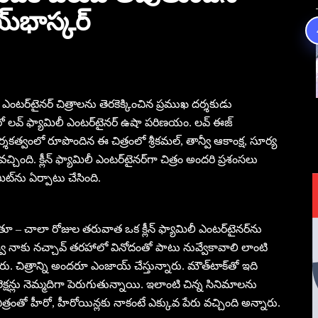
‌భాస్కర్‌
 ఎంట‌ర్‌టైన‌ర్ చిత్రాల‌ను తెర‌కెక్కించిన ప్ర‌ముఖ ద‌ర్శ‌కుడు
రో ల‌వ్ ఫ్యామిలీ ఎంట‌ర్‌టైన‌ర్ ఉషా ప‌రిణ‌యం. ల‌వ్ ఈజ్
ర్శ‌క‌త్వంలో రూపొందిన ఈ చిత్రంలో శ్రీ‌క‌మ‌ల్‌, తాన్వీ ఆకాంక్ష‌, సూర్య
్చింది. క్లీన్‌ ఫ్యామిలీ ఎంటర్‌టైనర్‌గా చిత్రం అందరి ప్రశంసలు
ట్‌ను ఏర్పాటు చేసింది.
 – చాలా రోజుల తరువాత ఒక క్లీన్‌ ఫ్యామిలీ ఎంటర్‌టైనర్‌ను
ు నాకు నచ్చావ్‌ తరహాలో వినోదంతో పాటు నువ్వేకావాలి లాంటి
ు. చిత్రాన్ని అందరూ ఎంజాయ్‌ చేస్తున్నారు. మౌత్‌టాక్‌తో ఇది
షన్లు నెమ్మదిగా పెరుగుతున్నాయి. ఇలాంటి చిన్న సినిమాలను
చిత్రంతో హీరో, హీరోయిన్లకు నాకంటే ఎక్కువ పేరు వచ్చింది అన్నారు.