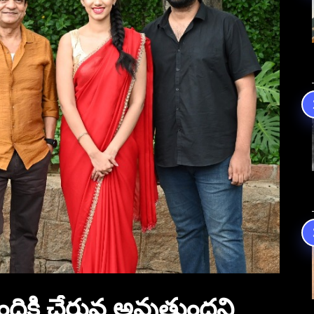
ందికి చేరువ అవుతుందని