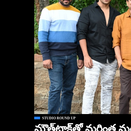
STUDIO ROUND UP
మౌత్‌టాక్‌తో మరింత మ