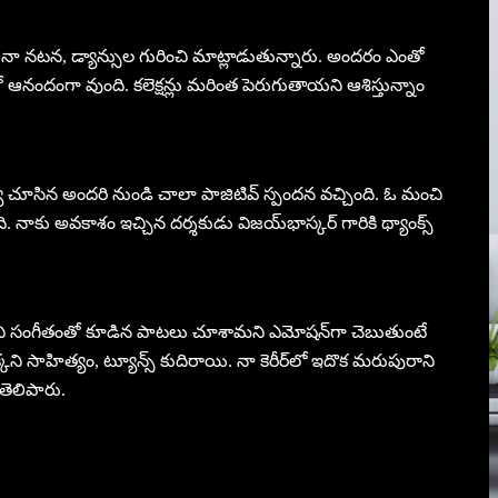
 నా నటన, డ్యాన్సుల గురించి మాట్లాడుతున్నారు. అందరం ఎంతో
 ఆనందంగా వుంది. కలెక్షన్లు మరింత పెరుగుతాయని ఆశిస్తున్నాం
వ్యూ చూసిన అందరి నుండి చాలా పాజిటివ్‌ స్పందన వచ్చింది. ఓ మంచి
నాకు అవకాశం ఇచ్చిన దర్శకుడు విజయ్‌భాస్కర్‌ గారికి థ్యాంక్స్
 సంగీతంతో కూడిన పాటలు చూశామని ఎమోషన్‌గా చెబుతుంటే
కని సాహిత్యం, ట్యూన్స్‌ కుదిరాయి. నా కెరీర్‌లో ఇదొక మరుపురాని
 తెలిపారు.