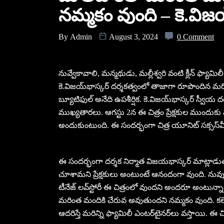
నమ్మకం వుంది – కె.విజయ్
By
Admin
August 3, 2024
0 Comment
నువ్వేకావాలి, మ‌న్మ‌థుడు, మ‌ల్లీశ్వ‌రి వంటి క్లీన్ ఫ్యామిలీ
కె.విజ‌య్‌భాస్క‌ర్ ద‌ర్శ‌క‌త్వంలో తాజాగా రూపొందిన మ‌
బ్యూటిఫుల్ అనేది ఉప‌శీర్షిక‌. కె.విజ‌య్‌భాస్క‌ర్ స్వీయ ద‌
ముఖ్య‌తార‌లు. ఆగస్టు 2న ఈ చిత్రం ప్రేక్షకుల ముందుకు వచ
అందుకుంటుంది. ఈ సందర్భంగా చిత్ర యూనిట్‌ సక్సస్‌మీ
ఈ సందర్భంగా దర్శక నిర్మాత విజయభాస్కర్‌ మాట్లాడుతూ
చూశామని ప్రేక్షకులు అంటుంటే ఆనందంగా వుంది. నువ్వ
టీనేజ్‌ లవ్‌స్టోరీ ఈ చిత్రంలో వుందని అందరూ అంటున్నార
మరింత మందికి చేరువ అవుతుందని నమ్మకం వుంది. కలెక్
ఆదరిస్తే మరిన్ని ఫ్యామిలీ ఎంటర్‌టైనర్‌లు వస్తాయి. ఈ 