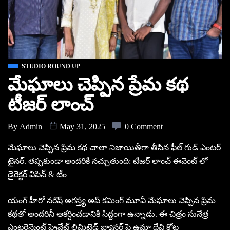
STUDIO ROUND UP
మేఘాలు చెప్పిన ప్రేమ కథ
టీజర్ లాంచ్
By
Admin
May 31, 2025
0 Comment
మేఘాలు చెప్పిన ప్రేమ కథ చాలా నిజాయితీగా తీసిన ఫీల్ గుడ్ ఎంటర్
టైనర్. తప్పకుండా అందరికీ నచ్చుతుంది: టీజర్ లాంచ్ ఈవెంట్ లో
డైరెక్టర్ విపిన్ & టీం
యంగ్ హీరో నరేష్ అగస్త్య అప్ కమింగ్ మూవీ మేఘాలు చెప్పిన ప్రేమ
కథతో అందరినీ ఆకర్షించడానికి సిద్ధంగా ఉన్నాడు. ఈ చిత్రం సునేత్ర
ఎంటర్టైన్మెంట్ ప్రైవేట్ లిమిటెడ్ బ్యానర్ పై ఉమా దేవి కోట