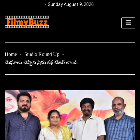
Sunday August 9, 2026
Home
Studio Round Up
మేఘాలు చెప్పిన ప్రేమ కథ టీజర్ లాంచ్