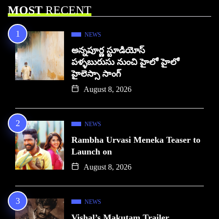
MOST
RECENT
NEWS
అన్నపూర్ణ స్టూడియోస్
పళ్ళబురుసు నుంచి హైలో హైలో
హైలెస్సా సాంగ్
August 8, 2026
NEWS
Rambha Urvasi Meneka Teaser to
Launch on
August 8, 2026
NEWS
Vishal’s Makutam Trailer