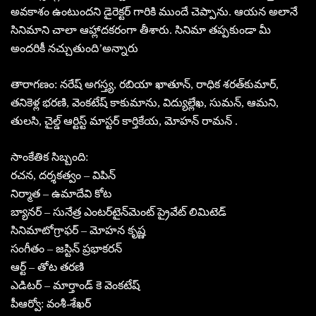
అవకాశం ఉంటుందని డైరెక్టర్ గారికి ముందే చెప్పాను. ఆయన అలానే
సినిమాని చాలా ఆహ్లాదకరంగా తీశారు. సినిమా తప్పకుండా మీ
అందరికీ నచ్చుతుంది’అన్నారు
తారాగణం: నరేష్ అగస్త్య, రబియా ఖాతూన్, రాధిక శరత్‌కుమార్,
తనికెళ్ల భరణి, వెంకటేష్ కాకుమాను, విద్యుల్లేఖ, సుమన్, ఆమని,
తులసి, చైల్డ్ ఆర్టిస్ట్ మాస్టర్ కార్తికేయ, మోహన్ రామన్ .
సాంకేతిక సిబ్బంది:
రచన, దర్శకత్వం – విపిన్
నిర్మాత – ఉమాదేవి కోట
బ్యానర్ – సునేత్ర ఎంటర్‌టైన్‌మెంట్ ప్రైవేట్ లిమిటెడ్
సినిమాటోగ్రాఫర్ – మోహన కృష్ణ
సంగీతం – జస్టిన్ ప్రభాకరన్
ఆర్ట్ – తోట తరణి
ఎడిటర్ – మార్తాండ్ కె వెంకటేష్
పీఆర్వో: వంశీ-శేఖర్