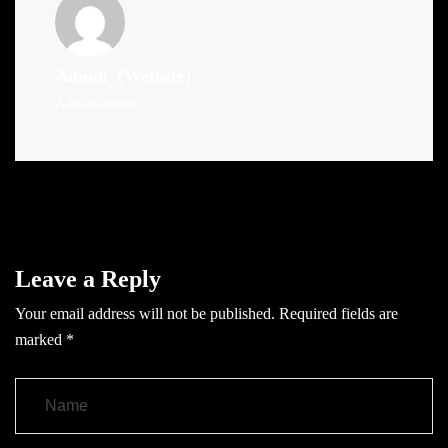
Admin
(Website)
Administrator
Leave a Reply
Your email address will not be published.
Required fields are
marked
*