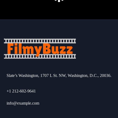
Slate’s Washington, 1707 L St. NW, Washington, D.C., 20036.
+1 212-602-9641
info@example.com