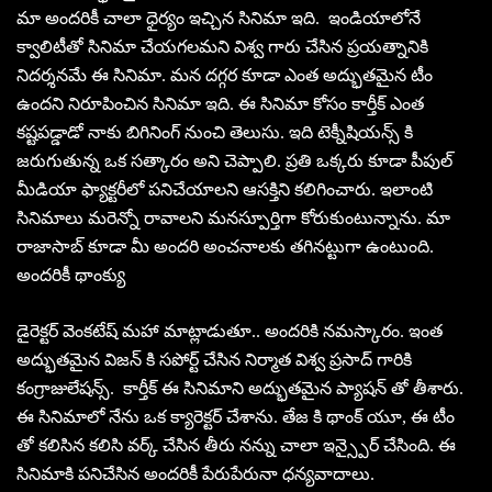
మా అందరికీ చాలా ధైర్యం ఇచ్చిన సినిమా ఇది. ఇండియాలోనే
క్వాలిటీతో సినిమా చేయగలమని విశ్వ గారు చేసిన ప్రయత్నానికి
నిదర్శనమే ఈ సినిమా. మన దగ్గర కూడా ఎంత అద్భుతమైన టీం
ఉందని నిరూపించిన సినిమా ఇది. ఈ సినిమా కోసం కార్తీక్ ఎంత
కష్టపడ్డాడో నాకు బిగినింగ్ నుంచి తెలుసు. ఇది టెక్నీషియన్స్ కి
జరుగుతున్న ఒక సత్కారం అని చెప్పాలి. ప్రతి ఒక్కరు కూడా పీపుల్
మీడియా ఫ్యాక్టరీలో పనిచేయాలని ఆసక్తిని కలిగించారు. ఇలాంటి
సినిమాలు మరెన్నో రావాలని మనస్పూర్తిగా కోరుకుంటున్నాను. మా
రాజాసాబ్ కూడా మీ అందరి అంచనాలకు తగినట్టుగా ఉంటుంది.
అందరికీ థాంక్యు
డైరెక్టర్ వెంకటేష్ మహా మాట్లాడుతూ.. అందరికి నమస్కారం. ఇంత
అద్భుతమైన విజన్ కి సపోర్ట్ చేసిన నిర్మాత విశ్వ ప్రసాద్ గారికి
కంగ్రాజులేషన్స్. కార్తీక్ ఈ సినిమాని అద్భుతమైన ప్యాషన్ తో తీశారు.
ఈ సినిమాలో నేను ఒక క్యారెక్టర్ చేశాను. తేజ కి థాంక్ యూ, ఈ టీం
తో కలిసిన కలిసి వర్క్ చేసిన తీరు నన్ను చాలా ఇన్స్పైర్ చేసింది. ఈ
సినిమాకి పనిచేసిన అందరికీ పేరుపేరునా ధన్యవాదాలు.