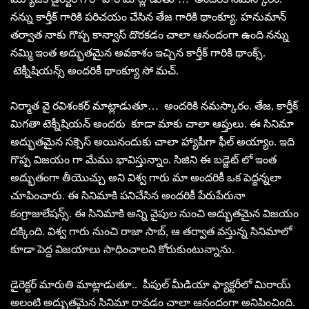
నన్ను కార్తీక్ గారికి పరిచయం చేసిన తేజ గారికి థాంక్యూ. హనుమాన్
తర్వాత నాకు గొప్ప కాన్వాస్ దొరకడం చాలా ఆనందంగా ఉంది నన్ను
నమ్మి ఇంత అద్భుతమైన అవకాశం ఇచ్చిన కార్తీక్ గారికి థాంక్స్.
టెక్నీషియన్స్ అందరికీ థాంక్యూ సో మచ్.
నిర్మాత వై రవిశంకర్ మాట్లాడుతూ… అందరికి నమస్కారం. తేజ, కార్తీక్
మిగతా టెక్నీషియన్ అందరు కూడా మాకు చాలా ఆప్తులు. ఈ సినిమా
అద్భుతమైన సక్సెస్ అయినందుకు చాలా హ్యాపీగా ఫీల్ అయ్యాం. ఇది
గొప్ప విజయం గా మేము భావిస్తున్నాం. సిజిని ఈ బడ్జెట్ లో ఇంత
అద్భుతంగా తీయొచ్చు అని విశ్వ గారు మా అందరికీ ఒక పెద్దన్నలా
చూపించారు. ఈ సినిమాకి పనిచేసిన అందరికీ పేరుపేరునా
కంగ్రాజులేషన్స్. ఈ సినిమాకి అన్ని వైపుల నుంచి అద్భుతమైన విజయం
దక్కింది. విశ్వ గారు నుంచి రాజా సాబ్, ఆ తర్వాత వస్తున్న సినిమాలో
కూడా పెద్ద విజయాలు సాధించాలని కోరుకుంటున్నాను.
డైరెక్టర్ మారుతి మాట్లాడుతూ.. పీపుల్ మీడియా ఫ్యాక్టరీలో మిరాయ్
అలంటి అద్భుతమైన సినిమా రావడం చాలా ఆనందంగా అనిపించింది.