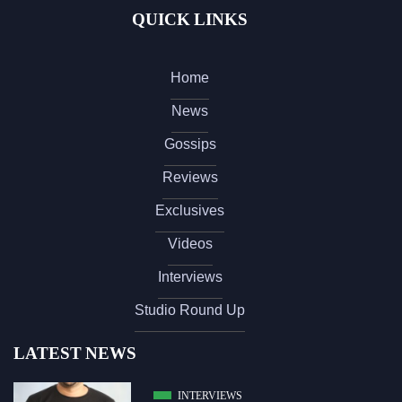
QUICK LINKS
Home
News
Gossips
Reviews
Exclusives
Videos
Interviews
Studio Round Up
LATEST NEWS
INTERVIEWS