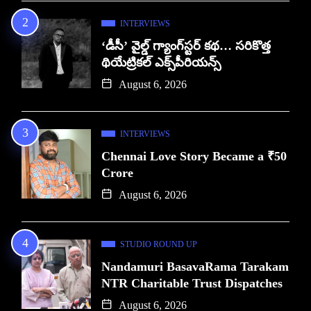
INTERVIEWS
‘డీసీ’ వైల్డ్ గ్యాంగ్‌స్టర్ కథ… సరికొత్త
థియేట్రికల్ ఎక్స్‌పీరియన్స్
August 6, 2026
INTERVIEWS
Chennai Love Story Became a ₹50
Crore
August 6, 2026
STUDIO ROUND UP
Nandamuri BasavaRama Tarakam
NTR Charitable Trust Dispatches
August 6, 2026