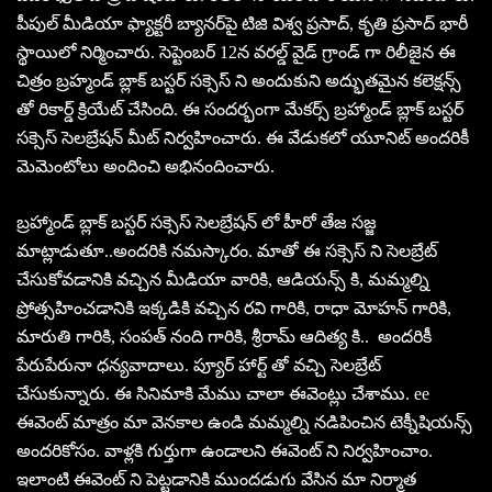
పీపుల్ మీడియా ఫ్యాక్టరీ బ్యానర్‌పై టిజి విశ్వ ప్రసాద్, కృతి ప్రసాద్ భారీ
స్థాయిలో నిర్మించారు. సెప్టెంబర్ 12న వరల్డ్ వైడ్ గ్రాండ్ గా రిలీజైన ఈ
చిత్రం బ్రహ్మండ్ బ్లాక్ బస్టర్ సక్సెస్ ని అందుకుని అద్భుతమైన కలెక్షన్స్
తో రికార్డ్ క్రియేట్ చేసింది. ఈ సందర్భంగా మేకర్స్ బ్రహ్మాండ్ బ్లాక్ బస్టర్
సక్సెస్ సెలబ్రేషన్ మీట్ నిర్వహించారు. ఈ వేడుకలో యూనిట్ అందరికీ
మెమెంటోలు అందించి అభినందించారు.
బ్రహ్మాండ్ బ్లాక్ బస్టర్ సక్సెస్ సెలబ్రేషన్ లో హీరో తేజ సజ్జ
మాట్లాడుతూ..అందరికి నమస్కారం. మాతో ఈ సక్సెస్ ని సెలబ్రేట్
చేసుకోవడానికి వచ్చిన మీడియా వారికి, ఆడియన్స్ కి, మమ్మల్ని
ప్రోత్సహించడానికి ఇక్కడికి వచ్చిన రవి గారికి, రాధా మోహన్ గారికి,
మారుతి గారికి, సంపత్ నంది గారికి, శ్రీరామ్ ఆదిత్య కి.. అందరికీ
పేరుపేరునా ధన్యవాదాలు. ప్యూర్ హార్ట్ తో వచ్చి సెలబ్రేట్
చేసుకున్నారు. ఈ సినిమాకి మేము చాలా ఈవెంట్లు చేశాము. ee
ఈవెంట్ మాత్రం మా వెనకాల ఉండి మమ్మల్ని నడిపించిన టెక్నీషియన్స్
అందరికోసం. వాళ్లకి గుర్తుగా ఉండాలని ఈవెంట్ ని నిర్వహించాం.
ఇలాంటి ఈవెంట్ ని పెట్టడానికి ముందడుగు వేసిన మా నిర్మాత