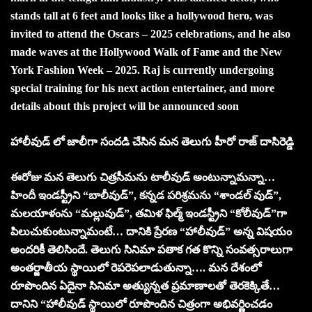
stands tall at 6 feet and looks like a hollywood hero, was
invited to attend the Oscars – 2025 celebrations, and he also
made waves at the Hollywood Walk of Fame and the New
York Fashion Week – 2025. Raj is currently undergoing
special training for his next action entertainer, and more
details about this project will be announced soon
హాలీవుడ్ లో జాలీగా
సందడి చేసిన మన
తెలుగు హీరో రాజ్ దాసిరెడ్డి
ఈరోజు మన తెలుగు చిత్రసీమను టాలీవుడ్ అంటున్నామన్నా…
హిందీ ఇండస్ట్రీని “బాలీవుడ్”, కన్నడ పరిశ్రమను “శాండల్ వుడ్”,
మలయాళంను “మల్లువుడ్”, తమిళ ఫిల్మ్ ఇండస్ట్రీని “కోలీవుడ్”గా
పిలుచుకుంటున్నామంటే… దానికి ప్రేరణ “హాలీవుడ్” అన్న విషయం
అందరికీ తెలిసిందే. తెలుగు సినిమా పతాక గత కొన్ని సంవత్సరాలుగా
అంతర్జాతీయ స్థాయిలో రెపరెపలాడుతున్నా…. మన దేశంలో
రూపొందిన ఏదైనా సినిమా అత్యున్నత ప్రమాణాలతో తెరకెక్కితే…
దానిని “హాలీవుడ్ స్థాయిలో రూపొందిన చిత్రంగా అభివర్ణించడం