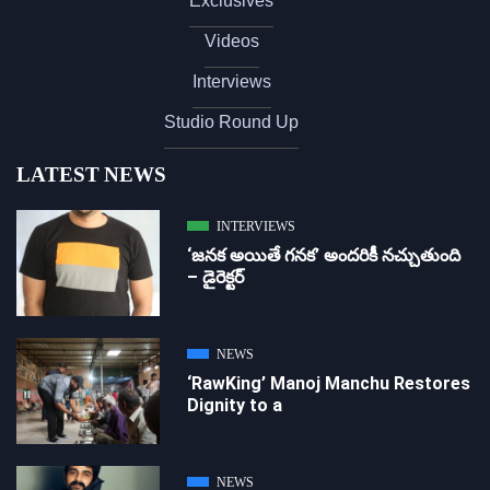
Exclusives
Videos
Interviews
Studio Round Up
LATEST NEWS
INTERVIEWS
‘జ‌న‌క అయితే గ‌న‌క‌’ అందరికీ నచ్చుతుంది
– డైరెక్ట‌ర్
NEWS
‘RawKing’ Manoj Manchu Restores
Dignity to a
NEWS