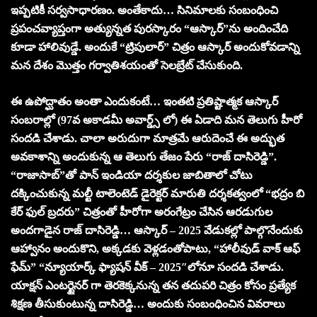
ఇప్పటికీ సర్వసాధారణం. అంతేకాదు… సినిమాలకు సంబంధించి
ప్రపంచవ్యాప్తంగా అత్యున్నత పురస్కారం “ఆస్కార్”ను అందించేది
కూడా హాలివుడ్డే. అందుకే “ట్రిపులార్” చిత్రం ఆస్కార్ అందుకోవడాన్ని
మన దేశం మొత్తం గర్వాతిశయంతో సెలబ్రేట్ చేసుకుంది.
ఈ ఉపోద్ఘాతం అంతా ఎందుకంటే… ఇంతటి ప్రతిష్టాత్మక ఆస్కార్
సంబరాల్లో (97వ అకాడమీ అవార్డ్స్ లో) ఈ ఏడాది మన తెలుగు హీరో
సందడి చేశాడు. చాలా అరుదుగా మాత్రమే ఆరుదెంచే ఈ అద్భుత
అవకాశాన్ని అందుకున్న ఆ తెలుగు తేజం పేరు “రాజ్ దాసిరెడ్డి”.
“రాజాసాబ్”తో పాన్ ఇండియా దర్శకుల జాబితాలో చోటు
దక్కించుకున్న మల్టీ టాలెంటెడ్ డైరెక్టర్ మారుతి దర్శకత్వంలో “భద్రం బి
కేర్ ఫుల్ బ్రదరు” చిత్రంతో హీరోగా అరంగేట్రం చేసిన ఆరడుగుల
అందగాడైన రాజ్ దాసిరెడ్డి… ఆస్కార్ – 2025 వేడుకల్లో పాల్గొనేందుకు
ఆహ్వానం అందుకొని, అక్కడకు వెళ్లడంతోపాటు, “హాలీవుడ్ వాక్ ఆఫ్
ఫేమ్” “న్యూయార్క్ ఫ్యాషన్ వీక్ – 2025″లోనూ సందడి చేశాడు.
యాక్షన్ ఎంటర్టైనర్ గా తెరకెక్కనున్న తన తదుపరి చిత్రం కోసం ప్రత్యేక
శిక్షణ తీసుకుంటున్న దాసిరెడ్డి… అందుకు సంబంధించిన వివరాలు