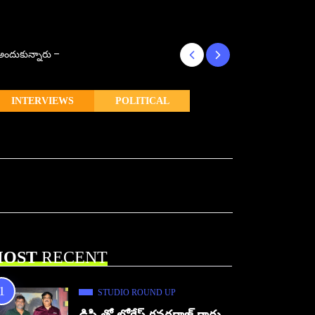
్ అందుకున్నారు –
కొరియన్ కనకరాజు క
INTERVIEWS
POLITICAL
OST
RECENT
STUDIO ROUND UP