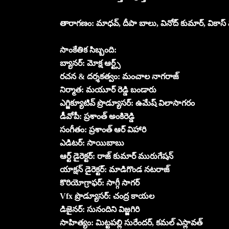
తారాగణం: మాధవ్, దీపా బాలు, వినోద్ కుమార్, వికాస్ వశి
సాంకేతిక సిబ్బంది:
బ్యానర్: మోక్ష ఆర్ట్స్
రచన & దర్శకత్వం: మంచాల నాగరాజ్
నిర్మాత: మయూర్ రెడ్డి బండారు
ఎగ్జిక్యూటివ్ ప్రొడ్యూసర్: ఉమేష్ విలాసాగరం
డీవోపీ: ప్రశాంత్ అంకిరెడ్డి
సంగీతం: ప్రశాంత్ ఆర్ విహారి
ఎడిటర్: సాయిబాబు
ఆర్ట్ డైరెక్టర్: రాజ్ కుమార్ మురుగేషన్
యాక్షన్ డైరెక్టర్: మాడిగొండ నటరాజ్
కొరియోగ్రాఫర్: సాగ్గీ సాగర్
Vfx ప్రొడ్యూసర్: చంద్ర కాయల
డిజైనర్: సునందిని విజ్జగిరి
సాహిత్యం: మిట్టపల్లి సురేందర్, కమల్ ఎస్లావత్