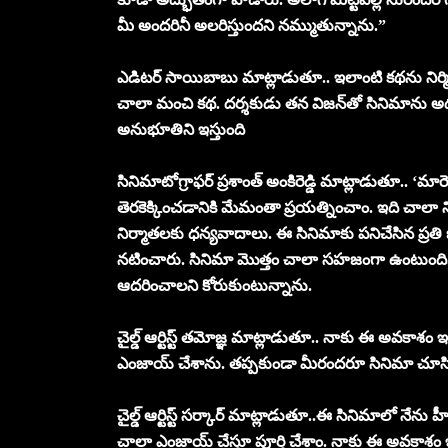
మీ అందరినీ అలరిస్తుందని నమ్ముతున్నాను.”
ఎడిటర్ సాయిబాబు మాట్లాడుతూ.. ఇలాంటి కథను నిర్మిం
చాలా మంచి కథ. దర్శకుడు తన విజన్‌తో సినిమాను అద్భ
అనుభూతిని ఇస్తుంది
సినిమాటోగ్రాఫర్ ప్రశాంత్ అంకిరెడ్డి మాట్లాడుతూ.. ‘మ
తెరకెక్కించడానికి మేమంతా ప్రయత్నించాం. ఇది చాలా
నిర్మాతలకు ధన్యవాదాలు. ఈ సినిమాకు పనిచేసిన ప్రతి
నటించారు. సినిమా మొత్తం చాలా సహజంగా ఉంటుంది. 
ఆదరించాలని కోరుకుంటున్నాను.
చైల్డ్ ఆర్టిస్ట్ తమోజ్ఞ మాట్లాడుతూ.. నాకు ఈ అవకాశం ఇ
ఎంజాయ్ చేశాను. తప్పకుండా మీరందరూ సినిమా చూసి మమ్
చైల్డ్ ఆర్టిస్ట్ సర్కార్ మాట్లాడుతూ..ఈ సినిమాలో నేన
చాలా ఎంజాయ్ చేస్తూ పూర్తి చేశాం. నాకు ఈ అవకాశ