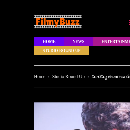
HOME
NEWS
ENTERTAINM
STUDIO ROUND UP
Home
Studio Round Up
మారెమ్మ తెలంగాణ రూటె