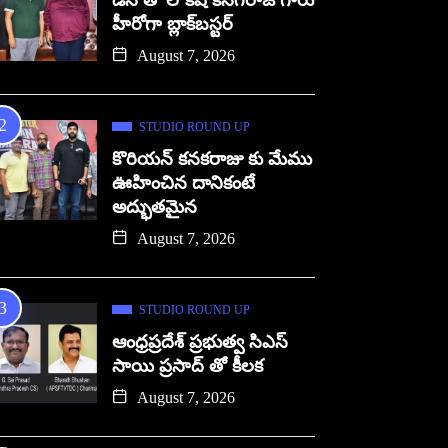
డిసి తో లోకేష్ కనగరాజ్ గారు
హీరోగా బ్లాక్‌బస్టర్
August 7, 2026
STUDIO ROUND UP
కొరియన్ కనకరాజు కు మేము
ఊహించిన దానికంటే
అద్భుతమైన
August 7, 2026
STUDIO ROUND UP
ఆంధ్రప్రదేశ్ ప్రభుత్వ సిఎస్
సాయి ప్రసాద్ తో కీలక
August 7, 2026