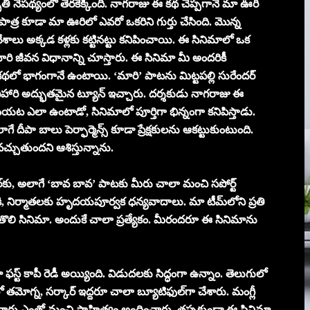
ి నేపథ్యంలో తెరకెక్కింది. నాగరాజు ఈ కథ చెప్పగానే మా ఊరి
ి పాత్ర కూడా మా ఊరిలో ఎవరో ఒకరిని గుర్తు చేసింది. మొన్న
ేశాలు అక్కడ కళ్లకు కట్టినట్టు కనిపించాయి. ఈ సినిమాలో ఒక
రి జీవన విధానాన్ని చూస్తారు. ఈ సినిమా మీ అందరికీ
 కథలో భాగంగానే ఉంటాయి. ‘మారి’ పాటను మిట్టపల్లి సురేందర్
విహారి అద్భుతమైన ట్యూన్ ఇచ్చారు. దర్శకుడు నాగరాజు ఈ
యట ఎలా ఉంటాడో, సినిమాలో పూర్తిగా భిన్నంగా కనిపిస్తాడు.
పా బాలు పెర్ఫార్మెన్స్ కూడా ప్రేక్షకులను ఆకట్టుకుంటుంది.
చ్చుతుందని ఆశిస్తున్నాను.
‌కు, అలాగే ‘బావ బావ’ పాటకు మీరు చాలా మంచి సపోర్ట్
కి, నిర్మాతలకు హృదయపూర్వక ధన్యవాదాలు. మా టీమ్‌లోని ప్రతి
ో తొలి సినిమా. అందుకే చాలా ప్రత్యేకం. మీరందరూ ఈ సినిమాను
ట్ కాపీ రెడీ అయ్యింది. విడుదలకు సిద్ధంగా ఉన్నాం. తెలుగులో
టలో తమోగ్న, సర్కార్ ఇద్దరూ చాలా బ్యూటిఫుల్‌గా చేశారు. మంగ్లీ
ర్ గారు ఎంతో మంచి సాహిత్యం అందించారు. తప్పకుండా ఈ సినిమా