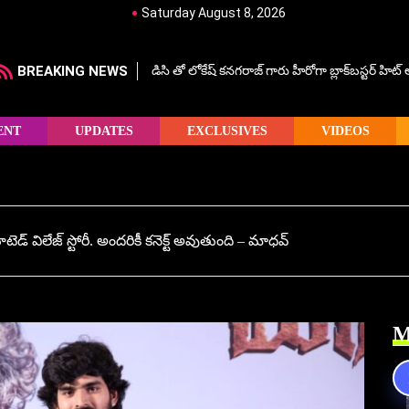
Saturday August 8, 2026
BREAKING NEWS
డిసి తో లోకేష్ కనగరాజ్ గారు హీరోగా బ్లాక్‌బస్టర్ హిట
ENT
UPDATES
EXCLUSIVES
VIDEOS
డ్ విలేజ్ స్టోరీ. అందరికీ కనెక్ట్ అవుతుంది – మాధవ్
M