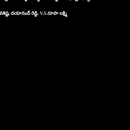
ష్ట, దయానంద్ రెడ్డి, V.S.రూపా లక్ష్మి