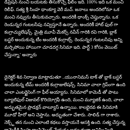
డిప్రెషన్ నుంచి బయటకు తీసుకొచ్చే ఫిలిం ఇది. 100% ఇది ఒక మంచి
రిలీఫ్. సత్య శ్రీ సింహ థాంక్యూ వెరీ మచ్. జనాలు అందరిలోనూ ఒక
మంచి నవ్వును తీసుకువచ్చారు. అందరికీ థాంక్స్ చెప్తున్నాను. ఒక
రెండున్నర గంటలసేపు నవ్విస్తూనే ఉన్నారు. అందరికీ హాట్ ఫుల్ గా
కంగ్రాచ్యులేషన్స్. మైత్రి మూవీ మేకర్స్ నవీన్ గారికి రవి గారికి, బ్లాక్
బస్టర్ అందుకున్న టీం అందరికీ కంగ్రాట్స్. రెండున్నర గంటలసేపు అన్ని
మర్చిపోయి హాయిగా చూడదగ్గ సినిమా ఇది. పార్ట్ 3 కోసం వెయిట్
చేస్తున్నా’ అన్నారు
డైరెక్టర్ శివ నిర్వాణ మాట్లాడుతూ ..యునానిమస్ టాక్ తో బ్లాక్ బస్టర్
అందుకున్న టీమ్ అందరికీ కంగ్రాజులేషన్స్. సినిమా చాలా గ్రిప్ంగా ఉంది
చాలా ఎంటర్టైనింగ్ గా ఫీల్ అయ్యాను. సినిమాలో కామెడీ తో పాటు
బ్యూటిఫుల్ విజువల్ కొరియోగ్రఫీ ఉంది, మంచి మ్యూజిక్ ఉంది, చాలా
అద్భుతమైన ప్రొడక్షన్ వాల్యూస్ ఉన్నాయి. కాలభైరవ ఈ సినిమాకి
మూడో హీరో అని చెప్తాను. అద్భుతంగా చేశారు. సాలిడ్ గా రాశారు.
నెక్స్ట్ తన నుంచి ఎలాంటి కథలు వస్తాయనే ఆసక్తి ఉంది. సత్య చేస్తున్న
కామెడీకి సింహ కాంప్లిమెంట్ చేయడం అద్భుతంగా అనిపించింది.