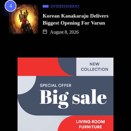
ENTERTAINMENT
Korean Kanakaraju Delivers
Biggest Opening For Varun
August 8, 2026