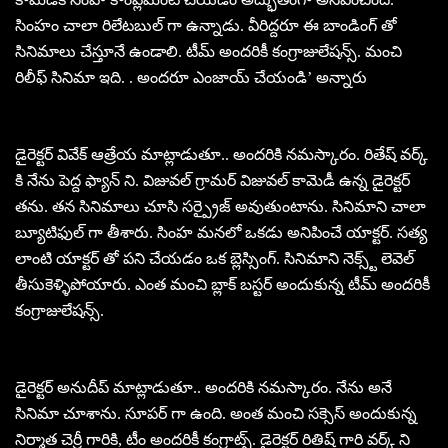
సింహం చాలా రిలేటబుల్ గా ఉన్నాడు. వీరిద్దరూ ఈ బాండింగ్ తో
సినిమాలు చేస్తూనే ఉండాలి. టీమ్ అందరికీ కంగ్రాజులేషన్స్. మంచి
రిలీఫ్ సినిమా ఇది. . అందరూ ఎంజాయ్ చేయండి’ అన్నారు
డైరెక్టర్ వివేక్ ఆత్రేయ మాట్లాడుతూ.. అందరికి నమస్కారం. రితేష్ వర్క్
కి నేను పెద్ద ఫ్యాన్ ని. విజువల్ గ్రామర్ విజువల్ కామెడీ ఉన్న డైరెక్టర్
తను. తన సినిమాలు చూసి సర్ప్రైజ్ అవుతుంటాను. సినిమాని చాలా
బ్యూటిఫుల్ గా తీశారు. సింహ మనలో ఒకడు అనిపించే యాక్టర్. సత్య
లాంటి యాక్టర్ తో పని చేయడం ఒక బ్లెస్సింగ్. సినిమాని నెక్స్ట్ లెవెల్
తీసుకెళ్ళిపోయారు. ఎంత మంచి బ్లాక్ బస్టర్ అందుకున్న టీమ్ అందరికీ
కంగ్రాజులేషన్స్.
డైరెక్టర్ అనుదీప్ మాట్లాడుతూ.. అందరికి నమస్కారం. నేను అనే
సినిమా చూశాను. సూపర్ గా ఉంది. అంత మంచి సక్సెస్ అందుకున్న
నిర్మాత చెర్రీ గారికి, టీం అందరికీ కంగ్రాట్స్. డైరెక్టర్ రితిష్ గారి వర్క్ ని