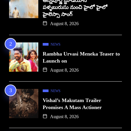
అన్నపూర్ణ స్టూడియోస్
పళ్ళబురుసు నుంచి హైలో హైలో
హైలెస్సా సాంగ్
August 8, 2026
NEWS
Rambha Urvasi Meneka Teaser to
Launch on
August 8, 2026
NEWS
Vishal’s Makutam Trailer
Promises A Mass Actioner
August 8, 2026