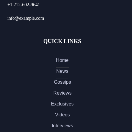
+1 212-602-9641
info@example.com
QUICK LINKS
Home
News
Gossips
Reviews
Exclusives
Videos
Interviews