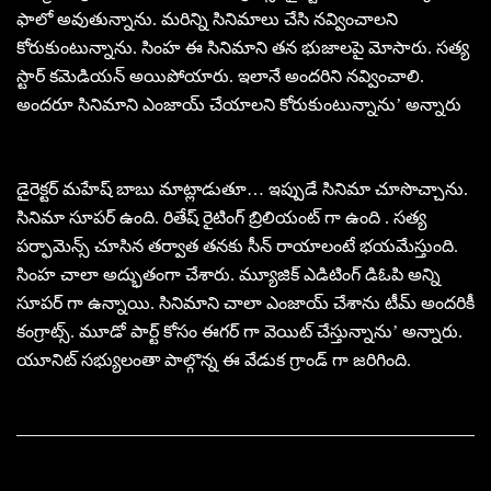
ఫాలో అవుతున్నాను. మరిన్ని సినిమాలు చేసి నవ్వించాలని
కోరుకుంటున్నాను. సింహ ఈ సినిమాని తన భుజాలపై మోసారు. సత్య
స్టార్ కమెడియన్ అయిపోయారు. ఇలానే అందరిని నవ్వించాలి.
అందరూ సినిమాని ఎంజాయ్ చేయాలని కోరుకుంటున్నాను’ అన్నారు
డైరెక్టర్ మహేష్ బాబు మాట్లాడుతూ… ఇప్పుడే సినిమా చూసొచ్చాను.
సినిమా సూపర్ ఉంది. రితేష్ రైటింగ్ బ్రిలియంట్ గా ఉంది . సత్య
పర్ఫామెన్స్ చూసిన తర్వాత తనకు సీన్ రాయాలంటే భయమేస్తుంది.
సింహ చాలా అద్భుతంగా చేశారు. మ్యూజిక్ ఎడిటింగ్ డిఓపి అన్ని
సూపర్ గా ఉన్నాయి. సినిమాని చాలా ఎంజాయ్ చేశాను టీమ్ అందరికీ
కంగ్రాట్స్. మూడో పార్ట్ కోసం ఈగర్ గా వెయిట్ చేస్తున్నాను’ అన్నారు.
యూనిట్ సభ్యులంతా పాల్గొన్న ఈ వేడుక గ్రాండ్ గా జరిగింది.