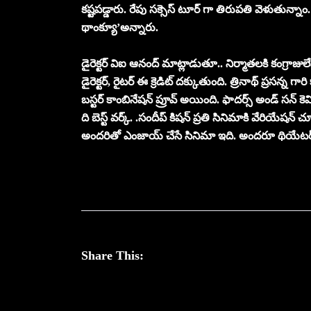
కష్టపడ్డారు. రేపు సక్సెస్ టూర్ గా తిరుపతి వెళుతున్నా
థాంక్యూ’అన్నారు.
డైరెక్టర్ విఐ ఆనంద్ మాట్లాడుతూ.. నిర్మాతలకి కంగ్రాజు
డైరెక్టర్, రైటర్ ఈ క్రెడిట్ దక్కుతుంది. త్రినాథ్ ప్రసన్న గ
బస్టర్ కాంబినేషన్ ప్రూవ్ అయింది. ఫాదర్స్ అండ్ సన్ కె
ది బెస్ట్ వర్క్. .సందీప్ కిషన్ ప్రతి సినిమాకి వేరియేషన్
అందరితో ఎంజాయ్ చేసే సినిమా ఇది. అందరూ థియేటర్స
Share This: