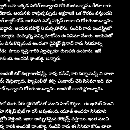
తర్వాత ఆమె ఇక్కడ సెటిల్ అవ్వాలని కోరుకుంటున్నాను. రీతూ గారు
టివారు. ఆయనకు రాస్తున్నప్పుడు అక్షరాలకి ఒక గౌరవం వస్తుందని
ాంగ్ బ్యాక్ బోన్. ఆయనకి ఎన్నో సక్సెస్ రావాలని కోరుకుంటున్నాను.
డారు. ఆయన సపోర్ట్ ని మర్చిపోలేను. సందీప్ గారు ఇండస్ట్రీలో
జ్ అయ్యారు. మమ్మల్ని నమ్మి మాకోసం ఈ సినిమా చేశారు. ఆయనతో
ం తీసుకొచ్చినంత అందంగా డైరెక్టర్ త్రినాథ్ గారు సినిమాల్ని
డగలేడు. సాయి కృష్ణ గారికి ఎల్లప్పుడూ రుణపడి ఉంటాను. ఇదే
నాకుంది. అందరికీ థాంక్యు.’అన్నారు.
ికీ బిగ్ కంగ్రాజులేషన్స్. రావు రమేష్ గారి పర్ఫామెన్స్ ని చాలా
ేస్తున్నారు. ఫ్యామిలీతో కల్సి ఎంజాయ్ చేసే సినిమా ఇది. మా
హిట్ ఇవ్వాలని కోరుకుంటున్నాను. అందరికీ థాంక్యు’అన్నారు.
్రవరిలో ఊరు పేరు భైరవకోనతో మంచి హిట్ కొట్టాం. ఈ ఇయర్ మంచి
ినిమా సక్సెస్ ఫుల్ గా రన్ అవుతుంది. యూత్ అందరూ సినిమాని
లోకి వెళ్తుంది. ఇంకా అద్భుతమైన కలెక్షన్స్ వస్తాయి. ఇంత మంచి
 ప్రసన్న గారికి అందరికీ థాంక్యూ. సందీప్ గారు ఈ సినిమా కోసం చాలా