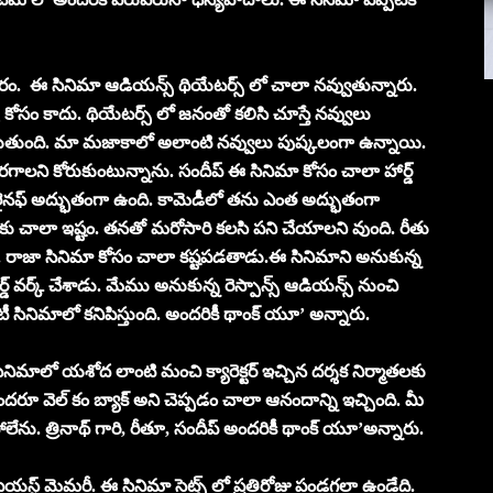
రం. ఈ సినిమా ఆడియన్స్ థియేటర్స్ లో చాలా నవ్వుతున్నారు.
కోసం కాదు. థియేటర్స్ లో జనంతో కలిసి చూస్తే నవ్వులు
ుతుంది. మా మజాకాలో అలాంటి నవ్వులు పుష్కలంగా ఉన్నాయి.
ెరగాలని కోరుకుంటున్నాను. సందీప్ ఈ సినిమా కోసం చాలా హార్డ్
తన లైనఫ్ అద్భుతంగా ఉంది. కామెడీలో తను ఎంత అద్భుతంగా
ాకు చాలా ఇష్టం. తనతో మరోసారి కలసి పని చేయాలని వుంది. రీతు
ం. రాజా సినిమా కోసం చాలా కష్టపడతాడు.ఈ సినిమాని అనుకున్న
వర్క్ చేశాడు. మేము అనుకున్న రెస్పాన్స్ ఆడియన్స్ నుంచి
ీ సినిమాలో కనిపిస్తుంది. అందరికీ థాంక్ యూ’ అన్నారు.
నిమాలో యశోద లాంటి మంచి క్యారెక్టర్ ఇచ్చిన దర్శక నిర్మాతలకు
ి. అందరూ వెల్ కం బ్యాక్ అని చెప్పడం చాలా ఆనందాన్ని ఇచ్చింది. మీ
ిపోలేను. త్రినాథ్ గారి, రీతూ, సందీప్ అందరికీ థాంక్ యూ’అన్నారు.
యస్ట్ మెమరీ. ఈ సినిమా సెట్స్ లో ప్రతిరోజు పండగలా ఉండేది.