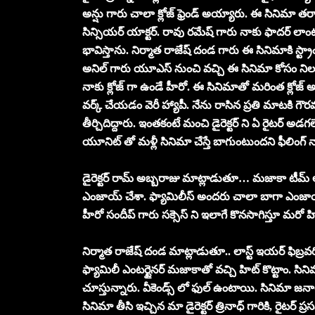
అన్షు గారు చాలా క్లోజ్ ఫ్రెండ్ అయ్యారు. ఈ సినిమా 
సిన్సియర్ యాక్టర్. రావు రమేష్ గారు నాకు ఫాదర్ లాం
భావిస్తాను. నిర్మాత రాజేష్ దండ గారు ఈ సినిమాకి స్ట్ర
అనిల్ గారు యూఎస్ నుంచి వచ్చి ఈ సినిమా కోసం నిలబడ్
నాకు క్లోజ్ గా ఉండే హీరో. ఈ సినిమాతో మరింత క్లో
వర్క్ చేయడం వెరీ హ్యాపీ. నేను రాసిన ప్రతి మాటకి గౌరవ
తీర్చిదిద్దారు. ఇంతకంటే మంచి డైరెక్టర్ ని ఏ రైటర్ అ
యూనిట్ తో మళ్లీ సినిమా చేస్తే బాగుంటుందని ఫీలింగ్ 
డైరెక్టర్ రామ్ అబ్బరాజు మాట్లాడుతూ… మజాకా టీమ్ అందర
ఎంజాయ్ చేశా. ఫ్యామిలీస్ అందరు చాలా బాగా ఎంజాయ్ చ
హీరో సందీప్ గారు సక్సెస్ ని ఇలాగే కొనసాగిస్తూ మరో 
నిర్మాత రాజేష్ దండ మాట్లాడుతూ.. లాస్ట్ ఇయర్ ఫిబ
ఫ్యామిలీ ఎంటర్టైనర్ మజాకాతో వచ్చి హిట్ కొట్టాం. స
చూస్తున్నారు. వీకెండ్స్ లో ఫుల్ ఉంటాయి. సినిమా జనాల్
సినిమా తీసి ఇచ్చిన మా డైరెక్టర్ త్రినాధ్ గారికి, రైటర్