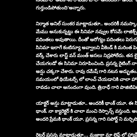
గుర్తుండిపోతుంది’అన్నారు.
నిర్మాత అనిల్ సుంకర మాట్లాడుతూ.. అందరికీ నమస్కా
మేము అనుకున్నట్టు ఈ సినిమా నవ్వుల కోసమే లాజిక్స్ 
పదింతలు అవుతాయి. దీంతో ఆరోగ్యం పదింతలు పెరుగ
సినిమా ఇలాగే కంటిన్యూ అవ్వాలని వీకెండ్ కి మరింత ప
వర్క్ చేశారు లాస్ట్ వన్ మంత్ అసలు నిద్రపోలేదు. 
చేయగలడో ఈ సినిమా నిరూపించింది. ప్రసన్న రైటింగ్ న
అన్షు చక్కగా చేశారు. రావు రమేష్ గారి నటన అద్భుత
సమయంలో థియేటర్స్ లో లాంచ్ చేయడానికి చాలా హార్డ్ 
రావడం చాలా ఆనందంగా వుంది. త్రినాధ్ గారి పాజిటివిట
యాక్టర్ అన్షు మాట్లాడుతూ.. అందరికీ థాంక్ యూ. ఈ సి
థాంక్. నా క్యారెక్టర్ కి చాలా మంచి రెస్పాన్స్ వస్తుంద
అందరి ప్రేమకి థాంక్ యూ. ప్రసన్న గారి సపోర్ట్ ని మర్చ
రైటర్ ప్రసన్న మాట్లాడుతూ… మజాకా మా లైఫ్ లో హ్యాపీ