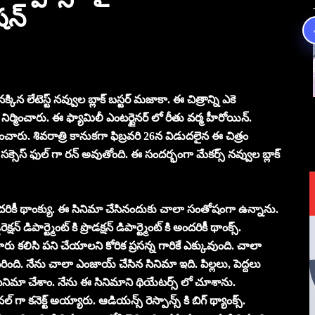
షన్
్కిన లేటెస్ట్ నవ్వుల బ్లాక్ బస్టర్ మజాకా. ఈ చిత్రాన్ని ఎకె
ా నిర్మించారు. ఈ ఫ్యామిలీ ఎంటర్టైనర్ లో రీతు వర్మ హీరోయిన్.
చారు. శివరాత్రి కానుకగా ఫిబ్రవరి 26న విడుదలైన ఈ చిత్రం
ి సక్సెస్ ఫుల్ గా రన్ అవుతోంది. ఈ సందర్భంగా మేకర్స్ నవ్వుల బ్లాక్
ందరికీ థాంక్యు. ఈ సినిమా చేసినందుకు చాలా సంతోషంగా ఉన్నాను.
ిపార్ట్మెంట్ కి ప్రొడక్షన్ డిపార్ట్మెంట్ కి అందరికీ థాంక్స్.
 గారు కలిసి పని చేయాలని కోరిక ప్రసన్న గారికే ఎక్కువుంది. చాలా
ది. నేను చాలా ఎంజాయ్ చేసిన సినిమా ఇది. పిల్లలు, పెద్దలు
 సినిమా చేశాం. నేను ఈ సినిమాని థియేటర్స్ లో చూశాను.
 కనెక్ట్ అయ్యారు. ఆడియన్స్ రెస్పాన్స్ కి బిగ్ థ్యాంక్స్.