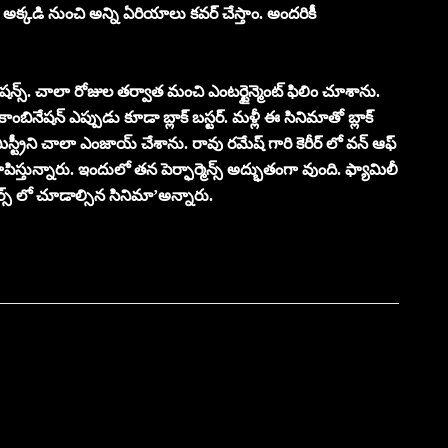
ం. అక్కడి నుంచి అన్ని ఏరియాలు కవర్ చేస్తాం. అందరికీ
లేషన్స్. చాలా రోజుల తర్వాత మంచి ఎంటర్టైన్మెంట్ ఫిలిం చూశాను.
ారి కాంబినేషన్ ఎప్పుడు కూడా బ్లాక్ బస్టర్. మళ్లీ ఈ సినిమాతో బ్లాక్
మిస్ట్రీని చాలా ఎంజాయ్ చేశాను. రావు రమేష్ గారి కెరీర్ లో వన్ ఆఫ్
 చూపిస్తున్నారు. ఇందులో తన పెర్ఫార్మెన్స్ అద్భుతంగా వుంది. ఫ్యామిలీ
్ లో చూడాల్సిన సినిమా’అన్నారు.