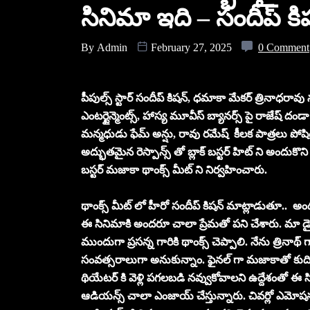
సినిమా ఇది – సందీప్ కి
By
Admin
February 27, 2025
0 Comment
పీపుల్స్ స్టార్ సందీప్ కిషన్, ధమాకా మేకర్ త్రినాధరావు నక
ఎంటర్టైన్మెంట్స్, హాస్య మూవీస్ బ్యానర్స్ పై రాజేష్ దండ
మన్మధుడు ఫేమ్ అన్షు, రావు రమేష్ కీలక పాత్రలు పోషిం
అద్భుతమైన రెస్పాన్స్ తో బ్లాక్ బస్టర్ హిట్ ని అందుకొన
బస్టర్ మజాకా థాంక్స్ మీట్ ని నిర్వహించారు.
థాంక్స్ మీట్ లో హీరో సందీప్ కిషన్ మాట్లాడుతూ.. అ
ఈ సినిమాకి అందరూ చాలా ప్రేమతో పని చేశారు. మా డైరెక్షన్ డ
ముందుగా ప్రసన్న గారికి థాంక్స్ చెప్పాలి. నేను త్రినాథ్
సంవత్సరాలుగా అనుకున్నాం. ఫైనల్ గా మజాకాతో కుదిరిం
థియేటర్ కి వెళ్లి పగలబడి నవ్వుకోవాలని ఉద్దేశంతో ఈ
ఆడియన్స్ చాలా ఎంజాయ్ చేస్తున్నారు. చివర్లో ఎమోషనల్ గా