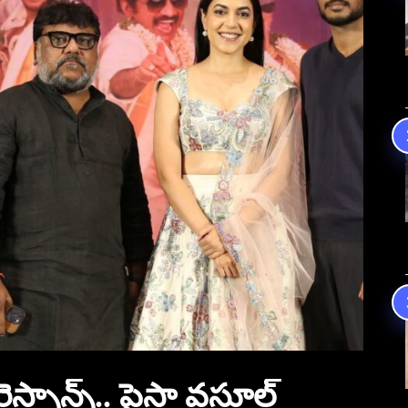
స్పాన్స్.. పైసా వసూల్