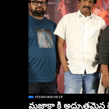
STUDIO ROUND UP
మజాకా కి అద్భుతమైన రె