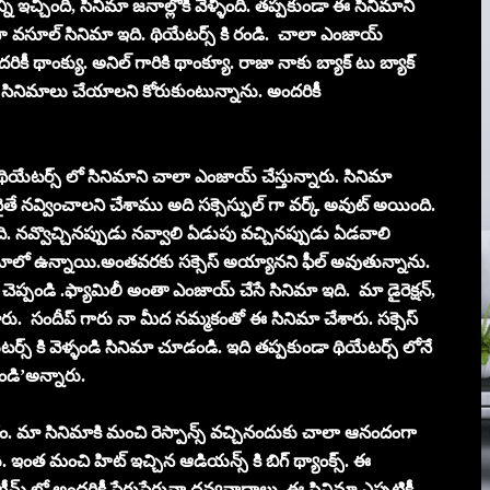
చ్చింది, సినిమా జనాల్లోకి వెళ్ళింది. తప్పకుండా ఈ సినిమాని
పైసా వసూల్ సినిమా ఇది. థియేటర్స్ కి రండి. చాలా ఎంజాయ్
రికీ థాంక్యు. అనిల్ గారికి థాంక్యూ. రాజా నాకు బ్యాక్ టు బ్యాక్
సినిమాలు చేయాలని కోరుకుంటున్నాను. అందరికీ
 థియేటర్స్ లో సినిమాని చాలా ఎంజాయ్ చేస్తున్నారు. సినిమా
ైతే నవ్వించాలని చేశాము అది సక్సెస్ఫుల్ గా వర్క్ అవుట్ అయింది.
ి. నవ్వొచ్చినప్పుడు నవ్వాలి ఏడుపు వచ్చినప్పుడు ఏడవాలి
ిమాలో ఉన్నాయి.అంతవరకు సక్సెస్ అయ్యానని ఫీల్ అవుతున్నాను.
చెప్పండి .ఫ్యామిలీ అంతా ఎంజాయ్ చేసే సినిమా ఇది. మా డైరెక్షన్,
 చేశారు. సందీప్ గారు నా మీద నమ్మకంతో ఈ సినిమా చేశారు. సక్సెస్
 కి వెళ్ళండి సినిమా చూడండి. ఇది తప్పకుండా థియేటర్స్ లోనే
యండి’అన్నారు.
ం. మా సినిమాకి మంచి రెస్పాన్స్ వచ్చినందుకు చాలా ఆనందంగా
. ఇంత మంచి హిట్ ఇచ్చిన ఆడియన్స్ కి బిగ్ థ్యాంక్స్. ఈ
 లో అందరికీ పేరుపేరునా ధన్యవాదాలు. ఈ సినిమా ఎప్పటికీ