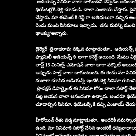
ఆడియన్స్ సినిమా చాలా బాగుందని చెప్పడం ఆనందాన్ని ఇ
థియేటర్లోకి వెళ్లి చూడండి. చాలా ఎంజాయ్ చేస్తారు. 
చేస్తారు. మా ఈవెంట్ కి గెస్ట్ గా అతిథులుగా వచ్చిన అంద
రెండు మంచి సినిమాలు ఇచ్చాడు. తను మరిన్ని మంచి 
థాంక్యు’అన్నారు.
డైరెక్టర్ త్రినాధరావు నక్కిన మాట్లాడుతూ.. ఆడియన్స్
ఫ్యామిలీ ఆడియన్స్ కి బాగా కనెక్ట్ అయింది. మేము ఏద
లాస్ట్ 15 మినిట్స్ ఎమోషన్ చాలా బాగా వర్కౌట్ అయింద
అప్పుడు హెల్త్ చాలా బాగుంటుంది. ఈ రెండు మా సిన
మజాకా చూసిన ఆడియన్స్ ఇంటికి వెళ్లి సినిమా గురించి 
ప్రొడక్షన్ డిపార్ట్మెంట్ ఈ సినిమా కోసం చాలా సపోర్ట్
పట్ల ఆయన చాలా ఆనందంగా ఉన్నారు. అందరూ థియేటర్స్
చూడాల్సిన సినిమా. థియేటర్స్ కి వచ్చి ఎంజాయ్ చే
హీరోయిన్ రీతు వర్మ మాట్లాడుతూ.. అందరికీ నమస్కార
ఉంది. మా సినిమాకి సపోర్ట్ చేసిన అందరికీ ధన్యవాదాలు
సినిమాలో అవకాశం రావడం చాలా ఆనందంగా ఉంది. టీమ్