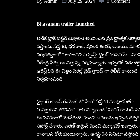
By
Admin
July 29, 2024
0 Comment
Bhavanam trailer launched
అనేక బ్లాక్ బస్టర్ చిత్రాలని అందించిన ప్రతిష్టాత్మక నిర్మా
వస్తోంది. సప్తగిరి, ధనరాజ్, షకలక శంకర్, అజయ్, మాళవి
దర్శకత్వంలో రూపొందిన సస్పెన్స్ థ్రిల్లర్ ‘భవనమ్’. స
వీరేంద్ర సీర్వి ఈ చిత్రాన్ని నిర్మిస్తున్నారు. ఇప్పటికే 
ఆగస్ట్ 9న ఈ చిత్రం వరల్డ్ వైడ్ గ్రాండ్ గా రిలీజ్ కాను
నిర్వహించింది.
ట్రైలర్ లాంచ్ ఈవెంట్ లో హీరో సప్తగిరి మాట్లాడుతూ…
ని పెట్టుకొని తొలిసారి వారి నిర్మాణంలో హారర్ కామెడీ 
ఈ సినిమాతో నెరవేరింది. మంచి అవకాశం ఇచ్చిన దర్శకుడ
సపోర్ట్ చేశారు. చరణ్ అర్జున్ మంచి మ్యూజిక్ ఇచ్చారు. 
రావాలని కోరుకుంటున్నాను. ఆగస్ట్ 9న సినిమా వస్తోంది. 