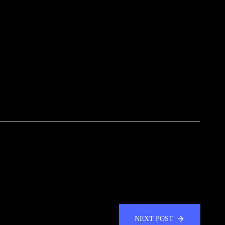
NEXT POST