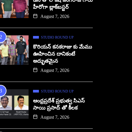
డిసి తో లోకేష్ కనగరాజ్ గారు
హీరోగా బ్లాక్‌బస్టర్
August 7, 2026
STUDIO ROUND UP
కొరియన్ కనకరాజు కు మేము
ఊహించిన దానికంటే
అద్భుతమైన
August 7, 2026
STUDIO ROUND UP
ఆంధ్రప్రదేశ్ ప్రభుత్వ సిఎస్
సాయి ప్రసాద్ తో కీలక
August 7, 2026