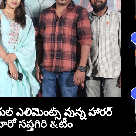
ల్ ఎలిమెంట్స్ వున్న హారర్
ీరో సప్తగిరి &టీం