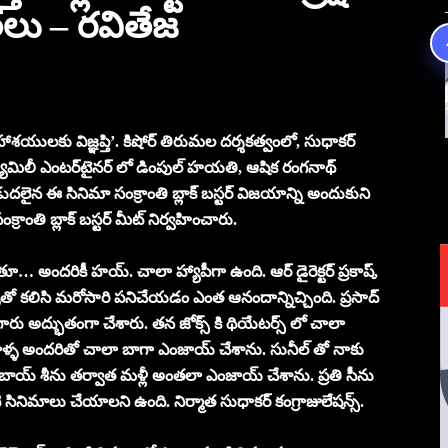
ు – రవితేజ
హాశయులకు విజ్ఞప్తి’. కిషోర్ తిరుమల దర్శకత్వంలో, సుధాకర్
ఈ ఫ్యామిలీ ఎంటర్‌టైనర్ లో డింపుల్ హయతి, ఆషిక రంగనాథ్
లైన ఈ సినిమా సంక్రాంతి బ్లాక్ బస్టర్ విజయాన్ని అందుకుని
రాంతి బ్లాక్ బస్టర్ మీట్ నిర్వహించారు.
ూ… అందరికీ హయ్. చాలా హ్యాపీగా ఉంది. ఆర్ డైరెక్టర్ ప్రకాష్,
వాళ్ళతో కలిసి మరోసారి పనిచేయడం ఎంత ఆనందాన్నిచ్చింది. ప్రసాద్
గారు అద్భుతంగా చేశారు. తన జోక్స్ కి థియేటర్స్ లో చాలా
 వాళ్ళ అందరితో చాలా బాగా ఎంజాయ్ చేశాను. సునీల్ తో నాకు
. దుబాయ్ శీను తర్వాత మళ్లీ అంతలా ఎంజాయ్ చేశాను. ప్రతి సీను
ినిమాలు చేయాలని ఉంది. నిర్మాత సుధాకర్ కంగ్రాజులేషన్స్.