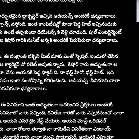
అద్భుతమైన బ్లాక్బస్టర్ ఇచ్చిన ఆడియన్స్ అందరికీ ధన్యవాదాలు.
్స్ వస్తోంది. ఇంత కాంపిటీషన్లో కూడా పెద్ద హిట్ ఇచ్చినందుకు
ఉంటే తప్పకుండా థియేటర్స్ కి వెళ్లి చూడండి. ఫుల్ ఎంటర్టైన్మెంట్.
న్నెల కిషోర్ గారికి సునీల్ అన్నకి అందరికీ పేరుపేరునా ధన్యవాదాలు.
ఈ సంక్రాంతి సక్సెస్ మీట్ మాకు ఎంతో స్పెషల్. ఇందులో చేసిన
 క్యారెక్టర్ తో రిలేట్ అవుతున్నారు. కిషోర్ గారు అద్భుతంగా ఆ
మా. నేను ఆయనకి పెద్ద ఫ్యాన్ ని. నా ఫస్ట్ హీరో, ఫస్ట్ హిట్. ఇది
 రావడం ఇంకా సంతోషాన్ని కలిగించింది. ఆడియన్స్ సినిమాని చాలా
 పేరుపేరునా ధన్యవాదాలు.
. ఈ సినిమాని ఇంత అద్భుతంగా ఆదరించిన ప్రేక్షకులు అందరికీ
 సినిమాలో నాకు వచ్చింది. రవితేజ గారితో నాకు ఎప్పటినుంచో చాలా
నిషి. ఆయన ఎవరి టైం వేస్ట్ చేయరు. ఆయన మోస్ట్ ఒరిజినల్
. చాలా రోజుల తర్వాత నా కామెడీని విపరీతంగా ఎంజాయ్
పారు. సుధాకర్ గారు చాలా మంచి ప్రొడ్యూసర్. ఆయనకి ఎప్పుడూ