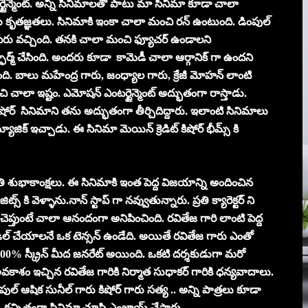
్టైన్మెంట్. అన్ని సినిమాలతో పాటు మా సినిమా కూడా చాలా
ు కృతజ్ఞతలు. సినిమాకి ఇంకా చాలా మంచి రన్ ఉంటుంది. డింపుల్
ి పేరు వచ్చింది. తనకి చాలా మంచి ఫ్యూచర్ ఉండాలని
ర్మ్ చేసింది. అందరు కూడా కామెడీ చాలా ఆర్గానిక్ గా ఉందని
ంగ్ ఉంది. బాలు మహేంద్ర గారు, జంధ్యాల గారు, క్రేజీ మోహన్ లాంటి
ంచి చాలా ఇష్టం. ఎమోషన్ ఎంటర్టైన్మెంట్ అద్భుతంగా రాస్తాడు.
ోర్ సినిమాని తను అద్భుతంగా తీర్చిదిద్దారు. ఇలాంటి సినిమాలు
జిక్ ఇచ్చాడు. ఈ సినిమా మెయిన్ క్రెడిట్ కిషోర్ భీమ్స్ కి
ంతి శుభాకాంక్షలు. ఈ సినిమాకి ఇంత పెద్ద విజయాన్ని అందించిన
 కి వెళ్ళాను.నాన్ స్టాప్ గా నవ్వుతున్నారు. ప్రతి క్యారెక్టర్ ని
చెప్తుంటే చాలా ఆనందంగా అనిపించింది. రవితేజ గారి లాంటి పెద్ద
హ్యాండిల్ చేయాలనే ఒక టెన్సన్ ఉండేది. అయితే రవితేజ గారు ఎంతో
 100% స్క్రీన్ మీద జనరేట్ అయింది. ఒకటి దర్శకుడుగా మరో
ం ఇచ్చిన రవితేజ గారికి నిర్మాత సుధాకర్ గారికి ధన్యవాదాలు.
ుల్ ఆషిక సునీల్ గారు కిషోర్ గారు సత్య .. అన్ని పాత్రలు కూడా
. కచ్చితంగా సినిమా చూసి ఎంజాయ్ చేస్తారు.