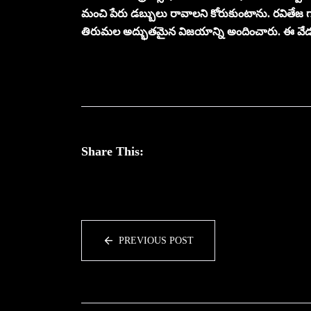
మంచి పేరు డబ్బులు రావాలని కోరుకుంటాను. రవితేజ గారు రేస
తిరుమల అద్భుతమైన విజయాన్ని అందించారు. ఈ వేడ
Share This:
PREVIOUS POST