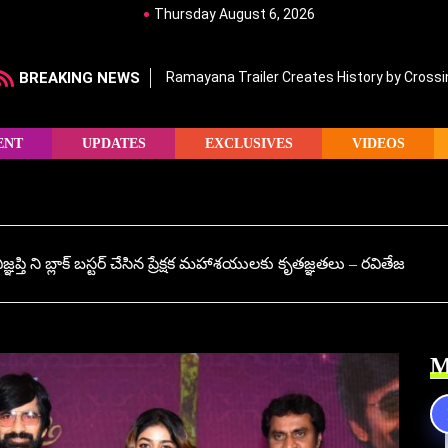
Thursday August 6, 2026
BREAKING NEWS
Ramayana Trailer Creates History by Crossin
ENT
UPDATES
EXCLUSIVES
VIDEOS
ప్తి ని బ్లాక్ బస్టర్ చేసిన ప్రేక్షక మహాశయులకు కృతజ్ఞతలు – రవితేజ
M