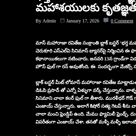
మహాశయులకు కృతజ్ఞతల
By
Admin
January 17, 2026
0 Comment
మాస్ మహారాజా రవితేజ సంక్రాంతి బ్లాక్ బస్టర్ ‘భర్త మ
చెరుకూరి ఎస్ఎల్‌వి సినిమాస్ బ్యానర్‌పై నిర్మించిన 
కథానాయికలుగా నటించారు. జనవరి 13న గ్రాండ్‌గా విడుద
హౌస్ ఫుల్ గా రన్ అవుతోంది. ఈ సందర్భంగా మేకర్స్ సంక్
బ్లాక్ బస్టర్ మీట్ లోమాస్ మహారాజా రవితేజ మాట్లాడుత
డిఓపి ప్రసాద్ తో ఎన్నో ఏళ్ళుగా వర్క్ చేస్తున్నాను. 
సినిమాని చాలా కలర్ ఫుల్ గా తీశారు. మురళీధర్ గౌడ్ 
ఎంజాయ్ చేస్తున్నారు. అలాగే కిషోర్ సత్య గెటప్ శీను
చాలా మంచి ఫ్రెండ్షిప్ ఉంది. మేము ఫ్యామిలీ ఫ్రెండ్స్
విపరీతంగా ఎంజాయ్ చేశా. తనతో మళ్ళీ మళ్ళీ ఇలాంటి స