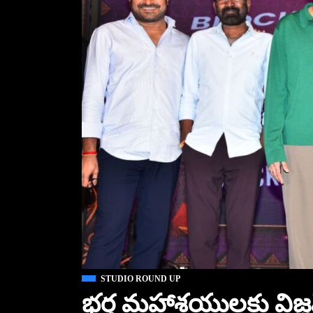
STUDIO ROUND UP
భర్త మహాశయులకు విజ్ఞప్తి న