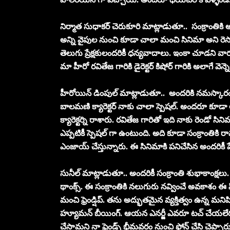
నిర్మాత సుధాకర్ చెరుకూరి మాట్లాడుతూ.. సంక్రాంతికి 
అన్ని వైపుల నుంచి కూడా చాలా మంచి సినిమా అని రెస్పాన
తెలుగు ప్రేక్షకులందరికీ ధన్యవాదాలు. ఇంకా చూడని వారు 
మా హీరో రవితేజ గారికి డైరెక్టర్ కిషోర్ గారికి అలాగే వె
హీరోయిన్ డింపుల్ మాట్లాడుతూ.. అందరికి నమస్కారం. 
బాలమణి క్యారెక్టర్ నాకు చాలా స్పెషల్. అందరూ కూడా ఆ
క్యారెక్టర్ని రాశారు. రవితేజ గారితో ఇది నాకు రెండో సిని
ఎప్పటికీ స్పెషల్ గా ఉంటుంది. అది కూడా సంక్రాంతికి
ఎంజాయ్ చేస్తున్నారు. ఈ సినిమాకి పనిచేసిన అందరికీ
సునీల్ మాట్లాడుతూ.. అందరికీ సంక్రాంతి శుభాకాంక్షలు
థాంక్స్. ఈ సంక్రాంతికి నలుగురు నవ్వించే అవకాశం ఈ
మంచి ఫ్రెండ్షిప్. తను అద్భుతమైన వ్యక్తిత్వం ఉన్న మ
హ్యూమన్ బీయింగ్. ఆయన ఎనర్జీ ఎవరూ టచ్ చేయలేరు
చేసామని నా ఫ్రెండ్స్ భీమవరం నుంచి ఫోన్ చేసి చెప్