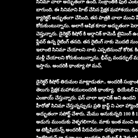
సినిమా చాలా అద్భుతంగా ఉంది. సంక్రాంతికి ఫుల్ ఎంటర
బాగుంది. ఈ సినిమాని హిట్ చేసిన ప్రేక్షక మహాశయులక
క్యారెక్టర్ అద్భుతంగా చేసింది. తన పాత్రకి చాలా మంచ
కోరుకుంటున్నాను. అలాగే ఆషిక కూడా అద్భుతంగా పెర్ఫా
చెప్తున్నారు. డైరెక్టర్ కిషోర్ కి ఆర్గానిక్ కామెడీ టైమి
ఫ్లేవర్ ఉన్న రైటింగ్ తనది. తన రైటింగ్ నాకు మొదటి ను
ఇలాంటి సినిమా చేయాలని నాకు ఎప్పటినుంచో కోరిక. కిష
మళ్లీ చేయాలని కోరుకుంటున్నాను. భీమ్స్ వండర్ఫుల్ మ్యూ
ఇస్తాను. అందరికీ థాంక్యూ సో మచ్.
డైరెక్టర్ కిషోర్ తిరుమల మాట్లాడుతూ.. అందరికీ సంక్రా
తెలుగు ప్రేక్షక మహాశయులందరికీ థాంక్యూ. థియేటర్ విజిట్స్
ఎంజాయ్ చేస్తున్నారు. ఫన్ చాలా ఆర్గానిక్ అని ఉందని 
హీరోతో సినిమా చేస్తున్నప్పుడు ప్రతి క్రాఫ్ట్ ని ఎలా 
అద్భుతంగా సపోర్ట్ చేశారు. మేము అనుకున్నది 100 కి
అడుగు ముందుకు వెళ్ళగలిగాను. మాకు ఇంత మంచి అవకాశ
ఆ టెక్నీషియన్స్ అందరికీ పేరుపేరునా ధన్యవాదాలు. డింప
హిలేరియస్ గా వచ్చాయి. అందరూ ధియేటర్ కి వెళ్ళండి