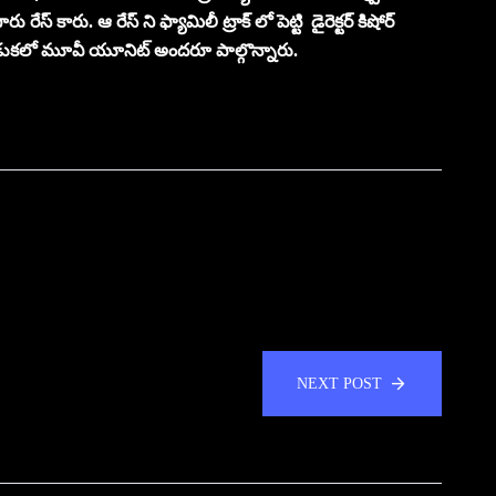
్ కారు. ఆ రేస్ ని ఫ్యామిలీ ట్రాక్ లో పెట్టి డైరెక్టర్ కిషోర్
ుకలో మూవీ యూనిట్ అందరూ పాల్గొన్నారు.
NEXT POST