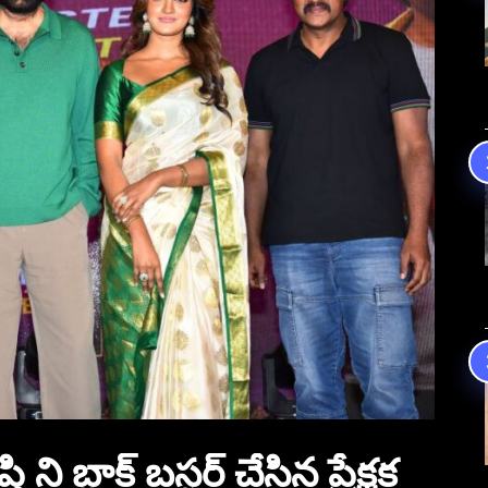
ి బ్లాక్ బస్టర్ చేసిన ప్రేక్షక