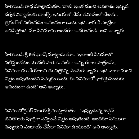
హీరోయిన్ రాధ మాట్లాడుతూ..‘నాకు ఇంత మంచి అవకాశం ఇచ్చిన
దర్శక నిర్మాతలకు థాంక్స్. ఇనియతో నేను తమిళంలో చేశాను.
త్రిగుణ్‌తో నటించడం ఆనందంగా ఉంది. ఇది నాకు రీ ఎంట్రీలా
అనిపిస్తోంది. మా సినిమాను అందరూ ఆదరించండి’ అని అన్నారు.
హీరోయిన్ శ్రీజిత ఘోష్ మాట్లాడుతూ.. ‘ఇలాంటి సినిమాలో
నటిస్తుండటం మొదటి సారి. ఓ నటిగా అన్ని రకాల పాత్రలను,
సినిమాలను చేయాలని ఈ చిత్రాన్ని ఎంచుకున్నాను. ఇది చాలా మంచి
చిత్రం అవుతుందని నమ్మకం ఉంది. ఈ సినిమాలో భాగమైనందుకు
ఆనందంగా ఉంది’ అని అన్నారు.
సినిమాటోగ్రఫర్ విజయశ్రీ మాట్లాడుతూ.. ‘ఇప్పుడున్న టెన్షన్
జీవితాలకు పూర్తిగా నవ్వించే చిత్రం అవుతుంది. అందరూ హాయిగా
నవ్వుకుని ఎంజాయ్ చేసేలా సినిమా ఉంటుంది’ అని అన్నారు.