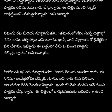
మూవీని చేస్తున్నారు. తెలుగులో నేను నటిస్తున్నాను. తమిళంలో నా
పాత్రను రవి మరియ గారు చేస్తున్నారు. ఈ చిత్రం మంచి సక్సెస్
సాధిస్తుందని నమ్ముతున్నాను’ అని అన్నారు.
న‌టుడు రవి మరియ మాట్లాడుతూ.. ‘తమిళంలో నేను ఎన్నో చిత్రాల్లో
నటించాను. దర్శకత్వం వహించాను. ఖుషీ, నాని చిత్రాలకు కో డైరెక్టర్‌గా
పని చేశాను. ఇప్పుడు ఈ చిత్రంలో నేను ఓ మంచి పాత్రను
పోషిస్తున్నాను.’ అని అన్నారు.
హీరోయిన్ ఇనియ మాట్లాడుతూ.. ‘నాకు తెలుగు అంతగా రాదు. ఈ
సినిమా అయ్యేలోపు నేర్చుకుంటాను. ఇది నాకు 45వ సినిమా.
బాలనటిగా కెరీర్ మొదలు పెట్టాను. ఇందులో నేను నందిని అనే మంచి
పాత్రను చేస్తున్నాను. ఈ చిత్రంలో భాగమైనందుకు ఆనందంగా ఉంది’
అన్నారు.