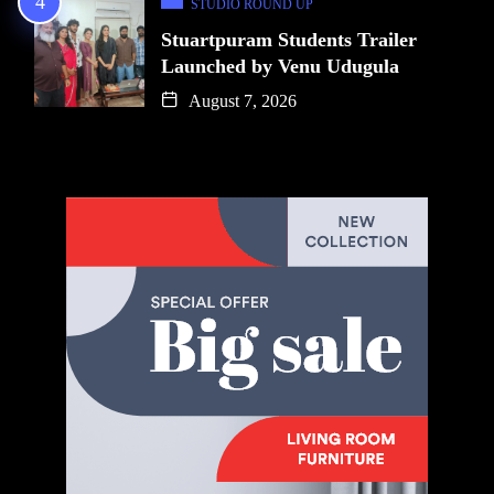
STUDIO ROUND UP
Stuartpuram Students Trailer
Launched by Venu Udugula
August 7, 2026