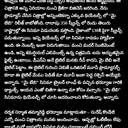
అప్పుడే ఈ మూవీ ఎంత పెద్ద సక్సెస్ అవుతుంది అనేది అర్థమైంది. ఈ
చిత్రానికి అన్ని ఏరియాల నుంచి క్రేజీగా బిజినెస్ జరిగింది. నేను
ప్రొడ్యూస్ చేసిన చిత్రాల్లో అన్నింటికన్నా ఎక్కువ థియేటర్స్ లో “మై
బేబి” రిలీజ్ కాబోతోంది. దాదాపు 350 స్క్రీన్స్ లో రెండు తెలుగు
రాష్ట్రాల్లో ఈ సినిమా విడుదలకు వస్తోంది. నైజాంలో 130కి పైగా స్క్రీన్స్
పడుతున్నాయి. ఇన్ని థియేటర్స్ లో నా సినిమా రావడం హ్యాపీగా
ఉంది. ఈ నెంబర్స్ ఇంకా పెరుగుతాయి. మంచి మదర్ సెంటిమెంట్
ఉండి, అన్ని కమర్షియల్ ఎలిమెంట్స్ ఉన్న చిత్రమిది. ఐదు అద్భుతమైన
ఫైట్స్ ఉంటాయి. డీఎన్ఏ అనే టైటిల్ మనకు రీచ్ కాదని, మై బేబి అనే
టైటిల్ పెట్టాం. ఈ టైటిల్ గురించి చెబితే ఒరిజినల్ మూవీ ప్రొడ్యూసర్స్
కూడా ఈ టైటిల్ మేము పెడితే మా మూవీ ఇంకా పెద్ద సక్సెస్ అయ్యేది
అన్నారు. “మై బేబి” సినిమా ట్రైలర్ లాంఛ్ కు వచ్చిన భరద్వాజ గారికి
థ్యాంక్స్. ఆయన ఎంతో బిజీగా ఉన్నా మా కోసం వచ్చారు. “మై బేబి”
సినిమాను థియేటర్స్ లో చూసి ఆదరించాలని కోరుతున్నా. అన్నారు.
దర్శక నిర్మాత తమ్మారెడ్డి భరద్వాజ మాట్లాడుతూ – సురేష్ కొండేటి
ఎన్నో మంచి చిత్రాలను మనకు అందించాడు. అప్పట్లో ఓటీటీలు లేవు
కాబట్టి మరో భాషలోని సినిమా మనం చూడాలంటే డబ్బింగ్ లోనే