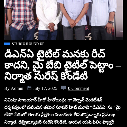
STUDIO ROUND UP
డీఎన్ఏ టైటిల్ మనకు రీచ్
కాదని, మై బేబి టైటిల్ పెట్టాం –
నిర్మాత సురేష్ కొండేటి
By
Admin
July 17, 2025
0 Comment
నిమిషా సాజయాన్ హీరో హీరోయిన్లు గా నెల్సన్ వెంకటేశన్
దర్శకత్వంలో నటించిన తమిళ సూపర్ హిట్ మూవీ “డీఎన్ఏ”ను “మై
బేబి” పేరుతో తెలుగు ప్రేక్షకుల ముందుకు తీసుకొస్తున్నారు ప్రముఖ
నిర్మాత, డిస్ట్రిబ్యూటర్ సురేష్ కొండేటి. ఆయన యష్ ఫిలిం ఫ్యాక్టరీ