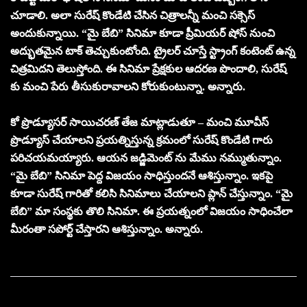
చూడాలి. అలా సురేష్ కొండేటి చేసిన చిత్రాలన్నీ మంచి సక్సెస్
అందుకున్నాయి. “మై బేబి” సినిమా కూడా ప్రీమియర్ షోస్ నుంచి
అద్భుతమైన టాక్ తెచ్చుకుంటోంది. ట్రైలర్ చూస్తే స్ట్రాంగ్ కంటెంట్ ఉన్న
చిత్రమిదని తెలుస్తోంది. ఈ సినిమా ప్రేక్షకుల ఆదరణ పొందాలి, సురేష్
కు మంచి పేరు తీసుకురావాలని కోరుకుంటున్నా. అన్నారు.
కో ప్రొడ్యూసర్ సాయిచరణ్ తేజ మాట్లాడుతూ – మంచి మూవీస్
ప్రొడ్యూస్ చేయాలని ప్రయత్నిస్తున్న క్రమంలో సురేష్ కొండేటి గారు
పరిచయమయ్యారు. ఆయన జడ్జిమెంట్ ను మేము నమ్ముతున్నాం.
“మై బేబి” సినిమా పెద్ద విజయం సాధిస్తుందనే ఆశిస్తున్నాం. ఇకపై
కూడా సురేష్ గారితో కలిసి సినిమాలు చేయాలని ప్లాన్ చేస్తున్నాం. “మై
బేబి” మా సంస్థకు తొలి సినిమా. ఈ ప్రయత్నంలో విజయం సాధించేలా
మీరంతా సపోర్ట్ చేస్తారని ఆశిస్తున్నాం. అన్నారు.