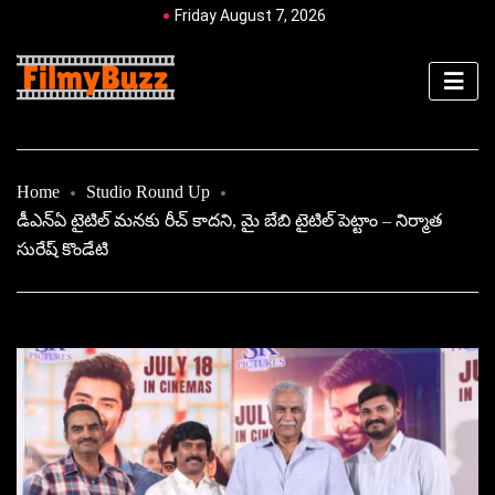
Friday August 7, 2026
Home
Studio Round Up
డీఎన్ఏ టైటిల్ మనకు రీచ్ కాదని, మై బేబి టైటిల్ పెట్టాం – నిర్మాత
సురేష్ కొండేటి