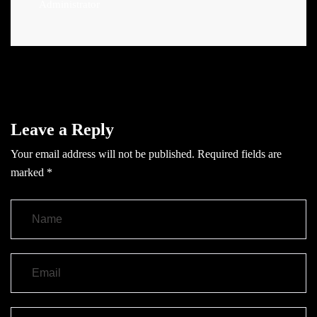
Administrator
Leave a Reply
Your email address will not be published.
Required fields are
marked
*