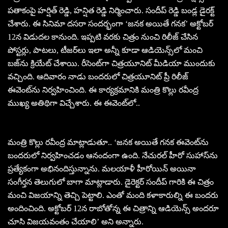
పతాకంపై హర్షిత్‌ రెడ్డి, హన్షిత రెడ్డి నిర్మించారు. సందీప్‌ రెడ్డి బండ్ల డైరక్ట్
చేశారు. ఈ సినిమా ద‌స‌రా సంద‌ర్భంగా ‘జనక అయితే గనక’ అక్టోబ‌ర్
12న విడుద‌ల కానుంది. ఇప్పటి వరకు చిత్రం నుంచి రిలీజ్ చేసిన
పోస్టర్లు, పాటలు, టీజర్‌లు ఇలా అన్నీ కూడా ఆడియెన్స్‌లో మంచి
బజ్‌ను క్రియేట్ చేశాయి. రీసెంట్‌గా చిత్రయూనిట్ మీడియా ముందుకు
వచ్చింది. ఆదివారం నాడు బందరులో చిత్రయూనిట్ ప్రీ రిలీజ్
ఈవెంట్‌ను నిర్వహించింది. ఈ కార్యక్రమానికి మంత్రి కొల్లు రవీంద్ర
ముఖ్య అతిథిగా విచ్చేశారు. ఈ ఈవెంట్‌లో..
మంత్రి కొల్లు రవీంద్ర మాట్లాడుతూ.. ‘జనక అయితే గనక ఈవెంట్‌ను
బందరులో నిర్వహించడం ఆనందంగా ఉంది. నేచురల్ హీరో సుహాస్‌ను
ప్రత్యేకంగా అభినందిస్తున్నాను. మలయాళీ హీరోయిన్ అయినా
సంగీర్తన తెలుగులో బాగా మాట్లాడారు. డైరెక్టర్ సందీప్ గారికి ఈ చిత్రం
మంచి విజయాన్ని తెచ్చి పెట్టాలి. ఎంతో మంది కళాకారుల్ని ఈ బందరు
అందించింది. అక్టోబర్ 12న రాబోతోన్న ఈ చిత్రాన్ని ఆడియెన్స్ అందరూ
చూసి విజయవంతం చేయాలి’ అని అన్నారు.