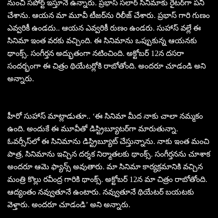
నుంచీ సపోర్ట్ ఇస్తూనే ఉన్నారు. ప్రభాస్ సలార్ సినిమాకు రైటర్‌గా పని
చేశాను. ఆయన మా మూవీ టీజర్‌ను రిలీజ్ చేశారు. ప్రభాస్ గారి గుణం
ఎవ్వరికీ ఉండదు.. ఆయన ఎవ్వరికీ రుణం ఉండరు. సుహాస్ వల్లే ఈ
సినిమా ఇంత వరకు వచ్చింది. ఈ సినిమాను ఒప్పుకున్న ఆయనకు
థాంక్స్. సంగీర్తన అద్భుతంగా నటించింది. అక్టోబర్ 12న దసరా
సందర్భంగా ఈ చిత్రం థియేటర్లోకి రాబోతోంది. అందరూ చూడండి అని
అన్నారు.
హీరో సుహాస్ మాట్లాడుతూ.. ‘ఈ సినిమా మీద నాకు చాలా నమ్మకం
ఉంది. అందుకే ఈ మూవీతో డిస్ట్రిబ్యూటర్‌గా మారుతున్నా.
ఓవర్సీస్‌లో ఈ సినిమాను డిస్ట్రిబ్యూట్ చేస్తున్నాను. నాకు ఇంత మంచి
పాత్ర, సినిమాను ఇచ్చిన దర్శక నిర్మాతలకు థాంక్స్. సంగీర్తనను చూశాక
అందరూ ఆమె ఫ్యాన్స్ అవుతారు. మా సినిమా కార్యక్రమానికి వచ్చిన
మంత్రి కొల్లు రవీంద్ర గారికి థాంక్స్. అక్టోబర్ 12న మా చిత్రం రాబోతోంది.
ఆద్యంతం నవ్వుతూనే ఉంటారు. నవ్వుతూనే థియేటర్ బయటకు
వెళ్తారు. అందరూ చూడండి’ అని అన్నారు.