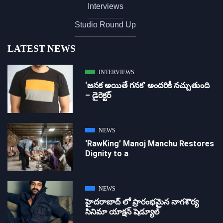
Interviews
Studio Round Up
LATEST NEWS
INTERVIEWS
‘జ‌న‌క అయితే గ‌న‌క‌’ అందరికీ నచ్చుతుంది
– డైరెక్ట‌ర్
NEWS
‘RawKing’ Manoj Manchu Restores
Dignity to a
NEWS
హైదరాబాద్ లో ప్రారంభమైన నాగశౌర్య
సినిమా యాక్షన్ షెడ్యూల్