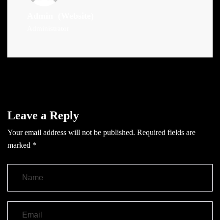
Admin
(Website)
Administrator
Leave a Reply
Your email address will not be published.
Required fields are
marked
*