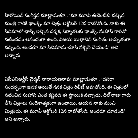
హీరోయిన్ సంగీర్తన మాట్లాడుతూ.. ‘మా మూవీ ఈవెంట్‌కు వచ్చిన
మంత్రి గారికి థాంక్స్. మా చిత్రం అక్టోబర్ 12న రాబోతోంది. నాకు ఈ
సినిమాలో ఛాన్స్ ఇచ్చిన దర్శక, నిర్మాతలకు థాంక్స్. సుహాస్ గారితో
నటించడం ఆనందంగా ఉంది. విజయ్ బుల్గానిన్ సంగీతం అద్భుతంగా
వచ్చింది. అందరూ మా సినిమాను చూసి సక్సెస్ చేయండి’ అని
అన్నారు.
ఏపీఎస్ఆర్టీసీ చైర్మన్ నారాయణరావు మాట్లాడుతూ.. ‘దసరా
సందర్భంగా జనక అయితే గనక చిత్రం రిలీజ్ అవుతోంది. ఈ చిత్రంలో
నటించిన సుహాస్ ఎంత కష్టపడి ఈ స్థాయికి వచ్చాడు. దిల్ రాజు గారు
తీసే చిత్రాలు సందేశాత్మకంగా ఉంటాయి. ఆయన నాకు మంచి
మిత్రుడు. ఈ మూవీ అక్టోబర్ 12న రాబోతోంది. అందరూ చూడండి’
అని అన్నారు.