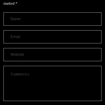
marked
*