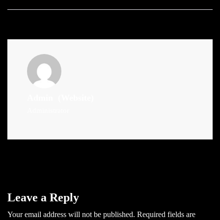
Admin
(Website)
Administrator
Leave a Reply
Your email address will not be published.
Required fields are