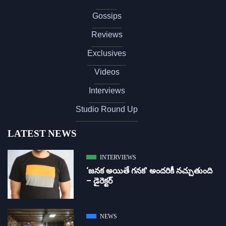
Gossips
Reviews
Exclusives
Videos
Interviews
Studio Round Up
LATEST NEWS
INTERVIEWS
‘జ‌న‌క అయితే గ‌న‌క‌’ అందరికీ నచ్చుతుంది
– డైరెక్ట‌ర్
NEWS