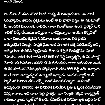
లాంచ్ చేశారు.
సాంగ్ లాంచ్ ఈవెంట్ లో హీరో దుశ్యంత్ మాట్లాడుతూ.. అందరికీ
నమస్కారం. తెలుగు ప్రేక్షకులు అంటే నాకు చాలా ఇష్టం. ఈ సినిమాతో
మీ అందరికి ముందుకు రావడం చాలా సంతోషంగా ఉంది. డైరెక్టర్ సుని
గారితో వర్క్ చేయడం అదృష్టంగా భావిస్తున్నాను. ఆయన కన్నడలో
చాలా విజయవంతమైన సినిమాలు అందించారు. గత వైభవ
అద్భుతమైన స్క్రిప్టు. హిస్టరీ మైథాలజీ సనాతన ధర్మ ఎలిమెంట్స్ అన్నీ
అద్భుతంగా కుదిరిన స్క్రిప్ట్ ఇది. తెలుగు కన్నడ రెండిట్లోనూ షూట్
చేసాము. ఆశిక రంగనాథన్ తన కెరీర్ లో బెస్ట్ పెర్ఫార్మన్స్ ఈ సినిమాల్లో
చేశారు. ఈ సినిమాల తనతో కలిసి నటించడం చాలా ఆనందంగా ఉంది.
ఈ సినిమాకి పనిచేసిన ప్రతి టెక్నీషియన్ తమ కెరీర్ బెస్ట్ వర్క్ ఇచ్చారు.
శాండీ గారు అద్భుతమైన మ్యూజిక్ ఇచ్చారు. ఆయన బ్యాక్ గ్రౌండ్
స్కోర్ తో సినిమా నేను నెక్స్ట్ లెవెల్ తీసుకువచ్చారు. అనురాగ్
అద్భుతంగా పాడారు. ఈ సినిమాకి పనిచేసిన ప్రతి ఒక్కరికి పేరుపేరునా
ధన్యవాదాలు. ఇది చాలా పెద్ద ప్రాజెక్టు. మా నిర్మాత ఎక్కడ కాంప్రమైజ్
కాకుండా గ్రాండ్ స్కేల్ లో తీశారు. రీసెంట్ ఓజి సినిమా బ్లాక్ బస్టర్ హిట్