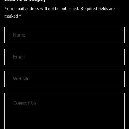
Your email address will not be published.
Required fields are
marked
*