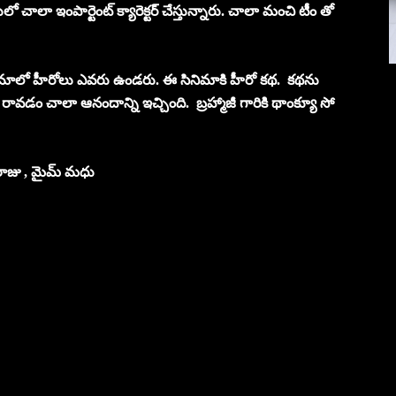
 చాలా ఇంపార్టెంట్ క్యారెక్టర్ చేస్తున్నారు. చాలా మంచి టీం తో
ిమాలో హీరోలు ఎవరు ఉండరు. ఈ సినిమాకి హీరో కథ. కథను
ావడం చాలా ఆనందాన్ని ఇచ్చింది. బ్రహ్మాజీ గారికి థాంక్యూ సో
రాజు , మైమ్ మధు