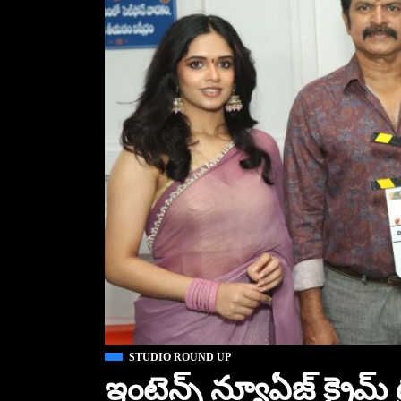
STUDIO ROUND UP
ఇంటెన్స్ న్యూఏజ్ క్రైమ్ థ