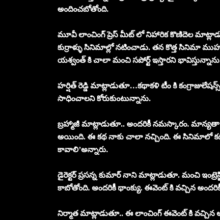
అందించబోతోంది.
మూవీ లాంచింగ్ ప్రెస్ మీట్ లో నిహారిక కొణిదెల మాట్లాడ
కుర్రాళ్ళు సినిమాల్లో నటించాడు. తన కొత్త సినిమా ము
యశ్వంత్ కి చాలా మంచి సపోర్ట్ ఇస్తారని భావిస్తున్నాన
హర్షిత్ రెడ్డి మాట్లాడుతూ…కథాకళి టీం కి కంగ్రాజులేషన్
సాధించాలని కోరుకుంటున్నాను.
బ్రహ్మాజీ మాట్లాడుతూ.. అందరికీ నమస్కారం. మాన్యతా ప్
అయింది. ఈ కథ నాకు చాలా నచ్చింది. ఈ సినిమాలో కథ హీరో.
కావాలి’అన్నారు.
డైరెక్టర్ ప్రసన్న కుమార్ నాని మాట్లాడుతూ. మంచి ఇంట్రెస్టింగ్
కాబోతోంది. అందరికీ థాంక్యు. ఈవెంట్ కి వచ్చిన అందరిక
నిర్మాత మాట్లాడుతూ.. ఈ లాంచింగ్ ఈవెంట్ కి వచ్చిన