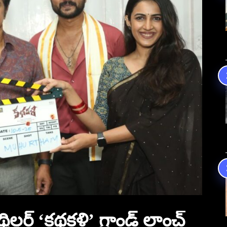
్రిల్లర్ ‘కథకళి’ గ్రాండ్ లాంచ్