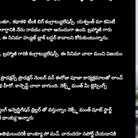
ుతూ.. కథాకళి టీంకి బిగ్ కంగ్రాట్యులేషన్స్. యశ్వంత్ మా కమిటీ
హూర్తానికి నేను రావడం చాలా ఆనందంగా ఉంది. బ్రహ్మాజీ గారు
ు. ఈ సినిమా హ్యుజ్ బ్లాక్ బస్టర్ కావాలని కోరుకుంటున్నాను.
స్. బ్రహ్మాజీ గారికి కంగ్రాట్యులేషన్స్. ఈ సినిమా చాలా మంచి విజయం
రొడక్షన్స్ ప్రొడక్షన్ నెంబర్ వన్ ఈరోజు పూజా కార్యక్రమాలతో లాంచ్
 కాన్సెప్ట్ చాలా బాగుంది. నెక్స్ట్ మంత్ మీ బ్లెస్సింగ్స్
 ఇన్వెస్టిగేషన్ థ్రిల్లర్ తో వస్తున్నాం నెక్స్ట్ మంత్ షూట్ స్టార్ట్
ీ థాంక్యు’అన్నారు
 అతిథులందరికీ థాంక్యూ సో మచ్. వారందరూ సపోర్ట్ చేయడానికి