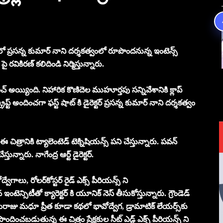
్స్ లో ప్రసన్న కుమార్ నాని దర్శకత్వంలో రూపొందనున్న ఇంటెన్స్
పై రవికిరణ్ కలిదిండి నిర్మిస్తున్నారు.
 అయ్యింది. నిహారిక కొణిదెల ముహూర్తపు సన్నివేశానికి క్లాప్
క్రిప్ట్ అందించగా ఫస్ట్ షాట్ కి డైరెక్టర్ ప్రసన్న కుమార్ నాని దర్శకత్వం
్రానికి ట్యాలెంటెడ్ టెక్నిషియన్స్ పని చేస్తున్నారు. పవన్
్నారు. నాగేంద్ర ఆర్ట్ డైరెక్టర్.
భావోద్వేగాలు, రోలర్‌కోస్టర్ రైడ్ ఎక్స్ పీరియన్స్ ని
న్సిటీతో క్యారెక్టర్ కి యూనిక్ నెస్ తీసుకోస్తున్నారు. గ్రౌండెడ్
దామరాజు మధూ ప్రీత కూడా కథలో భావోద్వేగ, డ్రామాటిక్ లేయర్స్‌కు
పొందించబడుతున్న ఈ చిత్రం ప్రేక్షకుల సీట్ ఎడ్జ్ ఎక్స్ పీరియన్స్ ని