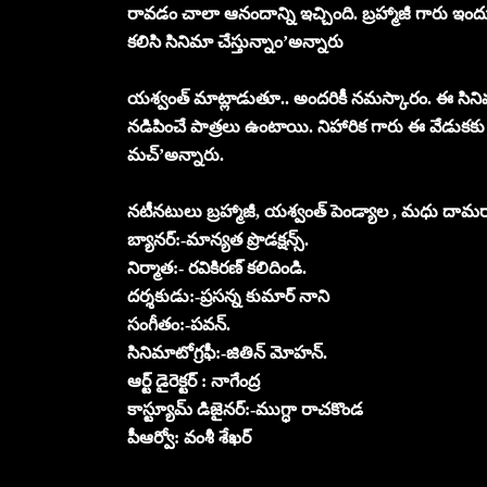
రావడం చాలా ఆనందాన్ని ఇచ్చింది. బ్రహ్మాజీ గారు ఇందులో
కలిసి సినిమా చేస్తున్నాం’అన్నారు
యశ్వంత్ మాట్లాడుతూ.. అందరికీ నమస్కారం. ఈ సిన
నడిపించే పాత్రలు ఉంటాయి. నిహారిక గారు ఈ వేడుకకు ర
మచ్’అన్నారు.
నటీనటులు బ్రహ్మాజీ, యశ్వంత్ పెండ్యాల , మధు దామ
బ్యానర్:-మాన్యత ప్రొడక్షన్స్.
నిర్మాత:- రవికిరణ్ కలిదిండి.
దర్శకుడు:-ప్రసన్న కుమార్ నాని
సంగీతం:-పవన్.
సినిమాటోగ్రఫీ:-జితిన్ మోహన్.
ఆర్ట్ డైరెక్టర్ : నాగేంద్ర
కాస్ట్యూమ్ డిజైనర్:-ముగ్ధా రాచకొండ
పీఆర్వో: వంశీ శేఖర్