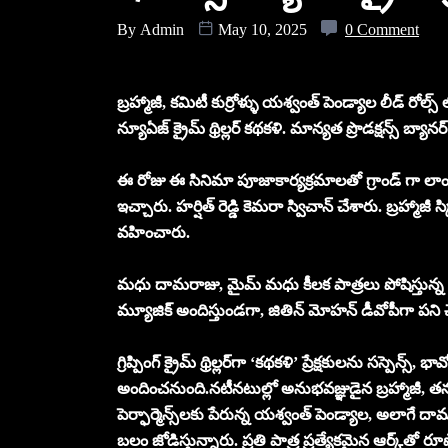
By
Admin
May 10, 2025
0 Comment
బ్రహ్మాజీ, కమిటీ కుర్రోళ్ళు యశ్వంత్ పెండ్యాల లీడ్ రోల
న్యూఏజ్ క్రైమ్ థ్రిల్లర్ కథకళి. మాన్యత ప్రొడక్షన్స్ బ్యానర్ 
ఈ రోజు ఈ సినిమా పూజాకార్యక్రమాలతో గ్రాండ్ గా లాంచ్
ఇచ్చారు. హర్షిత్ రెడ్డి కెమరా స్విచాన్ చేశారు. బ్రహ్మాజీ స్
వహించారు.
మధు దామరాజు, మైమ్ మధు కీలక పాత్రలు పోషిస్తున్న ఈ చిత
మ్యూజిక్ అందిస్తుండగా, జితిన్ మోహన్ డీవోపీగా పని చేస్తున
గ్రిప్పింగ్ క్రైమ్ థ్రిల్లర్‌గా ‘కథకళి’ ప్రేక్షకులను సస్పెన్స్, 
అందించనుంది.నటీనటుల్లో అనుభవజ్ఞుడైన బ్రహ్మాజీ, తన ఇంటె
పెర్ఫార్మెన్స్‌లకు పేరున్న యశ్వంత్ పెండ్యాల, అలాగే 
బలం జోడిస్తున్నారు. ప్రతి పాత్ర ప్రత్యేకమైన ఆర్క్‌తో రూ