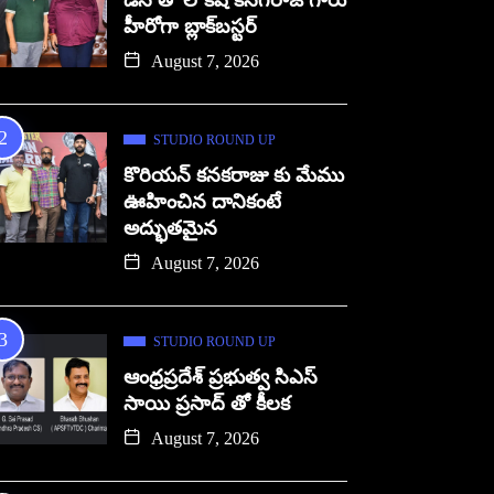
డిసి తో లోకేష్ కనగరాజ్ గారు
హీరోగా బ్లాక్‌బస్టర్
August 7, 2026
STUDIO ROUND UP
కొరియన్ కనకరాజు కు మేము
ఊహించిన దానికంటే
అద్భుతమైన
August 7, 2026
STUDIO ROUND UP
ఆంధ్రప్రదేశ్ ప్రభుత్వ సిఎస్
సాయి ప్రసాద్ తో కీలక
August 7, 2026