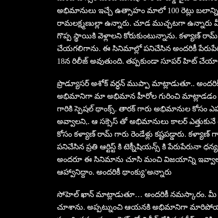
అభిమానులు ఇచ్చే ఉత్సాహం మాలో 100 రెట్లు బలాన్ని ఇస
రామలక్ష్మణుల్లా ఉన్నారు. చూడ ముచ్చటగా ఉన్నారు
గొప్ప స్థాయికి వెళ్లాలని కోరుకుంటున్నాను. కళ్యాణ్ ర
చేయగలిగాను. ఈ సినిమాల్లో పనిచేసిన అందరికీ పేరు
18న రిలీజ్ అవుతుంది. తప్పకుండా సూపర్ హిట్ చేయా
ప్రొడ్యూసర్ అశోక్ వర్ధన్ ముప్పా మాట్లాడుతూ.. 
అభిమానిగా మా అభిమాన హీరోల గురించి మాట్లాడడం న
గారికి స్పెషల్ థాంక్స్. తారక్ గారు అభిమానుల కోసం 
అవ్వాలని,. ఆ సక్సెస్ తో అభిమానులు కాలర్ ఎత్తుకునే
కోసం కళ్యాణ్ రామ్ గారు రెండేళ్లు కష్టపడ్డారు. కళ్యా
పనిచేసిన ప్రతి ఆర్టిస్ట్ కి టెక్నీషియన్స్ కి పేరుపేరున
అందరూ ఈ సినిమాను చూసి మంచి విజయాన్ని ఇవ్వాలని కో
ఆహ్వానిద్దాం. అందరికీ థాంక్యు’అన్నారు
సోహెల్ ఖాన్ మాట్లాడుతూ… అందరికీ నమస్కారం. మీ ప్
చూశాను. అప్పట్నుంచి ఆయనకి అభిమానిగా మారిపోయాన