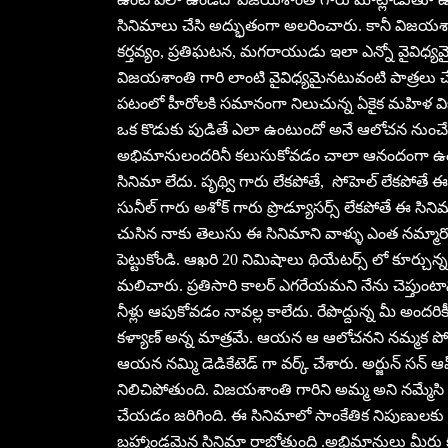
సినిమాలు చేసి అద్భుతంగా అలరించారు. కానీ విజయ
కర్తవ్యం, ప్రతిఘటన, మగరాయుడు ఇలా ఎన్నో వైవిధ్యమ
విజయశాంతి గారి లాంటి వైవిధ్యమైనటువంటి పాత్రలు 
పటంలో హీరోలకి సమానంగా నిలుచున్న ఏకైక మహిళ విజయ
ఒక కొడుకు పుడితే ఎలా ఉంటుందో అనే ఆలోచన నుంచే
అభిమానులందరినీ కలుసుకోవడం చాలా ఆనందంగా ఉంద
సినిమా లేదు. పృథ్వి గారు లేకపోతే, సోహెల్ లేకపోతే ఈ స
సునీల్ గారు అశోక్ గారు ప్రొడ్యూసర్స్ లేకపోతే ఈ సినిమా
చుసిన నాకు తెలుసు ఈ సినిమాని వాళ్ళు ఎంత నమ్మా
పెట్టుకోండి. ఆఖరి 20 నిమిషాలు థియేటర్స్ లో కూర్చున్న
మలిచారు. ప్రతిసారి కాలర్ ఎగరేయమని నేను చెప్తుంటాను
నీళ్లు ఆపుకోవడం నావల్ల కాలేదు. రేపొద్దున్న మీ అం
కళ్యాణ్ అన్న మాత్రమే. ఆయన ఆ ఆలోచనని నమ్మక పోయి 
ఆయన నమ్మి డెడికేటెడ్ గా వర్క్ చేశారు. అర్జున్ సన్ 
నిలిచిపోతుంది. విజయశాంతి గారిని అమ్మ అని నమ్మేసి చే
చేయడం జరిగింది. ఈ సినిమాలో సాంకేతిక నిపుణులకు
బ్రహ్మాండమైన సినిమా రాబోతుంది .అభిమానులు మీరు 