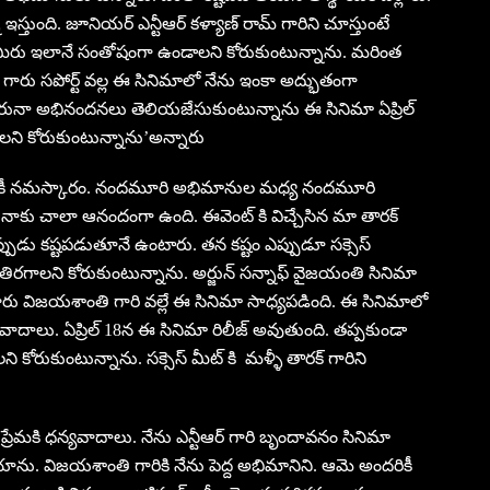
్తుంది. జూనియర్ ఎన్టీఆర్ కళ్యాణ్ రామ్ గారిని చూస్తుంటే
 మీరు ఇలానే సంతోషంగా ఉండాలని కోరుకుంటున్నాను. మరింత
ామ్ గారు సపోర్ట్ వల్ల ఈ సినిమాలో నేను ఇంకా అద్భుతంగా
పేరునా అభినందనలు తెలియజేసుకుంటున్నాను ఈ సినిమా ఏప్రిల్
లని కోరుకుంటున్నాను’అన్నారు
అందరికీ నమస్కారం. నందమూరి అభిమానుల మధ్య నందమూరి
ాకు చాలా ఆనందంగా ఉంది. ఈవెంట్ కి విచ్చేసిన మా తారక్
ఎప్పుడు కష్టపడుతూనే ఉంటారు. తన కష్టం ఎప్పుడూ సక్సెస్
 తిరగాలని కోరుకుంటున్నాను. అర్జున్ సన్నాఫ్ వైజయంతి సినిమా
ణ్ గారు విజయశాంతి గారి వల్లే ఈ సినిమా సాధ్యపడింది. ఈ సినిమాలో
ా ధన్యవాదాలు. ఏప్రిల్ 18న ఈ సినిమా రిలీజ్ అవుతుంది. తప్పకుండా
రుకుంటున్నాను. సక్సెస్ మీట్ కి మళ్ళీ తారక్ గారిని
రేమకి ధన్యవాదాలు. నేను ఎన్టీఆర్ గారి బృందావనం సినిమా
ు. విజయశాంతి గారికి నేను పెద్ద అభిమానిని. ఆమె అందరికీ