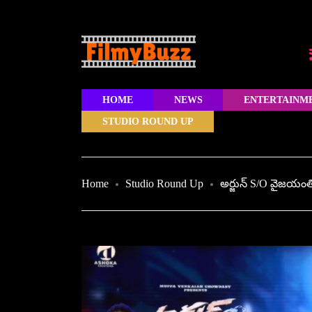
HOME
NEWS
ENTERTAINM
STUDIO ROUND UP
Home
Studio Round Up
అర్జున్ S/O వైజయంతి 