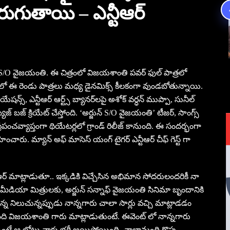
 తిరుగుతాయి – ఎన్టీఆర్
్ S/O వైజయంతి. ఈ చిత్రంలో విజయశాంతి పవర్ ఫుల్ పాత్రలో
టైనర్‌లో ఈ రెండు పాత్రలు మధ్య డైనమిక్స్ కీలకంగా వుండబోతున్నాయి.
యేషన్స్, ఎన్టీఆర్ ఆర్ట్స్ బ్యానర్‌లపై అశోక్ వర్ధన్ ముప్పా, సునీల్
 బజ్ క్రియేట్ చేస్తోంది. ‘అర్జున్ S/O వైజయంతి’ టీజర్, సాంగ్స్
 ప్రపంచవ్యాప్తంగా థియేటర్లలో గ్రాండ్ రిలీజ్ కానుంది. ఈ సందర్భంగా
వహించారు. మ్యాన్ అఫ్ మాసెస్ యంగ్ టైగర్ ఎన్టీఆర్ చీఫ్ గెస్ట్ గా
్టీఆర్ మాట్లాడుతూ.. ఇక్కడికి విచ్చేసిన అభిమాన సోదరులందరికీ నా
, మీడియా మిత్రులకు, అర్జున్ సన్నాఫ్ వైజయంతి సినిమా బృందానికి
న నిలుచున్నప్పుడు నాన్నగారు చాలా సార్లు వచ్చి మాట్లాడడం
ింది విజయశాంతి గారు మాట్లాడుతుంటే. ఈవెంట్ లో నాన్నగారు
టే ఆ లోటు నాకు భర్తీ అయిపోయింది. చాలామంది గొప్ప