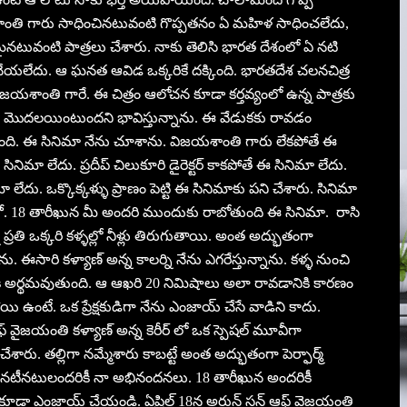
శాంతి గారు సాధించినటువంటి గొప్పతనం ఏ మహిళ సాధించలేదు,
ైనటువంటి పాత్రలు చేశారు. నాకు తెలిసి భారత దేశంలో ఏ నటి
చేయలేదు. ఆ ఘనత ఆవిడ ఒక్కరికే దక్కింది. భారతదేశ చలనచిత్ర
శాంతి గారే. ఈ చిత్రం ఆలోచన కూడా కర్తవ్యంలో ఉన్న పాత్రకు
 మొదలయింటుందని భావిస్తున్నాను. ఈ వేడుకకు రావడం
ి. ఈ సినిమా నేను చూశాను. విజయశాంతి గారు లేకపోతే ఈ
ినిమా లేదు. ప్రదీప్ చిలుకూరి డైరెక్టర్ కాకపోతే ఈ సినిమా లేదు.
 లేదు. ఒక్కొక్కళ్ళు ప్రాణం పెట్టి ఈ సినిమాకు పని చేశారు. సినిమా
రో. 18 తారీఖున మీ అందరి ముందుకు రాబోతుంది ఈ సినిమా. రాసి
 ప్రతి ఒక్కరి కళ్ళల్లో నీళ్లు తిరుగుతాయి. అంత అద్భుతంగా
. ఈసారి కళ్యాణ్ అన్న కాలర్ని నేను ఎగరేస్తున్నాను. కళ్ళ నుంచి
దరికీ అర్థమవుతుంది. ఆ ఆఖరి 20 నిమిషాలు అలా రావడానికి కారణం
ఉంటే. ఒక ప్రేక్షకుడిగా నేను ఎంజాయ్ చేసే వాడిని కాదు.
ఆఫ్ వైజయంతి కళ్యాణ్ అన్న కెరీర్ లో ఒక స్పెషల్ మూవీగా
శారు. తల్లిగా నమ్మేశారు కాబట్టే అంత అద్భుతంగా పెర్ఫార్మ్
 నటీనటులందరికీ నా అభినందనలు. 18 తారీఖున అందరికీ
కూడా ఎంజాయ్ చేయండి. ఏప్రిల్ 18న అర్జున్ సన్ ఆఫ్ వైజయంతి