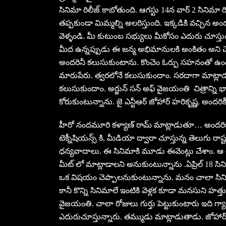
సినిమా రిలీజ్ కాబోతుంది. ఆగస్టు 14న వార్ 2 సినిమా
తప్పకుండా మిమ్మల్ని అలరిస్తుంది. ఇక్కడికి వచ్చిన అం
వెళ్ళండి. మీ కుటుంబ సభ్యులు మీకోసం ఎదురు చూస్తు
మీద ఉన్నప్పుడు ఈ జన్మ అభిమానులకి అంకితం అని చెప
అందరినీ కలుసుకుంటాను. కొంచెం ఓర్పు సహనంతో ఉ
మారుపేరు. త్వరలోనే కలుసుకుందాం. సరదాగా మాట్లాడు
కలుసుకుందాం. అర్జున్ సన్ అఫ్ వైజయంతి చిత్రాన్ని భా
కోరుకుంటున్నాను. జై ఎన్టీఆర్ జోహార్ హరికృష్ణ. అందర
హీరో నందమూరి కళ్యాణ్ రామ్ మాట్లాడుతూ… అందరికీ
టెక్నీషియన్స్ కి, మీడియా ద్వారా చూస్తున్న తెలుగు రాష
ధన్యవాదాలు. ఈ సినిమాకి మూడు ఈవెంట్లు చేశాం. ఆ ఈవ
మీట్ లో మాట్లాడాలని అనుకుంటున్నాను .ఏప్రిల్ 18 సి
ఒక విషయం చెప్పాలనుకుంటున్నాను. మనం చాలా సినిమ
కానీ కొన్ని సినిమాలే ఇంటికి వెళ్లక కూడా మనసుని హత
వైజయంతి. చాలా రోజులు గుర్తు పెట్టుకుంటారు ఇది గ్
ఎదురుచూస్తున్నారు. తమ్ముడు మాట్లాడుతాడు. జోహార్ ఎన